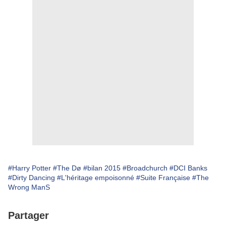
#Harry Potter
#The Dø
#bilan 2015
#Broadchurch
#DCI Banks
#Dirty Dancing
#L'héritage empoisonné
#Suite Française
#The
Wrong ManS
Partager