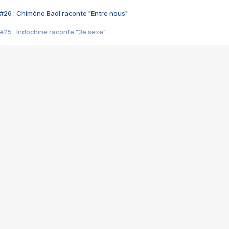
#26 : Chimène Badi raconte "Entre nous"
#25 : Indochine raconte "3e sexe"
#24 : Zaho raconte "C'est chelou"
#23 : Patrick Bruel raconte "Au café des délices"
#22 : Kyo raconte "Le chemin"
#21 : Nolwenn Leroy raconte "Cassé"
#20 : Patrick Hernandez raconte "Born to be alive"
#19 : Lorie raconte "Près de moi"
#18 : Michael Jones raconte "A nos actes manqués" (avec Jean-Jacque
#17 : Khaled raconte "Aïcha"
#16 : Corneille raconte "Parce qu'on vient de loin"
#15 : Indochine raconte "L'aventurier"