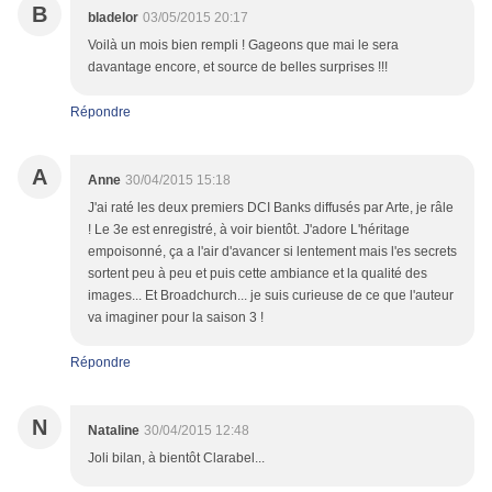
B
bladelor
03/05/2015 20:17
Voilà un mois bien rempli ! Gageons que mai le sera
davantage encore, et source de belles surprises !!!
Répondre
A
Anne
30/04/2015 15:18
J'ai raté les deux premiers DCI Banks diffusés par Arte, je râle
! Le 3e est enregistré, à voir bientôt. J'adore L'héritage
empoisonné, ça a l'air d'avancer si lentement mais l'es secrets
sortent peu à peu et puis cette ambiance et la qualité des
images... Et Broadchurch... je suis curieuse de ce que l'auteur
va imaginer pour la saison 3 !
Répondre
N
Nataline
30/04/2015 12:48
Joli bilan, à bientôt Clarabel...