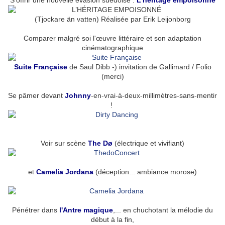
S'offrir une nouvelle évasion suédoise :
L'héritage empoisonné
(Tjockare än vatten) Réalisée par Erik Leijonborg
Comparer malgré soi l'œuvre littéraire et son adaptation
cinématographique
Suite Française
de Saul Dibb -) invitation de Gallimard / Folio
(merci)
Se pâmer devant
Johnny
-en-vrai-à-deux-millimètres-sans-mentir
!
Voir sur scène
The Dø
(électrique et vivifiant)
et
Camelia Jordana
(déception... ambiance morose)
Pénétrer dans
l'Antre magique
,... en chuchotant la mélodie du
début à la fin,