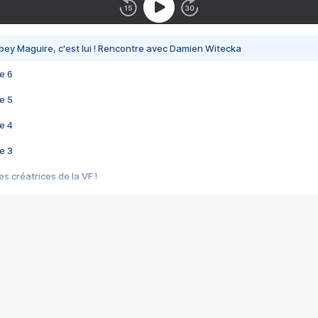
bey Maguire, c'est lui ! Rencontre avec Damien Witecka
e 6
e 5
e 4
e 3
s créatrices de la VF !
e 2
e 1
e Mektoub My Love arrive enfin ! Rencontre avec Shaïn Boumedine et Sal
i : après Toni en famille
elle réalise le bouleversant Dites lui que je l'aime