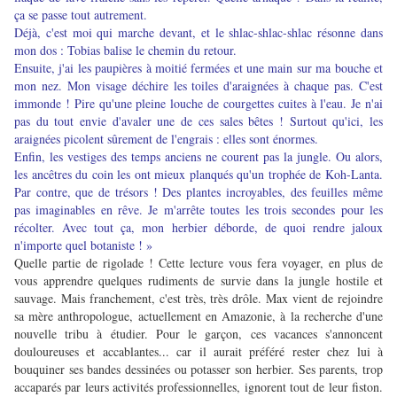
ça se passe tout autrement.
Déjà, c'est moi qui marche devant, et le shlac-shlac-shlac résonne dans
mon dos : Tobias balise le chemin du retour.
Ensuite, j'ai les paupières à moitié fermées et une main sur ma bouche et
mon nez. Mon visage déchire les toiles d'araignées à chaque pas. C'est
immonde ! Pire qu'une pleine louche de courgettes cuites à l'eau. Je n'ai
pas du tout envie d'avaler une de ces sales bêtes ! Surtout qu'ici, les
araignées picolent sûrement de l'engrais : elles sont énormes.
Enfin, les vestiges des temps anciens ne courent pas la jungle. Ou alors,
les ancêtres du coin les ont mieux planqués qu'un trophée de Koh-Lanta.
Par contre, que de trésors ! Des plantes incroyables, des feuilles même
pas imaginables en rêve. Je m'arrête toutes les trois secondes pour les
récolter. Avec tout ça, mon herbier déborde, de quoi rendre jaloux
n'importe quel botaniste ! »
Quelle partie de rigolade ! Cette lecture vous fera voyager, en plus de
vous apprendre quelques rudiments de survie dans la jungle hostile et
sauvage. Mais franchement, c'est très, très drôle. Max vient de rejoindre
sa mère anthropologue, actuellement en Amazonie, à la recherche d'une
nouvelle tribu à étudier. Pour le garçon, ces vacances s'annoncent
douloureuses et accablantes... car il aurait préféré rester chez lui à
bouquiner ses bandes dessinées ou potasser son herbier. Ses parents, trop
accaparés par leurs activités professionnelles, ignorent tout de leur fiston.