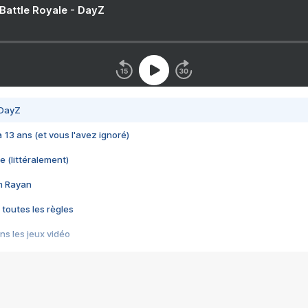
 Battle Royale - DayZ
 DayZ
 a 13 ans (et vous l'avez ignoré)
e (littéralement)
im Rayan
 toutes les règles
s les jeux vidéo
us choquant de Rockstar ? - Le scandale BULLY
e plus moche de Steam