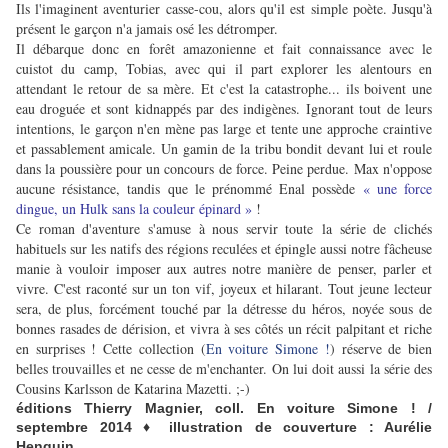
Ils l'imaginent aventurier casse-cou, alors qu'il est simple poète. Jusqu'à
présent le garçon n'a jamais osé les détromper.
Il débarque donc en
forêt amazonienne et fait connaissance avec le
cuistot du camp, Tobias, avec qui il part explorer les alentours en
attendant le retour de sa mère. Et c'est la catastrophe... ils boivent une
eau droguée et sont kidnappés par des indigènes. Ignorant tout de leurs
intentions, le garçon n'en mène pas large et tente une approche craintive
et passablement amicale. Un gamin de la tribu bondit devant lui et roule
dans la poussière pour un concours de force. Peine perdue. Max n'oppose
aucune résistance, tandis que le prénommé Enal possède
« une force
dingue, un Hulk sans la couleur épinard »
!
Ce roman d'aventure s'amuse à nous servir toute
la s
érie de clichés
habituels sur les natifs des régions reculées et épingle aussi notre fâcheuse
manie à vouloir imposer aux autres notre manière de penser, parler et
vivre. C'est raconté sur un ton vif, joyeux et hilarant. Tout jeune lecteur
sera, de plus, forcément touché par la détresse du héros, noyée sous de
bonnes rasades de dérision, et vivra à ses côtés un récit palpitant et riche
en surprises ! Cette collection (
En voiture Simone !
) réserve de bien
belles trouvailles et ne cesse de m'enchanter. On lui doit aussi la série des
Cousins Karlsson de Katarina Mazetti. ;-)
éditions Thierry Magnier, coll. En voiture Simone ! /
septembre 2014 ♦ illustration de couverture : Aurélie
Henquin