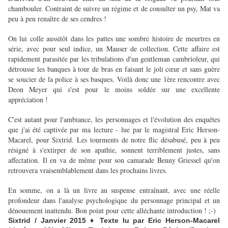
chambouler. Contraint de suivre un régime et de consulter un psy, Mat va
peu à peu renaître de ses cendres !
On lui colle aussitôt dans les pattes une sombre histoire de meurtres en
série, avec pour seul indice, un Mauser de collection. Cette affaire est
rapidement parasitée par les tribulations d'un gentleman cambrioleur, qui
détrousse les banques à tour de bras en faisant le joli cœur et sans guère
se soucier de la police à ses basques. Voilà donc une 1ère rencontre avec
Deon Meyer qui s'est pour le moins soldée sur une excellente
appréciation !
C'est autant pour l'ambiance, les personnages et l'évolution des enquêtes
que j'ai été captivée par ma lecture - lue par le magistral Eric Herson-
Macarel, pour Sixtrid. Les tourments de notre flic désabusé, peu à peu
résigné à s'extirper de son apathie, sonnent terriblement justes, sans
affectation. Il en va de même pour son camarade Benny Griessel qu'on
retrouvera vraisemblablement dans les prochains livres.
En somme, on a là un livre au suspense entraînant, avec une réelle
profondeur dans l'analyse psychologique du personnage principal et un
dénouement inattendu. Bon point pour cette alléchante introduction ! ;-)
Sixtrid / Janvier 2015 ♦ Texte lu par Eric Herson-Macarel