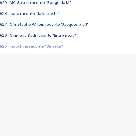
#29 : MC Solaar raconte "Bouge de là"
28 : Lorie raconte "Je vais vite"
#27 : Christophe Willem raconte "Jacques a dit"
#26 : Chimène Badi raconte "Entre nous"
#25 : Indochine raconte "3e sexe"
#24 : Zaho raconte "C'est chelou"
#23 : Patrick Bruel raconte "Au café des délices"
#22 : Kyo raconte "Le chemin"
#21 : Nolwenn Leroy raconte "Cassé"
#20 : Patrick Hernandez raconte "Born to be alive"
#19 : Lorie raconte "Près de moi"
#18 : Michael Jones raconte "A nos actes manqués" (avec Jean-Jacque
#17 : Khaled raconte "Aïcha"