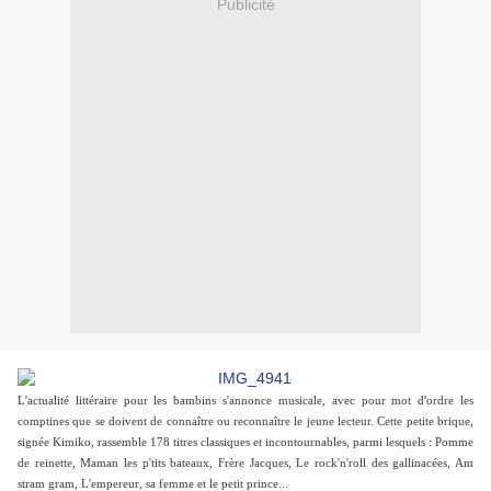
Publicité
L'actualité littéraire pour les bambins s'annonce musicale, avec pour mot d'ordre les
comptines que se doivent de connaître ou reconnaître le jeune lecteur. Cette petite brique,
signée Kimiko, rassemble 178 titres classiques et incontournables, parmi lesquels : Pomme
de reinette, Maman les p'tits bateaux, Frère Jacques, Le rock'n'roll des gallinacées, Am
stram gram, L'empereur, sa femme et le petit prince...