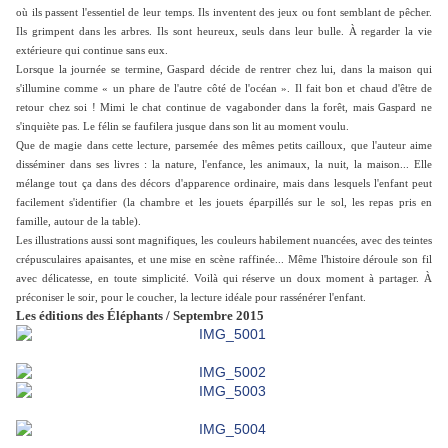
où ils passent l'essentiel de leur temps. Ils inventent des jeux ou font semblant de pêcher.
Ils grimpent dans les arbres. Ils sont heureux, seuls dans leur bulle. À regarder la vie
extérieure qui continue sans eux.
Lorsque la journée se termine, Gaspard décide de rentrer chez lui, dans la maison qui
s'illumine comme « un phare de l'autre côté de l'océan ». Il fait bon et chaud d'être de
retour chez soi ! Mimi le chat continue de vagabonder dans la forêt, mais Gaspard ne
s'inquiète pas. Le félin se faufilera jusque dans son lit au moment voulu.
Que de magie dans cette lecture, parsemée des mêmes petits cailloux, que l'auteur aime
disséminer dans ses livres : la nature, l'enfance, les animaux, la nuit, la maison... Elle
mélange tout ça dans des décors d'apparence ordinaire, mais dans lesquels l'enfant peut
facilement s'identifier (la chambre et les jouets éparpillés sur le sol, les repas pris en
famille, autour de la table).
Les illustrations aussi sont magnifiques, les couleurs habilement nuancées, avec des teintes
crépusculaires apaisantes, et une mise en scène raffinée... Même l'histoire déroule son fil
avec délicatesse, en toute simplicité. Voilà qui réserve un doux moment à partager. À
préconiser le soir, pour le coucher, la lecture idéale pour rassénérer l'enfant.
Les éditions des Éléphants / Septembre 2015