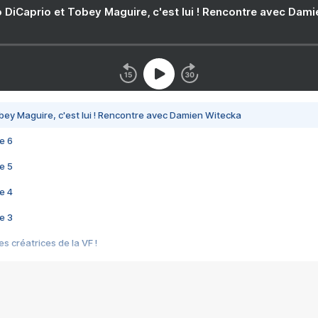
 DiCaprio et Tobey Maguire, c'est lui ! Rencontre avec Dam
bey Maguire, c'est lui ! Rencontre avec Damien Witecka
e 6
e 5
e 4
e 3
s créatrices de la VF !
e 2
e 1