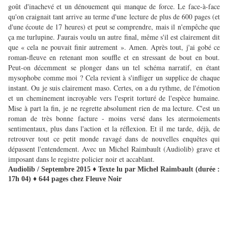
goût d'inachevé et un dénouement qui manque de force. Le face-à-face
qu'on craignait tant arrive au terme d'une lecture de plus de 600 pages (et
d'une écoute de 17 heures) et peut se comprendre, mais il n'empêche que
ça me turlupine. J'aurais voulu un autre final, même s'il est clairement dit
que « cela ne pouvait finir autrement ». Amen. Après tout, j'ai gobé ce
roman-fleuve en retenant mon souffle et en stressant de bout en bout.
Peut-on décemment se plonger dans un tel schéma narratif, en étant
mysophobe comme moi ? Cela revient à s'infliger un supplice de chaque
instant. Ou je suis clairement maso. Certes, on a du rythme, de l'émotion
et un cheminement incroyable vers l'esprit torturé de l'espèce humaine.
Mise à part la fin, je ne regrette absolument rien de ma lecture. C'est un
roman de très bonne facture - moins versé dans les atermoiements
sentimentaux, plus dans l'action et la réflexion. Et il me tarde, déjà, de
retrouver tout ce petit monde ravagé dans de nouvelles enquêtes qui
dépassent l'entendement. Avec un Michel Raimbault (Audiolib) grave et
imposant dans le registre policier noir et accablant.
Audiolib / Septembre 2015 ♦ Texte lu par Michel Raimbault (durée :
17h 04) ♦ 644 pages chez Fleuve Noir