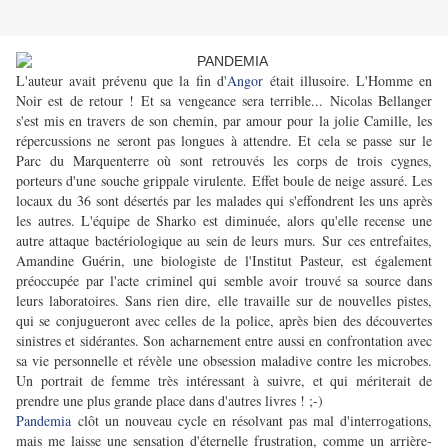
L'auteur avait prévenu que la fin d'
Angor
était illusoire. L'Homme en
Noir est de retour ! Et sa vengeance sera terrible... Nicolas Bellanger
s'est mis en travers de son chemin, par amour pour la jolie Camille, les
répercussions ne seront pas longues à attendre. Et cela se passe sur le
Parc du Marquenterre où sont retrouvés les corps de trois cygnes,
porteurs d'une souche grippale virulente. Effet boule de neige assuré. Les
locaux du 36 sont désertés par les malades qui s'effondrent les uns après
les autres. L'équipe de Sharko est diminuée, alors qu'elle recense une
autre attaque bactériologique au sein de leurs murs.
Sur ces entrefaites,
Amandine Guérin, une biologiste de l'Institut Pasteur, est également
préoccupée par l'acte criminel qui semble avoir trouvé sa source dans
leurs laboratoires. Sans rien dire, elle travaille sur de nouvelles pistes,
qui se conjugueront avec celles de la police, après bien des découvertes
sinistres et sidérantes. Son acharnement entre aussi en confrontation avec
sa vie personnelle et révèle une obsession maladive contre les microbes.
Un portrait de femme très intéressant à suivre, et qui mériterait de
prendre une plus grande place dans d'autres livres ! ;-)
Pandemia
clôt un nouveau cycle en résolvant pas mal d'interrogations,
mais me laisse une sensation d'éternelle frustration, comme un arrière-