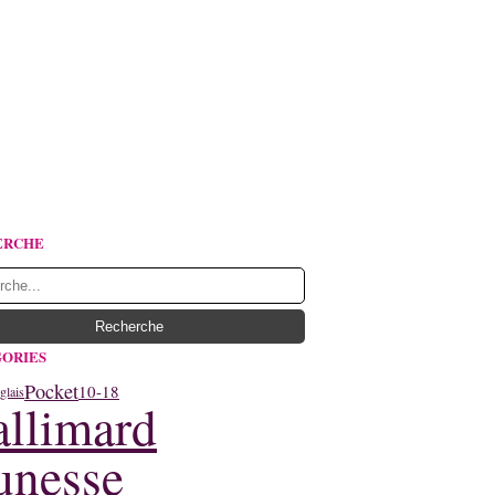
ERCHE
ORIES
Pocket
10-18
glais
llimard
unesse