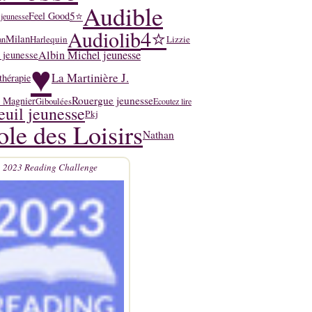
Audible
5⭐
Feel Good
 jeunesse
4⭐
Audiolib
Milan
Harlequin
Lizzie
an
Albin Michel jeunesse
 jeunesse
♥
La Martinière J.
thérapie
Rouergue jeunesse
y Magnier
Giboulées
Ecoutez lire
euil jeunesse
Pkj
ole des Loisirs
Nathan
2023 Reading Challenge