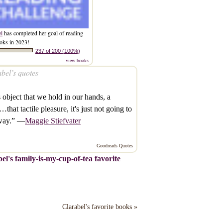
el
has completed her goal of reading
oks in 2023!
237 of 200 (100%)
view books
bel’s quotes
 object that we hold in our hands, a
that tactile pleasure, it's just not going to
way.” —
Maggie Stiefvater
Goodreads Quotes
el's family-is-my-cup-of-tea favorite
Clarabel's favorite books »