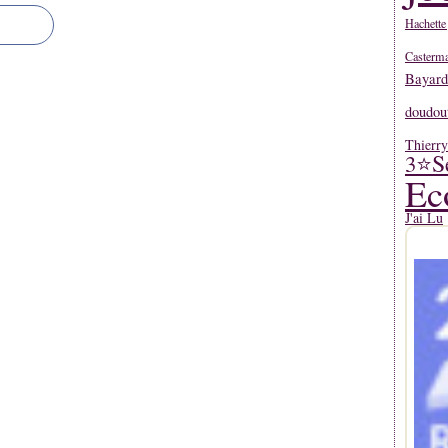
Hachette
Casterm
Bayard
doudou
Thierr
S
3⭐
Ec
J'ai Lu