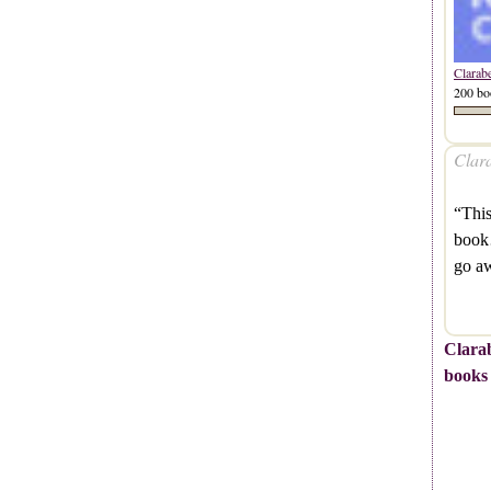
Clarab
200 bo
Clara
“This
book…
go a
Clarab
books