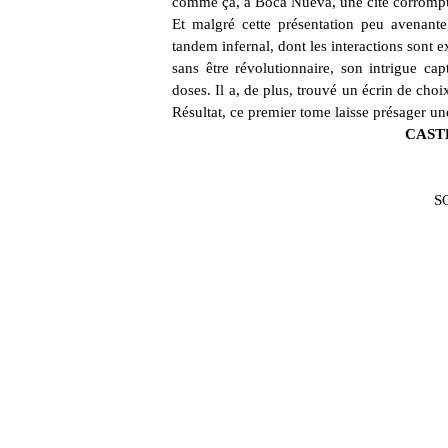
comme ça, à Boca Nueva, une cité corrompue
Et malgré cette présentation peu avenante
tandem infernal, dont les interactions sont e
sans être révolutionnaire, son intrigue cap
doses. Il a, de plus, trouvé un écrin de cho
Résultat, ce premier tome laisse présager un
CASTE
S