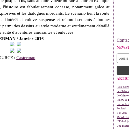
 jusqu'à l'os, sans aucune valeur morale à tenir en exemple.
, l'histoire est fabuleusement cocasse, notamment grâce au
xplosives et les dialogues mordants. Le scénario tient la route,
te l'intérêt et cultive suspense et rebondissements à bonnes
ix parmi des dessins au style moderne et extrêmement détaillé.
e suite d'aventures amusantes et enlevées.
RMAN / Janvier 2016
Contac
NEWS
OURCE :
Casterman
ARTIC
Pour votre
Les Trône
Le Crime d
Emery & 
La Houle é
Poulard
Bad Ash - 
Malédictio
L'Été où j
Une magie 