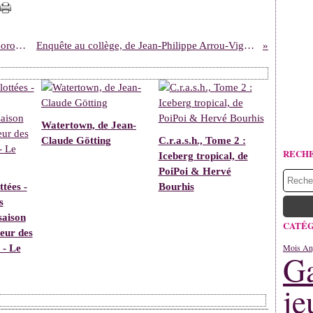
Atma, gardien des esprits, par Shuky & Gorobei
Enquête au collège, de Jean-Philippe Arrou-Vignod
Watertown, de Jean-
Claude Götting
C.r.a.s.h., Tome 2 :
RECH
Iceberg tropical, de
PoiPoi & Hervé
ttées -
Bourhis
s
saison
CATÉG
eur des
Mois An
 - Le
Ga
je