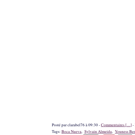
Posté par clarabel76 à 09:30 -
Commentaires [
…
]
- 
Tags:
Boca Nueva
,
Sylvain Almeida
,
Youness Be