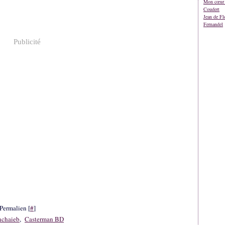
Mon cœur 
Coudert
Jean de Fl
Fernandel
Publicité
Permalien [
#
]
nchaieb
,
Casterman BD