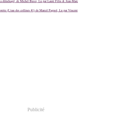
a déménagé, de Michel Bussi, Lu par Laure Filiu & Jean-Marc
orette (L'eau des collines #1) de Marcel Pagnol, Lu par Vincent
Publicité