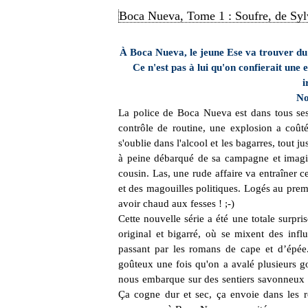
Boca Nueva, Tome 1 : Soufre, de Syl
À Boca Nueva, le jeune Ese va trouver du t
Ce n'est pas à lui qu'on confierait une 
i
No
La police de Boca Nueva est dans tous ses é
contrôle de routine, une explosion a coût
s'oublie dans l'alcool et les bagarres, tout ju
à peine débarqué de sa campagne et imagi
cousin. Las, une rude affaire va entraîner 
et des magouilles politiques. Logés au prem
avoir chaud aux fesses ! ;-)
Cette nouvelle série a été une totale surpr
original et bigarré, où se mixent des inf
passant par les romans de cape et d’épée.
goûteux une fois qu'on a avalé plusieurs go
nous embarque sur des sentiers savonneux où
Ça cogne dur et sec, ça envoie dans les ro