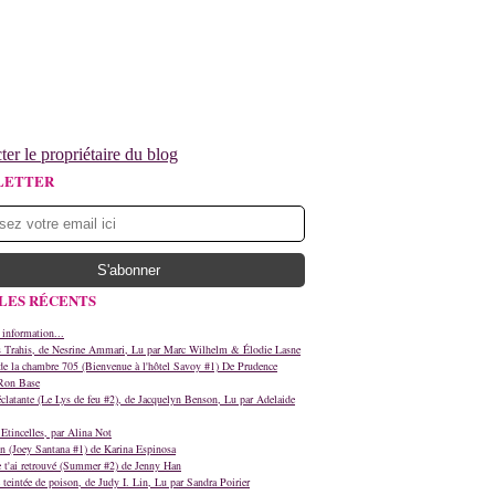
ter le propriétaire du blog
LETTER
LES RÉCENTS
 information...
s Trahis, de Nesrine Ammari, Lu par Marc Wilhelm & Élodie Lasne
e la chambre 705 (Bienvenue à l'hôtel Savoy #1) De Prudence
Ron Base
clatante (Le Lys de feu #2), de Jacquelyn Benson, Lu par Adelaide
Etincelles, par Alina Not
n (Joey Santana #1) de Karina Espinosa
e t'ai retrouvé (Summer #2) de Jenny Han
teintée de poison, de Judy I. Lin, Lu par Sandra Poirier