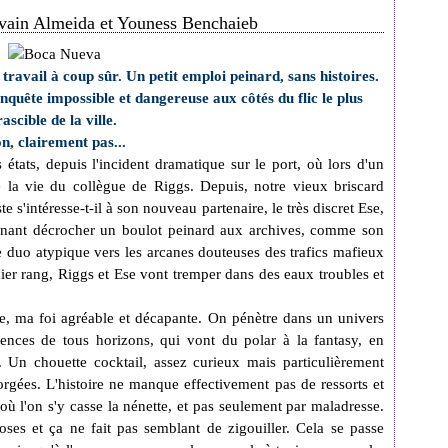
vain Almeida et Youness Benchaieb
ravail à coup sûr. Un petit emploi peinard, sans histoires.
enquête impossible et dangereuse aux côtés du flic le plus
rascible de la ville.
n, clairement pas...
tats, depuis l'incident dramatique sur le port, où lors d'un
é la vie du collègue de Riggs. Depuis, notre vieux briscard
ste s'intéresse-t-il à son nouveau partenaire, le très discret Ese,
nant décrocher un boulot peinard aux archives, comme son
ce duo atypique vers les arcanes douteuses des trafics mafieux
ier rang, Riggs et Ese vont tremper dans des eaux troubles et
ise, ma foi agréable et décapante. On pénètre dans un univers
luences de tous horizons, qui vont du
polar à la fantasy, en
 Un chouette cocktail, assez curieux mais particulièrement
rgées. L'histoire ne manque effectivement pas de ressorts et
 l'on s'y casse la nénette, et pas seulement par maladresse.
ses et ça ne fait pas semblant de zigouiller. Cela se passe