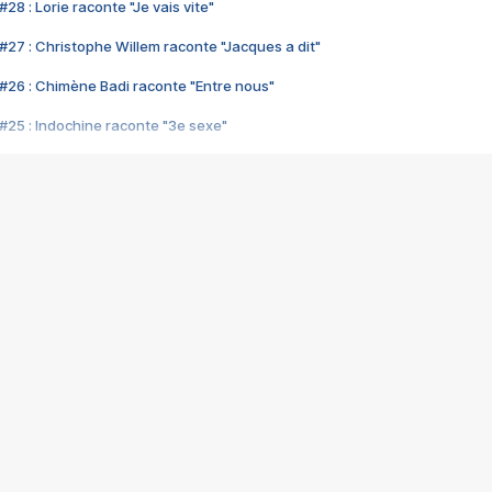
28 : Lorie raconte "Je vais vite"
#27 : Christophe Willem raconte "Jacques a dit"
#26 : Chimène Badi raconte "Entre nous"
#25 : Indochine raconte "3e sexe"
#24 : Zaho raconte "C'est chelou"
#23 : Patrick Bruel raconte "Au café des délices"
#22 : Kyo raconte "Le chemin"
#21 : Nolwenn Leroy raconte "Cassé"
#20 : Patrick Hernandez raconte "Born to be alive"
#19 : Lorie raconte "Près de moi"
#18 : Michael Jones raconte "A nos actes manqués" (avec Jean-Jacque
#17 : Khaled raconte "Aïcha"
#16 : Corneille raconte "Parce qu'on vient de loin"