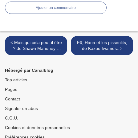
Ajouter un commentaire
< Mais qui cela peut-il être
Fû, Hana et les pissenlits,
? de Shawn Mahoney &
de Kazuo Iwamura >
Thomas Baas
Hébergé par Canalblog
Top articles
Pages
Contact
Signaler un abus
C.G.U.
Cookies et données personnelles
Préférences cookies