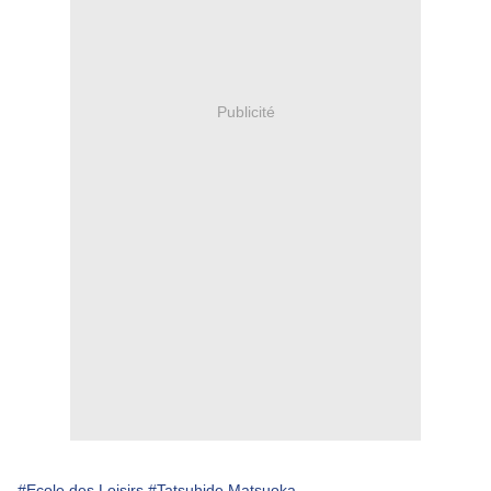
Publicité
#Ecole des Loisirs
#Tatsuhide Matsuoka