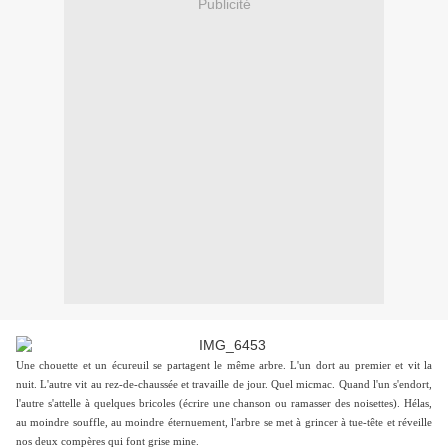
Publicité
Une chouette et un écureuil se partagent le même arbre. L'un dort au premier et vit la
nuit. L'autre vit au rez-de-chaussée et travaille de jour. Quel micmac. Quand l'un s'endort,
l'autre s'attelle à quelques bricoles (écrire une chanson ou ramasser des noisettes). Hélas,
au moindre souffle, au moindre éternuement, l'arbre se met à grincer à tue-tête et réveille
nos deux compères qui font grise mine.