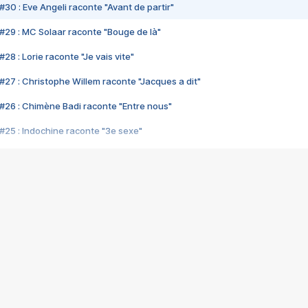
#30 : Eve Angeli raconte "Avant de partir"
#29 : MC Solaar raconte "Bouge de là"
28 : Lorie raconte "Je vais vite"
#27 : Christophe Willem raconte "Jacques a dit"
#26 : Chimène Badi raconte "Entre nous"
#25 : Indochine raconte "3e sexe"
#24 : Zaho raconte "C'est chelou"
#23 : Patrick Bruel raconte "Au café des délices"
#22 : Kyo raconte "Le chemin"
#21 : Nolwenn Leroy raconte "Cassé"
#20 : Patrick Hernandez raconte "Born to be alive"
#19 : Lorie raconte "Près de moi"
#18 : Michael Jones raconte "A nos actes manqués" (avec Jean-Jacque