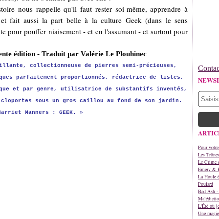
histoire nous rappelle qu'il faut rester soi-même, apprendre à
et fait aussi la part belle à la culture Geek (dans le sens
ite pour pouffer niaisement - et en l'assumant - et surtout pour
nte édition - Traduit par Valérie Le Plouhinec
illante, collectionneuse de pierres semi-précieuses,
Contac
ques parfaitement proportionnés, rédactrice de listes,
NEWS
que et par genre, utilisatrice de substantifs inventés,
 cloportes sous un gros caillou au fond de son jardin.
Harriet Manners : GEEK. »
!
ARTIC
Pour votre
Les Trône
Le Crime d
Emery & 
La Houle é
Poulard
Bad Ash - 
Malédictio
L'Été où j
Une magie 