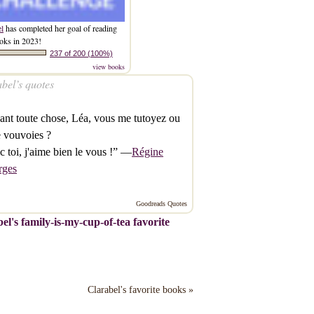
el
has completed her goal of reading
oks in 2023!
237 of 200 (100%)
view books
bel’s quotes
ant toute chose, Léa, vous me tutoyez ou
 vouvoies ?
c toi, j'aime bien le vous !” —
Régine
rges
Goodreads Quotes
el's family-is-my-cup-of-tea favorite
Clarabel's favorite books »