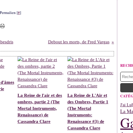
Permalien [
#
]
besdris
Debout les morts, de Fred Vargas
RECH
e d'âmes
ie
La Reine de l'air et des
La Reine de L'Air et
CATÉG
ombres, partie 2 (The
des Ombres, Partie 1
J'ai Lu
Mortal Instruments,
(The Mortal
La Mar
Renaissance) de
Instruments:
Ga
Cassandra Clare
Renaissance #3) de
Cassandra Clare