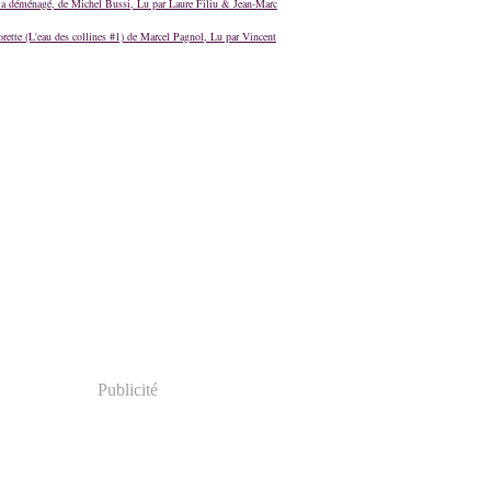
a déménagé, de Michel Bussi, Lu par Laure Filiu & Jean-Marc
orette (L'eau des collines #1) de Marcel Pagnol, Lu par Vincent
Publicité