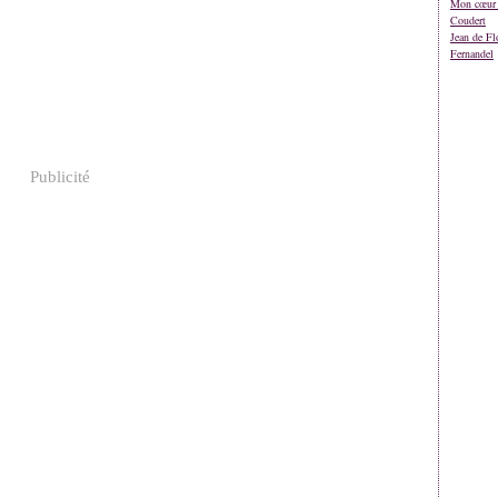
Mon cœur 
Coudert
Jean de Fl
Fernandel
Publicité