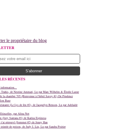
ter le propriétaire du blog
LETTER
LES RÉCENTS
 information...
s Trahis, de Nesrine Ammari, Lu par Marc Wilhelm & Élodie Lasne
e la chambre 705 (Bienvenue à l'hôtel Savoy #1) De Prudence
Ron Base
clatante (Le Lys de feu #2), de Jacquelyn Benson, Lu par Adelaide
Etincelles, par Alina Not
n (Joey Santana #1) de Karina Espinosa
e t'ai retrouvé (Summer #2) de Jenny Han
teintée de poison, de Judy I. Lin, Lu par Sandra Poirier