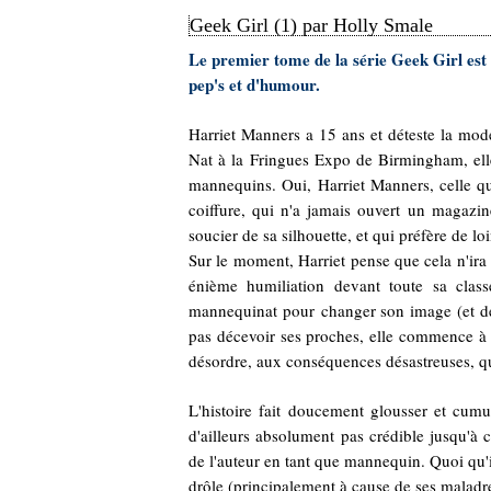
Geek Girl (1) par Holly Smale
Le premier tome de la série Geek Girl est 
pep's et d'humour.
Harriet Manners a 15 ans et déteste la mod
Nat à la Fringues Expo de Birmingham, elle
mannequins. Oui, Harriet Manners, celle qui
coiffure, qui n'a jamais ouvert un magazin
soucier de sa silhouette, et qui préfère de loi
Sur le moment, Harriet pense que cela n'ira 
énième humiliation devant toute sa class
mannequinat pour changer son image (et dev
pas décevoir ses proches, elle commence à r
désordre, aux conséquences désastreuses, qu
L'histoire fait doucement glousser et cumul
d'ailleurs absolument pas crédible jusqu'à 
de l'auteur en tant que mannequin. Quoi qu'il
drôle (principalement à cause de ses maladre