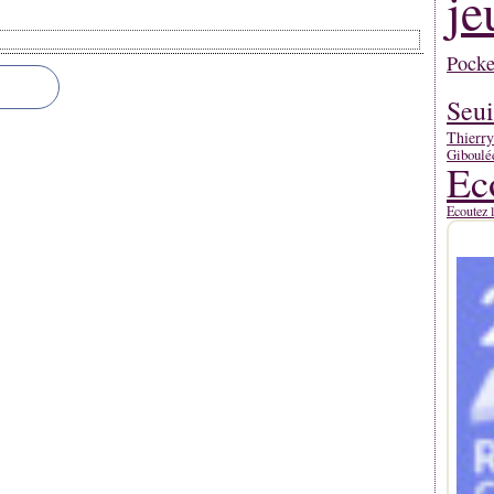
je
Pocke
Seui
Thierr
Giboulé
Ec
Ecoutez l