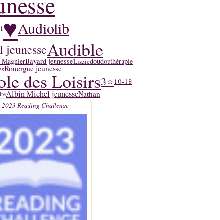
unesse
♥
Audiolib
t
Audible
l jeunesse
y Magnier
Bayard jeunesse
doudouthérapie
Lizzie
Rouergue jeunesse
es
ole des Loisirs
3⭐
10-18
Albin Michel jeunesse
Nathan
ire
2023 Reading Challenge