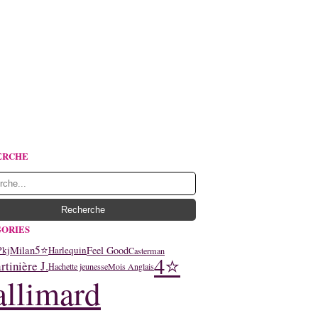
ERCHE
ORIES
5⭐
Milan
Feel Good
Pkj
Harlequin
Casterman
4⭐
tinière J.
Hachette jeunesse
Mois Anglais
llimard