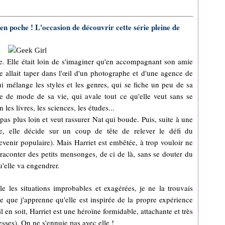
en poche ! L'occasion de découvrir cette série pleine de
e. Elle était loin de s'imaginer qu'en accompagnant son amie
 allait taper dans l'œil d'un photographe et d'une agence de
 mélange les styles et les genres, qui se fiche un peu de sa
e de mode de sa vie, qui avale tout ce qu'elle veut sans se
n les livres, les sciences, les études...
pas plus loin et veut rassurer Nat qui boude. Puis, suite à une
e, elle décide sur un coup de tête de relever le défi du
enir populaire). Mais Harriet est embêtée, à trop vouloir ne
aconter des petits mensonges, de ci de là, sans se douter du
'elle va engendrer.
e les situations improbables et exagérées, je ne la trouvais
ce que j'apprenne qu'elle est inspirée de la propre expérience
 en soit, Harriet est une héroïne formidable, attachante et très
sses). On ne s'ennuie pas avec elle !