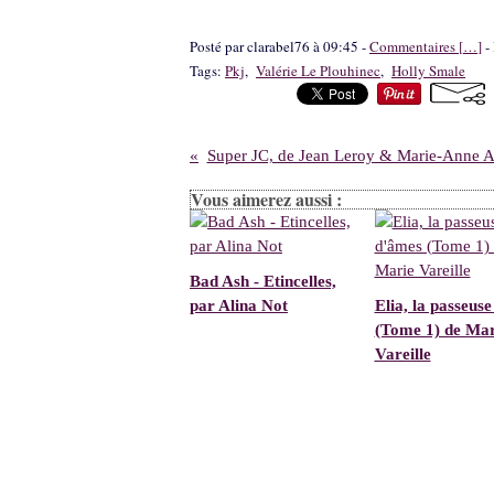
Posté par clarabel76 à 09:45 -
Commentaires [
…
]
- 
Tags:
Pkj
,
Valérie Le Plouhinec
,
Holly Smale
Super JC, de Jean Leroy & Marie-Anne A
Vous aimerez aussi :
Bad Ash - Etincelles,
par Alina Not
Elia, la passeus
(Tome 1) de Mar
Vareille