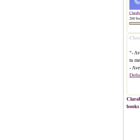
Clarab
200 bo
Clara
“- Av
tu me
- Ave
Defo
Clarab
books