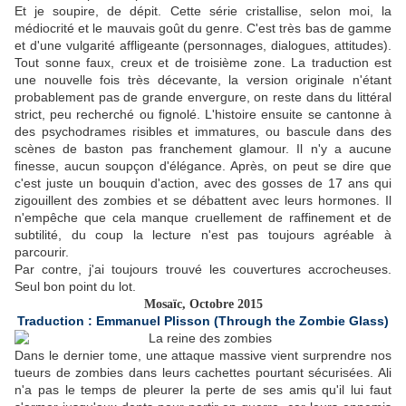
Et je soupire, de dépit. Cette série cristallise, selon moi, la
médiocrité et le mauvais goût du genre. C'est très bas de gamme
et d'une vulgarité affligeante (personnages, dialogues, attitudes).
Tout sonne faux, creux et de troisième zone. La traduction est
une nouvelle fois très décevante, la version originale n'étant
probablement pas de grande envergure, on reste dans du littéral
strict, peu recherché ou fignolé. L'histoire ensuite se cantonne à
des psychodrames risibles et immatures, ou bascule dans des
scènes de baston pas franchement glamour. Il n'y a aucune
finesse, aucun soupçon d'élégance. Après, on peut se dire que
c'est juste un bouquin d'action, avec des gosses de 17 ans qui
zigouillent des zombies et se débattent avec leurs hormones. Il
n'empêche que cela manque cruellement de raffinement et de
subtilité, du coup la lecture n'est pas toujours agréable à
parcourir.
Par contre, j'ai toujours trouvé les couvertures accrocheuses.
Seul bon point du lot.
Mosaïc, Octobre 2015
Traduction : Emmanuel Plisson (Through the Zombie Glass)
Dans le dernier tome, une attaque massive vient surprendre nos
tueurs de zombies dans leurs cachettes pourtant sécurisées. Ali
n'a pas le temps de pleurer la perte de ses amis qu'il lui faut