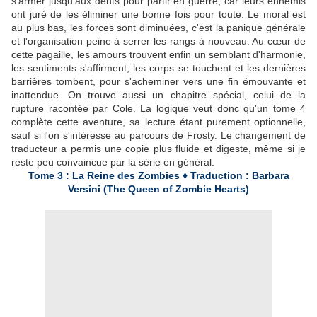
s'armer jusqu'aux dents pour partir en guerre, car leurs ennemis
ont juré de les éliminer une bonne fois pour toute. Le moral est
au plus bas, les forces sont diminuées, c'est la panique générale
et l'organisation peine à serrer les rangs à nouveau. Au cœur de
cette pagaille, les amours trouvent enfin un semblant d'harmonie,
les sentiments s'affirment, les corps se touchent et les dernières
barrières tombent, pour s'acheminer vers une fin émouvante et
inattendue. On trouve aussi un chapitre spécial, celui de la
rupture racontée par Cole. La logique veut donc qu'un tome 4
complète cette aventure, sa lecture étant purement optionnelle,
sauf si l'on s'intéresse au parcours de Frosty. Le changement de
traducteur a permis une copie plus fluide et digeste, même si je
reste peu convaincue par la série en général.
Tome 3 : La Reine des Zombies ♦ Traduction : Barbara
Versini (The Queen of Zombie Hearts)