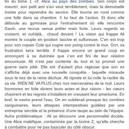
fin du tome 1 -cf.
Alice au pays des zombies
. Son corps est
meurtri, son petit ami s'en veut terriblement, mais la demoiselle
insiste pour reprendre du service. Elle tourne en rond comme
une folle dans sa chambre. Il lui faut de l'action. Et donc elle
déboule au gymnase pour l'entraînement où elle rencontre
Gavin, une recrue venue prêter main forte. Leurs regards se
croisent, et ouhlàlà... chaud devant ! La vision qui frappe Ali
montre le couple en position lascive et sulfureuse. C'en est trop
pour son copain Cole qui cogne son poing contre le mur. Grrr, sa
frustration sera terrible. Il frappe encore un grand coup en
annonçant à sa dulcinée que c'en est fini de leur relation
amoureuse. Ali n'est pas contente du tout et lui promet une
guerre sans pitié. Elle est d'autant plus rageuse que son ex
s'affiche déjà avec une nouvelle conquête - laquelle minaude
sous le nez de la reine déchue. Ali riposte et lui colle la raclée de
sa vie. RIEN NE VA PLUS chez nos mercenaires de la nuit. Leurs
hormones en folie dictent leurs actes et leur raison - les cœurs
chavirent et les regrets s'installent en creusant leur amertume. En
bref, le navire prend l'eau. On en oublierait presque les zombies
sanguinaires, leurs attaques intempestives guidées par une
entreprise secrète et la présence d'une taupe au sein de l'équipe.
Autre problématique : Ali se découvre une personnalité double.
Une Alice maléfique, contaminée par la toxine Z, qu'elle cherche
à combattre pour ne pas basculer du côté obscur.