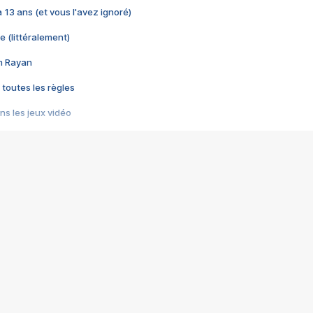
 a 13 ans (et vous l'avez ignoré)
e (littéralement)
im Rayan
 toutes les règles
s les jeux vidéo
us choquant de Rockstar ? - Le scandale BULLY
e plus moche de Steam
du RÊVE tourne au CAUCHEMAR
pendant 8 heures
it… à tort
umiliés par un jeu vidéo
ire - Final Fantasy 8