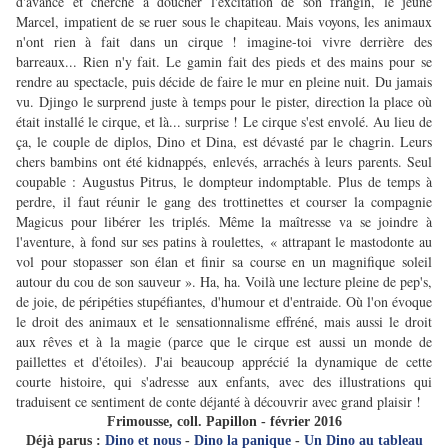
d'avance et cherche à doucher l'excitation de son frangin, le jeune
Marcel, impatient de se ruer sous le chapiteau. Mais voyons, les animaux
n'ont rien à fait dans un cirque ! imagine-toi vivre derrière des
barreaux... Rien n'y fait. Le gamin fait des pieds et des mains pour se
rendre au spectacle, puis décide de faire le mur en pleine nuit. Du jamais
vu. Djingo le surprend juste à temps pour le pister, direction la place où
était installé le cirque, et là... surprise ! Le cirque s'est envolé. Au lieu de
ça, le couple de diplos, Dino et Dina, est dévasté par le chagrin. Leurs
chers bambins ont été kidnappés, enlevés, arrachés à leurs parents. Seul
coupable : Augustus Pitrus, le dompteur indomptable. Plus de temps à
perdre, il faut réunir le gang des trottinettes et courser la compagnie
Magicus pour libérer les triplés. Même la maîtresse va se joindre à
l'aventure, à fond sur ses patins à roulettes, « attrapant le mastodonte au
vol pour stopasser son élan et finir sa course en un magnifique soleil
autour du cou de son sauveur ». Ha, ha. Voilà une lecture pleine de pep's,
de joie, de péripéties stupéfiantes, d'humour et d'entraide. Où l'on évoque
le droit des animaux et le sensationnalisme effréné, mais aussi le droit
aux rêves et à la magie (parce que le cirque est aussi un monde de
paillettes et d'étoiles). J'ai beaucoup apprécié la dynamique de cette
courte histoire, qui s'adresse aux enfants, avec des illustrations qui
traduisent ce sentiment de conte déjanté à découvrir avec grand plaisir !
Frimousse, coll. Papillon - février 2016
Déjà parus :
Dino et nous
-
Dino la panique
-
Un Dino au tableau