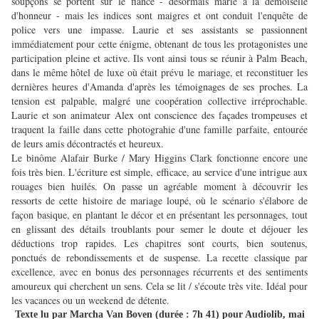
soupçons se portent sur le fiancé - désormais marié à la demoiselle
d'honneur - mais les indices sont maigres et ont conduit l'enquête de
police vers une impasse. Laurie et ses assistants se passionnent
immédiatement pour cette énigme, obtenant de tous les protagonistes une
participation pleine et active. Ils vont ainsi tous se réunir à Palm Beach,
dans le même hôtel de luxe où était prévu le mariage, et reconstituer les
dernières heures d'Amanda d'après les témoignages de ses proches. La
tension est palpable, malgré une coopération collective irréprochable.
Laurie et son animateur Alex ont conscience des façades trompeuses et
traquent la faille dans cette photograhie d'une famille parfaite, entourée
de leurs amis décontractés et heureux.
Le binôme Alafair Burke / Mary Higgins Clark fonctionne encore une
fois très bien. L'écriture est simple, efficace, au service d'une intrigue aux
rouages bien huilés. On passe un agréable moment à découvrir les
ressorts de cette histoire de mariage loupé, où le scénario s'élabore de
façon basique, en plantant le décor et en présentant les personnages, tout
en glissant des détails troublants pour semer le doute et déjouer les
déductions trop rapides. Les chapitres sont courts, bien soutenus,
ponctués de rebondissements et de suspense. La recette classique par
excellence, avec en bonus des personnages récurrents et des sentiments
amoureux qui cherchent un sens. Cela se lit / s'écoute très vite. Idéal pour
les vacances ou un weekend de détente.
Texte lu par Marcha Van Boven (durée : 7h 41) pour Audiolib, mai