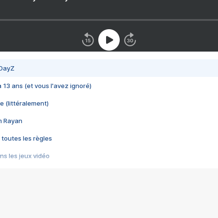
 DayZ
 a 13 ans (et vous l'avez ignoré)
e (littéralement)
im Rayan
 toutes les règles
s les jeux vidéo
us choquant de Rockstar ? - Le scandale BULLY
e plus moche de Steam
du RÊVE tourne au CAUCHEMAR