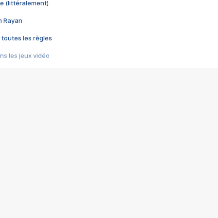
e (littéralement)
im Rayan
 toutes les règles
s les jeux vidéo
us choquant de Rockstar ? - Le scandale BULLY
e plus moche de Steam
du RÊVE tourne au CAUCHEMAR
pendant 8 heures
it… à tort
umiliés par un jeu vidéo
ire - Final Fantasy 8
ti un empire - Age of Empires
story DOFUS