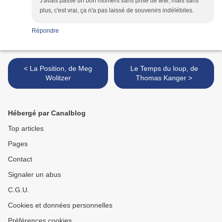
J'avais passé un bon moment sans prise de tête, mais sans
plus, c'est vrai, ça n'a pas laissé de souvenirs indélébiles.
Répondre
< La Position, de Meg
Le Temps du loup, de
Wolitzer
Thomas Kanger >
Hébergé par Canalblog
Top articles
Pages
Contact
Signaler un abus
C.G.U.
Cookies et données personnelles
Préférences cookies