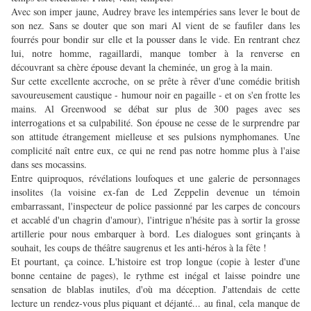
Avec son imper jaune, Audrey brave les intempéries sans lever le bout de
son nez. Sans se douter que son mari Al vient de se faufiler dans les
fourrés pour bondir sur elle et la pousser dans le vide. En rentrant chez
lui, notre homme, ragaillardi, manque tomber à la renverse en
découvrant sa chère épouse devant la cheminée, un grog à la main.
Sur cette excellente accroche, on se prête à rêver d'une comédie british
savoureusement caustique - humour noir en pagaille - et on s'en frotte les
mains.
Al Greenwood se débat sur plus de 300 pages avec ses
interrogations et sa culpabilité. Son épouse ne cesse de le surprendre par
son attitude étrangement mielleuse et ses pulsions nymphomanes. Une
complicité naît entre eux, ce qui ne rend pas notre homme plus à l'aise
dans ses mocassins.
Entre quiproquos, révélations loufoques et une galerie de personnages
insolites (la voisine ex-fan de Led Zeppelin devenue un témoin
embarrassant, l'inspecteur de police passionné par les carpes de concours
et accablé d'un chagrin d'amour), l'intrigue n'hésite pas à sortir la grosse
artillerie pour nous embarquer à bord.
Les dialogues sont grinçants à
souhait, les coups de théâtre saugrenus et les anti-héros à la fête !
Et pourtant, ça coince. L'histoire est trop longue (copie à lester d'une
bonne centaine de pages), le rythme est inégal et laisse poindre une
sensation de blablas inutiles, d'où ma déception. J'attendais de cette
lecture un rendez-vous plus piquant et déjanté... au final, cela manque de