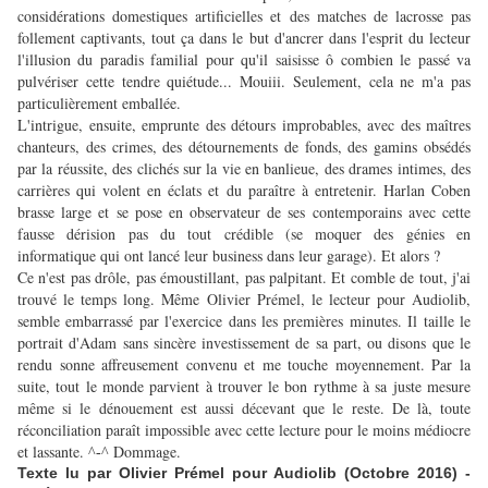
considérations domestiques artificielles et des matches de lacrosse pas
follement captivants, tout ça dans le but d'ancrer dans l'esprit du lecteur
l'illusion du paradis familial pour qu'il saisisse ô combien le passé va
pulvériser cette tendre quiétude... Mouiii. Seulement, cela ne m'a pas
particulièrement emballée.
L'intrigue, ensuite, emprunte des détours improbables, avec des maîtres
chanteurs, des crimes, des détournements de fonds, des gamins obsédés
par la réussite, des clichés sur la vie en banlieue, des drames intimes, des
carrières qui volent en éclats et du paraître à entretenir. Harlan Coben
brasse large et se pose en observateur de ses contemporains avec cette
fausse dérision pas du tout crédible (se moquer des génies en
informatique qui ont lancé leur business dans leur garage). Et alors ?
Ce n'est pas drôle, pas émoustillant, pas palpitant. Et comble de tout, j'ai
trouvé le temps long. Même
Olivier Prémel, le lecteur pour Audiolib,
semble embarrassé par l'exercice dans les premières minutes. Il taille le
portrait d'Adam sans sincère investissement de sa part, ou disons que le
rendu sonne affreusement convenu et me touche moyennement. Par la
suite, tout le monde parvient à trouver le bon rythme à sa juste mesure
même si le dénouement est aussi décevant que le reste. De là, toute
réconciliation paraît impossible avec cette lecture pour le moins médiocre
et lassante.
Dommage.
^-^
Texte lu par Olivier Prémel pour Audiolib (Octobre 2016) -