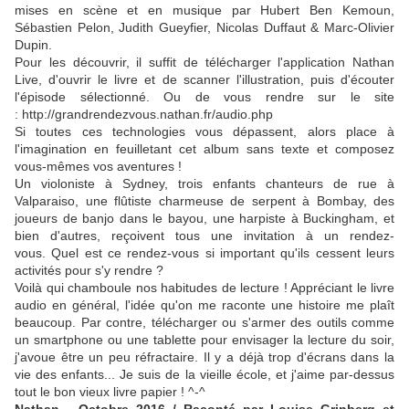
mises en scène et en musique
par Hubert Ben Kemoun,
Sébastien Pelon, Judith Gueyfier, Nicolas Duffaut &
Marc-Olivier
Dupin.
Pour les découvrir, il suffit de télécharger l'application Nathan
Live, d'ouvrir le livre et de scanner l'illustration, puis d'écouter
l'épisode sélectionné. Ou de vous rendre sur le site
: http://grandrendezvous.nathan.fr/audio.php
Si toutes ces technologies vous dépassent, alors place à
l'imagination en feuilletant cet album sans texte et composez
vous-mêmes vos aventures !
Un violoniste à Sydney, trois enfants chanteurs de rue à
Valparaiso, une flûtiste charmeuse de serpent à Bombay, des
joueurs de banjo dans le bayou, une harpiste à Buckingham, et
bien d'autres, reçoivent tous une invitation à un rendez-
vous.
Quel est ce rendez-vous si important qu'ils cessent leurs
activités pour s'y rendre ?
Voilà qui chamboule nos habitudes de lecture ! Appréciant le livre
audio en général, l'idée qu'on me raconte une histoire me plaît
beaucoup. Par contre, télécharger ou s'armer des outils comme
un smartphone ou une tablette pour envisager la lecture du soir,
j'avoue être un peu réfractaire. Il y a déjà trop d'écrans dans la
vie des enfants... Je suis de la vieille école, et j'aime par-dessus
tout le bon vieux livre papier ! ^-^