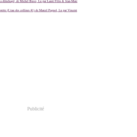
a déménagé, de Michel Bussi, Lu par Laure Filiu & Jean-Marc
orette (L'eau des collines #1) de Marcel Pagnol, Lu par Vincent
Publicité