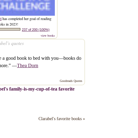
el
has completed her goal of reading
oks in 2023!
237 of 200 (100%)
view books
bel’s quotes
e a good book to bed with you—books do
snore.” —
Thea Dorn
Goodreads Quotes
el's family-is-my-cup-of-tea favorite
Clarabel's favorite books »