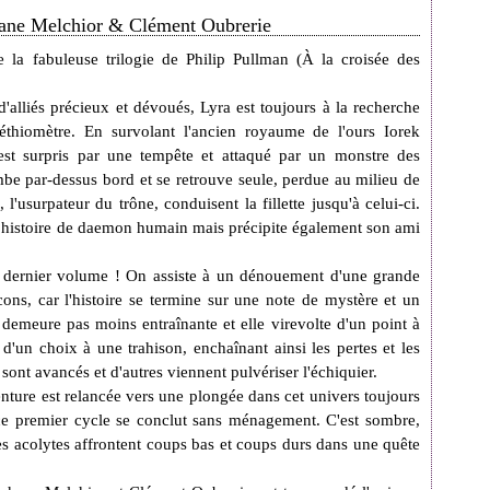
ane Melchior & Clément Oubrerie
 la fabuleuse trilogie de Philip Pullman (À la croisée des
d'alliés précieux et dévoués,
Lyra est toujours à la recherche
éthiomètre
. En survolant l'ancien royaume de l'ours
Iorek
est surpris par une tempête et attaqué par un monstre des
mbe par-dessus bord et se retrouve seule, perdue au milieu de
l'usurpateur du trône, conduisent la fillette jusqu'à celui-ci.
e histoire de daemon humain mais précipite également son ami
e dernier volume ! On assiste à un dénouement d'une grande
cons, car l'histoire se termine sur une note de mystère et un
n demeure pas moins entraînante et elle virevolte d'un point à
 d'un choix à une trahison, enchaînant ainsi les pertes et les
sont avancés et d'autres viennent pulvériser l'échiquier.
enture est relancée vers une plongée dans cet univers toujours
 ce premier cycle se conclut sans ménagement. C'est sombre,
ses acolytes affrontent coups bas et coups durs dans une quête