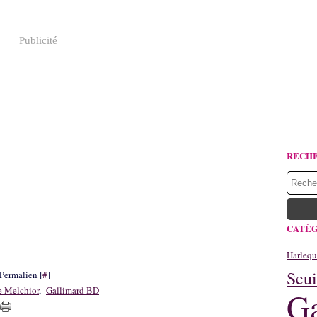
Publicité
RECH
CATÉG
Harlequ
Seui
Permalien [
#
]
e Melchior
,
Gallimard BD
Ga