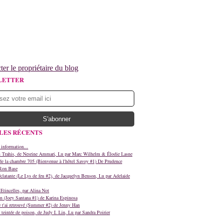
ter le propriétaire du blog
LETTER
LES RÉCENTS
 information...
s Trahis, de Nesrine Ammari, Lu par Marc Wilhelm & Élodie Lasne
e la chambre 705 (Bienvenue à l'hôtel Savoy #1) De Prudence
Ron Base
clatante (Le Lys de feu #2), de Jacquelyn Benson, Lu par Adelaide
Etincelles, par Alina Not
n (Joey Santana #1) de Karina Espinosa
e t'ai retrouvé (Summer #2) de Jenny Han
teintée de poison, de Judy I. Lin, Lu par Sandra Poirier