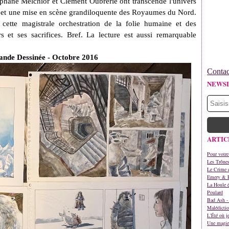
éphane Melchior et Clément Oubrerie ont transcendé
l'univers
e et une mise en scène grandiloquente des Royaumes du Nord.
cette magistrale orchestration de la folie humaine et des
s et ses sacrifices. Bref. La lecture est aussi remarquable
ande Dessinée - Octobre 2016
Contac
NEWS
ARTIC
Pour votre
Les Trône
Le Crime d
Emery & 
La Houle é
Poulard
Bad Ash - 
Malédictio
L'Été où j
Une magie 