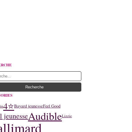
ERCHE
ORIES
4⭐
Bayard jeunesse
Feel Good
in
Audible
l jeunesse
Lizzie
llimard