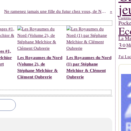
je
Ne ramenez jamais une fille du futur chez vous, de Nathalie Stragier
Casterm
Pocke
Ec
La Mar
3⭐
Mi
es #1,
J'ai Lu
lchior
Les Royaumes du Nord
Les Royaumes du Nord
rt
(Volume 2), de
(1) par Stéphane
Stéphane Melchior &
Melchior & Clément
Clément Oubrerie
Oubrerie