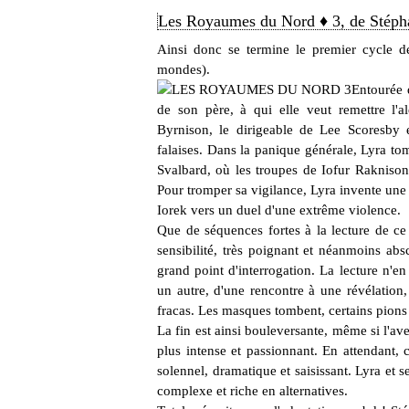
Les Royaumes du Nord ♦ 3, de Stéph
Ainsi donc se termine le premier cycle de
mondes).
Entourée 
de son père, à qui elle veut remettre l'al
Byrnison
, le dirigeable de Lee Scoresby 
falaises. Dans la panique générale, Lyra to
Svalbard, où les troupes de Iofur Raknison, 
Pour tromper sa vigilance, Lyra invente un
Iorek vers un duel d'une extrême violence.
Que de séquences fortes à la lecture de c
sensibilité, très poignant et néanmoins abs
grand point d'interrogation. La lecture n'e
un autre, d'une rencontre à une révélation,
fracas. Les masques tombent, certains pions 
La fin est ainsi bouleversante, même si l'av
plus intense et passionnant. En attendant,
solennel, dramatique et saisissant. Lyra et 
complexe et riche en alternatives.