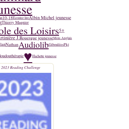
unesse
Albin Michel jeunesse
10-18
an
Ecoutez lire
t
Thierry Magnier
ole des Loisirs
5⭐
tinière J.
Rouergue jeunesse
Mois Anglais
Audiolib
Nathan
lan
Pkj
Giboulées
♥
doudouthérapie
Hachette jeunesse
2023 Reading Challenge