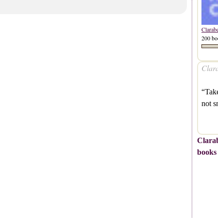
Clarab
200 bo
Clara
“Tak
not 
Clarab
books