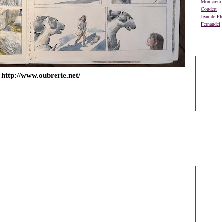
Mon cœur 
Coudert
Jean de Fl
Fernandel
 http://www.oubrerie.net/