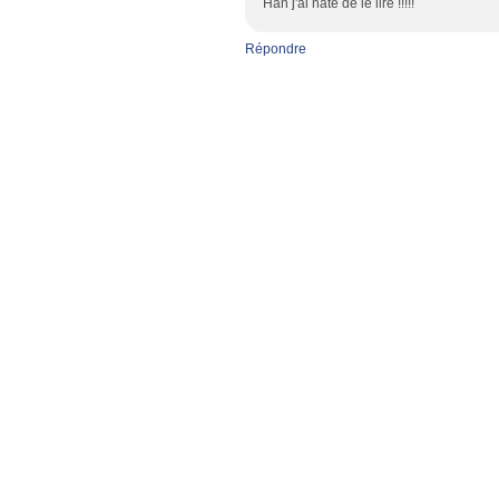
Han j'ai hâte de le lire !!!!!
Répondre