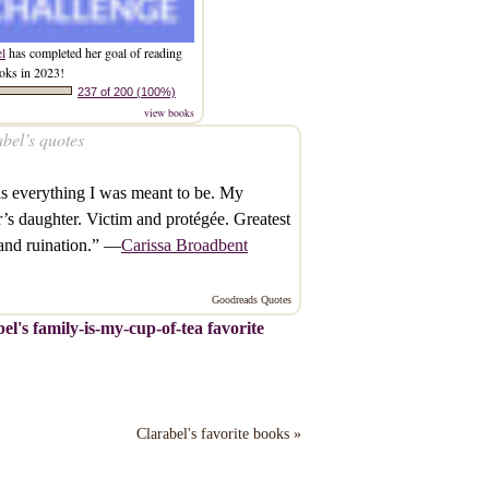
el
has completed her goal of reading
oks in 2023!
237 of 200 (100%)
view books
bel’s quotes
s everything I was meant to be. My
r’s daughter. Victim and protégée. Greatest
and ruination.” —
Carissa Broadbent
Goodreads Quotes
el's family-is-my-cup-of-tea favorite
Clarabel's favorite books »