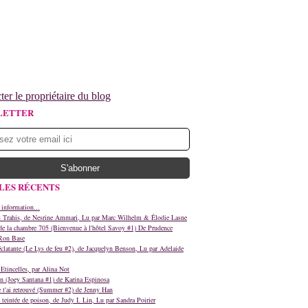
ter le propriétaire du blog
LETTER
LES RÉCENTS
 information...
s Trahis, de Nesrine Ammari, Lu par Marc Wilhelm & Élodie Lasne
e la chambre 705 (Bienvenue à l'hôtel Savoy #1) De Prudence
Ron Base
clatante (Le Lys de feu #2), de Jacquelyn Benson, Lu par Adelaide
Etincelles, par Alina Not
n (Joey Santana #1) de Karina Espinosa
e t'ai retrouvé (Summer #2) de Jenny Han
teintée de poison, de Judy I. Lin, Lu par Sandra Poirier