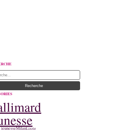
ERCHE
ORIES
llimard
unesse
 jeunesse
Milan
Lizzie