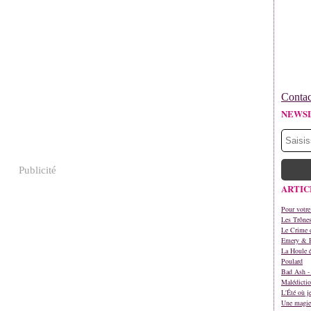
Contac
NEWS
Publicité
ARTIC
Pour votre
Les Trône
Le Crime d
Emery & 
La Houle é
Poulard
Bad Ash - 
Malédictio
L'Été où j
Une magie 