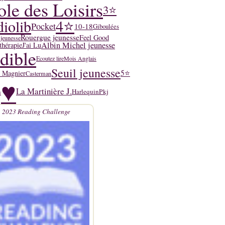
ole des Loisirs
3⭐
4⭐
iolib
Pocket
10-18
Giboulées
Rouergue jeunesse
Feel Good
 jeunesse
Albin Michel jeunesse
thérapie
J'ai Lu
dible
Ecoutez lire
Mois Anglais
Seuil jeunesse
5⭐
y Magnier
Casterman
♥
La Martinière J.
n
Harlequin
Pkj
2023 Reading Challenge