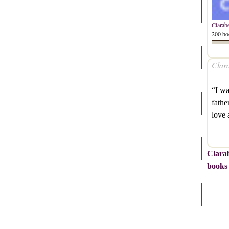
Clarab
200 bo
Clara
“I wa
fathe
love 
Clarab
books