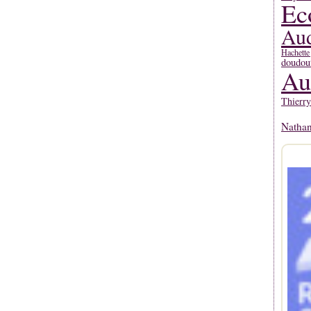
Ec
Aud
Hachette
doudou
Au
Thierr
Natha