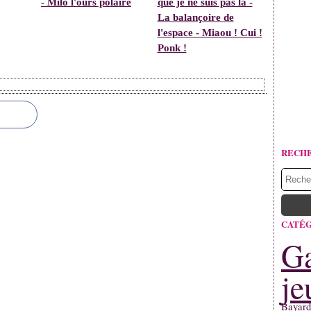
- Milo l'ours polaire
que je ne suis pas là -
La balançoire de
l'espace - Miaou ! Cui !
Ponk !
RECH
CATÉG
Ga
je
Bayard