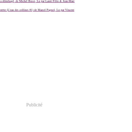
a déménagé, de Michel Bussi, Lu par Laure Filiu & Jean-Marc
orette (L'eau des collines #1) de Marcel Pagnol, Lu par Vincent
Publicité