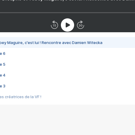
bey Maguire, c'est lui ! Rencontre avec Damien Witecka
e 6
e 5
e 4
e 3
s créatrices de la VF !
e 2
e 1
e Mektoub My Love arrive enfin ! Rencontre avec Shaïn Boumedine et Sal