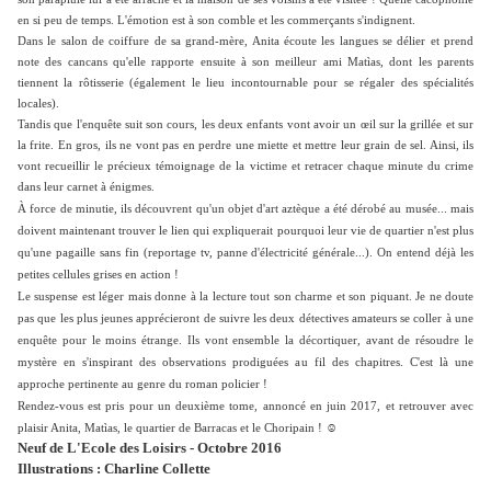
en si peu de temps. L'émotion est à son comble et les commerçants s'indignent.
Dans le salon de coiffure de sa grand-mère, Anita écoute les langues se délier et prend
note des cancans qu'elle rapporte ensuite à son meilleur ami Matìas, dont les parents
tiennent la rôtisserie (également le lieu incontournable pour se régaler des spécialités
locales).
Tandis que l'enquête suit son cours, les deux enfants vont avoir un œil sur la grillée et sur
la frite. En gros, ils ne vont pas en perdre une miette et mettre leur grain de sel. Ainsi, ils
vont recueillir le précieux témoignage de la victime et retracer chaque minute du crime
dans leur carnet à énigmes.
À force de minutie, ils découvrent qu'un
objet d'art aztèque a été dérobé au musée... mais
doivent maintenant trouver le lien qui expliquerait pourquoi leur vie de quartier n'est plus
qu'une pagaille sans fin (reportage tv, panne d'électricité générale...). On entend déjà les
petites cellules grises en action !
Le suspense est léger mais donne à la lecture tout son charme et son piquant. Je ne doute
pas que les plus jeunes apprécieront de suivre les deux détectives amateurs se coller à une
enquête pour le moins étrange. Ils vont ensemble la décortiquer, avant de résoudre le
mystère en s'inspirant des observations prodiguées au fil des chapitres. C'est là une
approche pertinente au genre du roman policier !
Rendez-vous est pris pour un deuxième tome, annoncé en juin 2017, et retrouver avec
plaisir Anita, Matìas, le quartier de Barracas et le Choripain ! ☺
Neuf de L'Ecole des Loisirs - Octobre 2016
Illustrations : Charline Collette