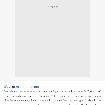
Publicité
Cette charmante petite série nous invite en Argentine, dans le quartier de Barracas, où
règne une ambiance paisible et familière. Cette tranquillité est hélas perturbée par une
série d'événements inquiétants : une vieille dame inoffensive a été agressée dans la rue,
son parapluie lui a été arraché et la maison de ses voisins a été visitée ! Quelle cacophonie