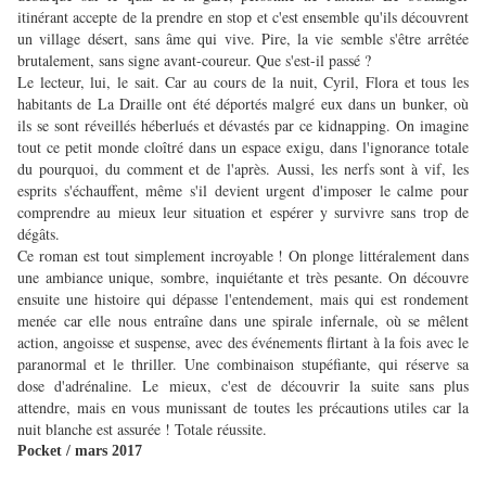
itinérant accepte de la prendre en stop et c'est ensemble qu'ils découvrent
un village désert, sans âme qui vive. Pire, la vie semble s'être arrêtée
brutalement, sans signe avant-coureur. Que s'est-il passé ?
Le lecteur, lui, le sait. Car au cours de la nuit, Cyril, Flora et tous les
habitants de La Draille ont été déportés malgré eux dans un bunker, où
ils se sont réveillés héberlués et dévastés par ce kidnapping. On imagine
tout ce petit monde cloîtré dans un espace exigu, dans l'ignorance totale
du pourquoi, du comment et de l'après. Aussi, les nerfs sont à vif, les
esprits s'échauffent, même s'il devient urgent d'imposer le calme pour
comprendre au mieux leur situation et espérer y survivre sans trop de
dégâts.
Ce roman est tout simplement incroyable ! On plonge littéralement dans
une ambiance unique, sombre, inquiétante et très pesante. On découvre
ensuite une histoire qui dépasse l'entendement, mais qui est rondement
menée car elle nous entraîne dans une spirale infernale, où se mêlent
action, angoisse et suspense, avec des événements flirtant à la fois avec le
paranormal et le thriller. Une combinaison stupéfiante, qui réserve sa
dose d'adrénaline. Le mieux, c'est de découvrir la suite sans plus
attendre, mais en vous munissant de toutes les précautions utiles car la
nuit blanche est assurée ! Total
e réussite.
Pocket / mars 2017