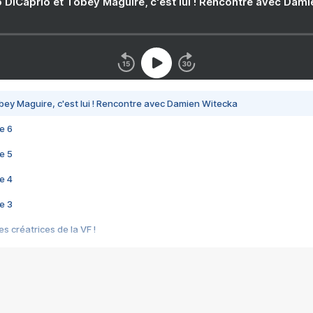
 DiCaprio et Tobey Maguire, c'est lui ! Rencontre avec Dam
bey Maguire, c'est lui ! Rencontre avec Damien Witecka
e 6
e 5
e 4
e 3
s créatrices de la VF !
e 2
e 1
e Mektoub My Love arrive enfin ! Rencontre avec Shaïn Boumedine et Sal