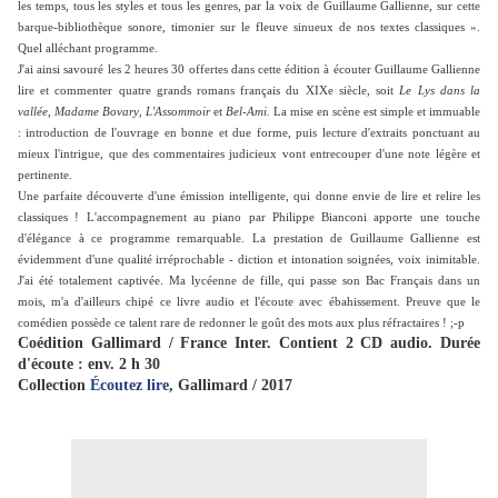
les temps, tous les styles et tous les genres, par la voix de Guillaume Gallienne, sur cette
barque-bibliothèque sonore, timonier sur le fleuve sinueux de nos textes classiques ».
Quel alléchant programme.
J'ai ainsi savouré les 2 heures 30 offertes dans cette édition à écouter Guillaume Gallienne
lire et commenter quatre grands romans français du XIXe siècle, soit
Le Lys dans la
vallée
,
Madame Bovary
,
L'Assommoir
et
Bel-Ami.
La mise en scène est simple et immuable
: introduction de l'ouvrage en bonne et due forme, puis lecture d'extraits ponctuant au
mieux l'intrigue, que des commentaires judicieux vont entrecouper d'une note légère et
pertinente.
Une parfaite découverte d'une émission intelligente, qui donne envie de lire et relire les
classiques ! L'accompagnement au piano par Philippe Bianconi apporte une touche
d'élégance à ce programme remarquable. La prestation de Guillaume Gallienne est
évidemment d'une qualité irréprochable - diction et intonation soignées, voix inimitable.
J'ai été totalement captivée. Ma lycéenne de fille, qui passe son Bac Français dans un
mois, m'a d'ailleurs chipé ce livre audio et l'écoute avec ébahissement. Preuve que le
comédien possède ce talent rare de redonner le goût des mots aux plus réfractaires ! ;-p
Coédition Gallimard / France Inter. Contient 2 CD audio. Durée
d'écoute : env. 2 h 30
Collection
Écoutez lire
, Gallimard / 2017