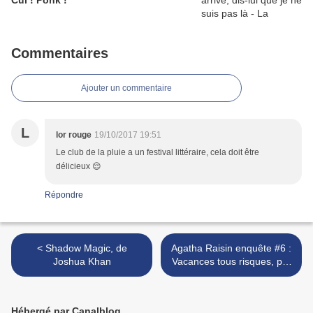
Cui ! Ponk !
Commentaires
Ajouter un commentaire
L
lor rouge
19/10/2017 19:51
Le club de la pluie a un festival littéraire, cela doit être
délicieux 😌
Répondre
< Shadow Magic, de
Agatha Raisin enquête #6 :
Joshua Khan
Vacances tous risques, par
M. C. Beaton >
Hébergé par Canalblog