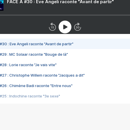
FACE A #30 : Eve Angeli raconte "Avant de partir"
#30 : Eve Angeli raconte "Avant de partir"
#29 : MC Solaar raconte "Bouge de là"
28 : Lorie raconte "Je vais vite"
#27 : Christophe Willem raconte "Jacques a dit"
#26 : Chimène Badi raconte "Entre nous"
#25 : Indochine raconte "3e sexe"
#24 : Zaho raconte "C'est chelou"
#23 : Patrick Bruel raconte "Au café des délices"
#22 : Kyo raconte "Le chemin"