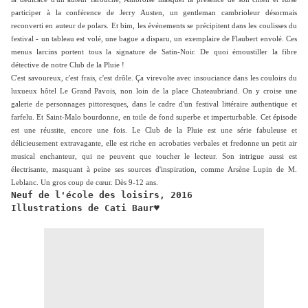
participer à la conférence de Jerry Austen, un gentleman cambrioleur désormais
reconverti en auteur de polars. Et bim, les événements se précipitent dans les coulisses du
festival - un tableau est volé, une bague a disparu, un exemplaire de Flaubert envolé. Ces
menus larcins portent tous la signature de Satin-Noir. De quoi émoustiller la fibre
détective de notre Club de la Pluie !
C'est savoureux, c'est frais, c'est drôle. Ça virevolte avec insouciance dans les couloirs du
luxueux hôtel Le Grand Pavois, non loin de la place Chateaubriand. On y croise une
galerie de personnages pittoresques, dans le cadre d'un festival littéraire authentique et
farfelu. Et Saint-Malo bourdonne, en toile de fond superbe et imperturbable. Cet épisode
est une réussite, encore une fois. Le Club de la Pluie est une série fabuleuse et
délicieusement extravagante, elle est riche en acrobaties verbales et fredonne un petit air
musical enchanteur, qui ne peuvent que toucher le lecteur. Son intrigue aussi est
électrisante, masquant à peine ses sources d'inspiration, comme Arsène Lupin de M.
Leblanc. Un gros coup de cœur. Dès 9-12 ans.
Neuf de l'école des loisirs, 2016
Illustrations de Cati Baur♥