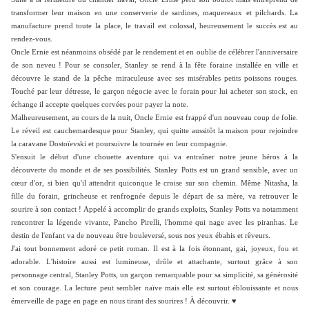
transformer leur maison en une conserverie de sardines, maquereaux et pilchards. La
manufacture prend toute la place, le travail est colossal, heureusement le succès est au
rendez-vous.
Oncle Ernie est néanmoins obsédé par le rendement et en oublie de célébrer l'anniversaire
de son neveu ! Pour se consoler, Stanley se rend à la fête foraine installée en ville et
découvre le stand de la pêche miraculeuse avec ses misérables petits poissons rouges.
Touché par leur détresse, le garçon négocie avec le forain pour lui acheter son stock, en
échange il accepte quelques corvées pour payer la note.
Malheureusement, au cours de la nuit, Oncle Ernie est frappé d'un nouveau coup de folie.
Le réveil est cauchemardesque pour Stanley, qui quitte aussitôt la maison pour rejoindre
la caravane Dostoïevski et poursuivre la tournée en leur compagnie.
S'ensuit le début d'une chouette aventure qui va entraîner notre jeune héros à la
découverte du monde et de ses possibilités. Stanley Potts est un grand sensible, avec un
cœur d'or, si bien qu'il attendrit quiconque le croise sur son chemin. Même Nitasha, la
fille du forain, grincheuse et renfrognée depuis le départ de sa mère, va retrouver le
sourire à son contact !
Appelé à accomplir de grands exploits,
Stanley Potts va notamment
rencontrer la légende vivante, Pancho Pirelli, l'homme qui nage avec les piranhas. Le
destin de l'e
nfant va de nouveau être bouleversé, sous nos yeux ébahis et rêveurs.
J'ai tout bonnement adoré ce petit roman. Il est à la fois étonnant, gai, joyeux, fou et
adorable. L'histoire aussi est lumineuse, drôle et attachante, surtout grâce à son
personnage central, Stanley Potts, un garçon remarquable pour sa simplicité, sa générosité
et son courage. La lecture peut sembler naïve mais elle est surtout éblouissante et nous
émerveille de page en page en nous tirant des sourires ! À découvrir. ♥