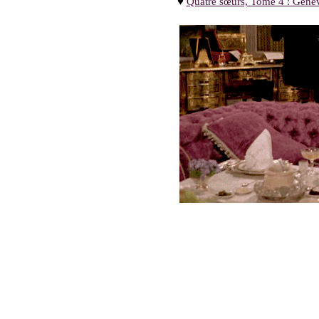
♥
Quatre sœurs, Tome 4 : Genev