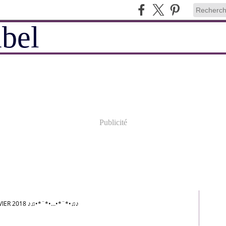
Publicité
IER 2018 ♪♫•*¨*•...•*¨*•♫♪