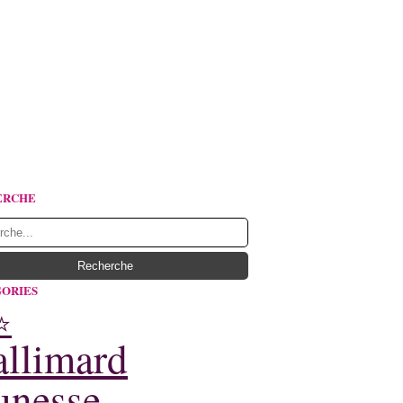
ERCHE
ORIES
⭐
llimard
unesse