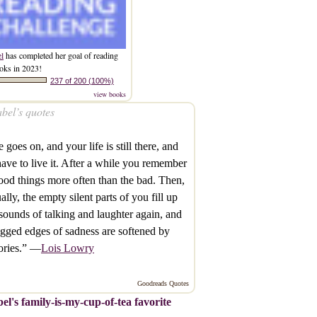
el
has completed her goal of reading
oks in 2023!
237 of 200 (100%)
view books
bel’s quotes
 goes on, and your life is still there, and
ave to live it. After a while you remember
ood things more often than the bad. Then,
ally, the empty silent parts of you fill up
sounds of talking and laughter again, and
agged edges of sadness are softened by
ries.” —
Lois Lowry
Goodreads Quotes
el's family-is-my-cup-of-tea favorite