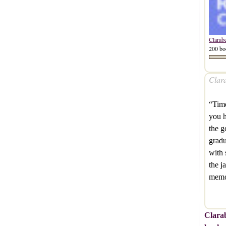
Clarab
200 bo
Clara
“Time
you h
the g
gradu
with 
the j
memo
Clarab