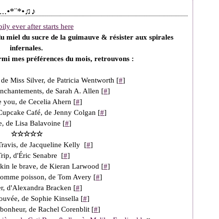
...•*¨*•♫♪
u miel du sucre de la guimauve & résister aux spirales
infernales.
mi mes préférences du mois, retrouvons :
de Miss Silver, de Patricia Wentworth
[
#
]
enchantements, de Sarah A. Allen
[
#
]
ve you, de Cecelia Ahern
[
#
]
Cupcake Café, de Jenny Colgan
[
#
]
e, de Lisa Balavoine
[
#
]
☆
☆
☆
☆
☆
ravis, de Jacqueline Kelly [
#
]
Trip, d'Éric Senabre
[
#
]
kin le brave, de Kieran Larwood
[
#
]
'homme poisson, de Tom Avery
[
#
]
r, d'Alexandra Bracken
[
#
]
ouvée, de Sophie Kinsella
[
#
]
 bonheur, de Rachel Corenblit
[
#
]