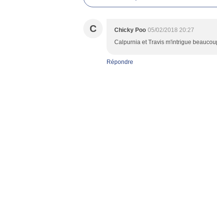
C
Chicky Poo
05/02/2018 20:27
Calpurnia et Travis m'intrigue beaucoup !
Répondre