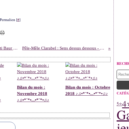
Permalien [
#
]
Quatre sœurs, Tome 4 : Geneviève, de Cati Baur & d'après Malika Ferdjoukh
Pêle-Mêle Clarabel : Sens dessus dessous - L'autobus - Allez, au Nid !
RECH
Bilan du mois :
Bilan du mois : Octobre
CATÉG
Novembre 2018
2018 ♪♫•*¨*•...•*¨*•♫♪
♪
♪♫•*¨*•...•*¨*•♫♪
4
5⭐
Ga
je