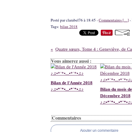
Posté par clarabel76 à 18:45 -
Commentaires [
…
]
- 
Tags:
bilan 2018
Vous aimerez aussi :
Bilan de l'Année 2018
♪♫•*¨*•...•*¨*•♫♪
Bilan du mois de
Décembre 2018
♪♫•*¨*•...•*¨*•♫
Commentaires
Ajouter un commentaire