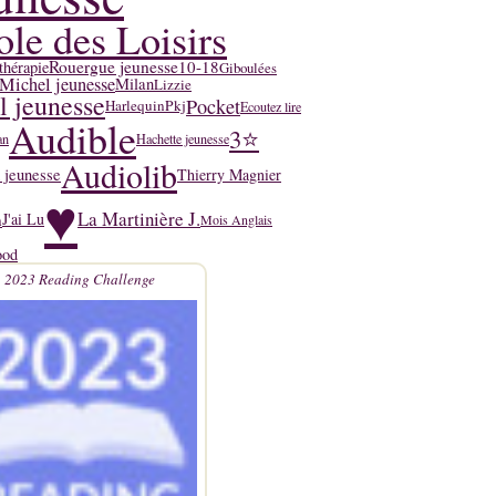
ole des Loisirs
Rouergue jeunesse
10-18
thérapie
Giboulées
Michel jeunesse
Milan
Lizzie
l jeunesse
Pocket
Harlequin
Pkj
Ecoutez lire
Audible
3⭐
an
Hachette jeunesse
Audiolib
 jeunesse
Thierry Magnier
♥
La Martinière J.
n
J'ai Lu
Mois Anglais
ood
2023 Reading Challenge