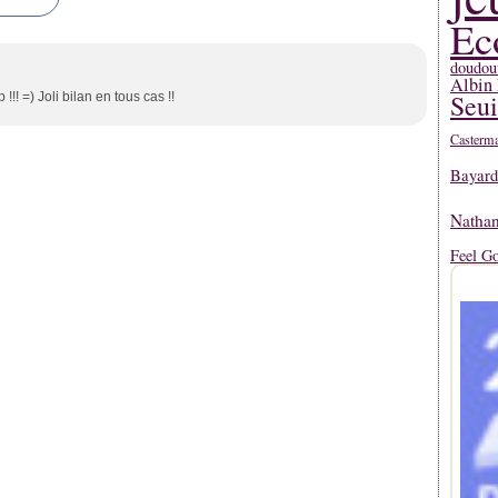
Ec
doudou
Albin 
Seui
!! =) Joli bilan en tous cas !!
Casterm
Bayard
Natha
Feel G