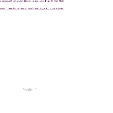
a déménagé, de Michel Bussi, Lu par Laure Filiu & Jean-Marc
orette (L'eau des collines #1) de Marcel Pagnol, Lu par Vincent
Publicité