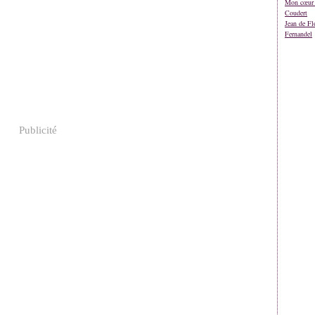
Mon cœur 
Coudert
Jean de Fl
Fernandel
Publicité