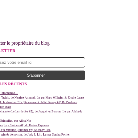
ter le propriétaire du blog
LETTER
LES RÉCENTS
 information...
s Trahis, de Nesrine Ammari, Lu par Marc Wilhelm & Élodie Lasne
e la chambre 705 (Bienvenue à l'hôtel Savoy #1) De Prudence
Ron Base
clatante (Le Lys de feu #2), de Jacquelyn Benson, Lu par Adelaide
Etincelles, par Alina Not
n (Joey Santana #1) de Karina Espinosa
e t'ai retrouvé (Summer #2) de Jenny Han
teintée de poison, de Judy I. Lin, Lu par Sandra Poirier