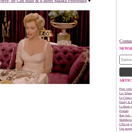
iève, de Cati Baur & d'après Malika Ferdjoukh
♥
Contac
NEWS
ARTIC
Pour votre
Les Trône
Le Crime d
Emery & 
La Houle é
Poulard
Bad Ash - 
Malédictio
L'Été où j
Une magie 