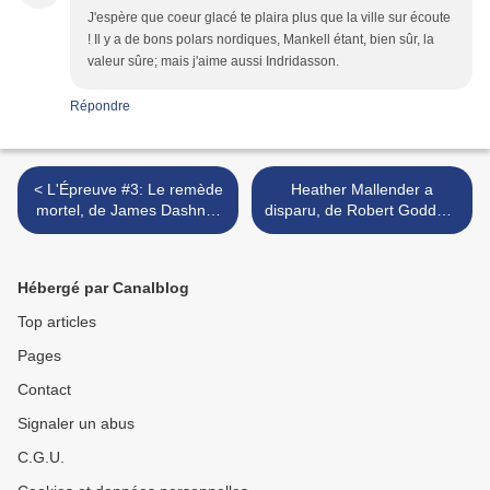
J'espère que coeur glacé te plaira plus que la ville sur écoute
! Il y a de bons polars nordiques, Mankell étant, bien sûr, la
valeur sûre; mais j'aime aussi Indridasson.
Répondre
< L'Épreuve #3: Le remède
Heather Mallender a
mortel, de James Dashner
disparu, de Robert Goddard
& lu par Adrien Larmande
>
Hébergé par Canalblog
Top articles
Pages
Contact
Signaler un abus
C.G.U.