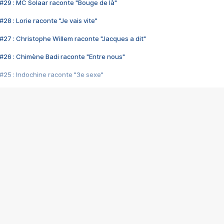
#29 : MC Solaar raconte "Bouge de là"
28 : Lorie raconte "Je vais vite"
#27 : Christophe Willem raconte "Jacques a dit"
#26 : Chimène Badi raconte "Entre nous"
#25 : Indochine raconte "3e sexe"
#24 : Zaho raconte "C'est chelou"
#23 : Patrick Bruel raconte "Au café des délices"
#22 : Kyo raconte "Le chemin"
#21 : Nolwenn Leroy raconte "Cassé"
#20 : Patrick Hernandez raconte "Born to be alive"
#19 : Lorie raconte "Près de moi"
#18 : Michael Jones raconte "A nos actes manqués" (avec Jean-Jacque
#17 : Khaled raconte "Aïcha"