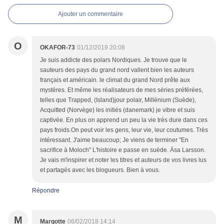
Ajouter un commentaire
O
OKAFOR-73
01/12/2019 20:08
Je suis addicte des polars Nordiques. Je trouve que le
sauteurs des pays du grand nord vallent bien les auteurs
français et américain. le climat du grand Nord prête aux
mystères. Et même les réalisateurs de mes séries préférées,
telles que Trapped, (Island)jour polair, Millénium (Suède),
Acquitted (Norvège) les initiés (danemark) je vibre et suis
captivée. En plus on apprend un peu la vie très dure dans ces
pays froids.On peut voir les gens, leur vie, leur coutumes. Très
intéressant. J'aime beaucoup; Je viens de terminer "En
sacrifice à Moloch" L'histoire e passe en suède. Äsa Larsson.
Je vais m'inspirer et noter les titres et auteurs de vos livres lus
et partagés avec les blogueurs. Bien à vous.
Répondre
M
Margotte
06/02/2018 14:14