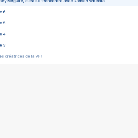
bey Maguire, c'est lui ! Rencontre avec Damien Witecka
e 6
e 5
e 4
e 3
s créatrices de la VF !
e 2
e 1
e Mektoub My Love arrive enfin ! Rencontre avec Shaïn Boumedine et Sal
i : après Toni en famille
elle réalise le bouleversant Dites lui que je l'aime
ais ! Rencontre autour de Vie privée de Rebecca Zlotowski
 de Marguerite, Grave... Rencontre avec Ella Rumpf