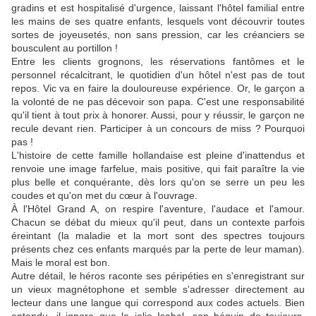
gradins et est hospitalisé d'urgence, laissant l'hôtel familial entre
les mains de ses quatre enfants, lesquels vont découvrir toutes
sortes de joyeusetés, non sans pression, car les créanciers se
bousculent au portillon !
Entre les clients grognons, les réservations fantômes et le
personnel récalcitrant, le quotidien d'un hôtel n'est pas de tout
repos. Vic va en faire la douloureuse expérience. Or, le garçon a
la volonté de ne pas décevoir son papa. C'est une responsabilité
qu'il tient à tout prix à honorer. Aussi, pour y réussir, le garçon ne
recule devant rien. Participer à un concours de miss ? Pourquoi
pas !
L'histoire de cette famille hollandaise est pleine d'inattendus et
renvoie une image farfelue, mais positive, qui fait paraître la vie
plus belle et conquérante, dès lors qu'on se serre un peu les
coudes et qu'on met du cœur à l'ouvrage.
À l'Hôtel Grand A, on respire l'aventure, l'audace et l'amour.
Chacun se débat du mieux qu'il peut, dans un contexte parfois
éreintant (la maladie et la mort sont des spectres toujours
présents chez ces enfants marqués par la perte de leur maman).
Mais le moral est bon.
Autre détail, le héros raconte ses péripéties en s'enregistrant sur
un vieux magnétophone et semble
s'adresser directement au
lecteur dans une langue qui correspond aux codes actuels. Bien