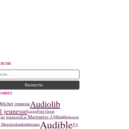
ERCHE
ORIES
Audiolib
Michel jeunesse
l jeunesse
Feel Good
Lizzie
La Martinière J.
ue jeunesse
Milan
Harlequin
Audible
5⭐
y Magnier
doudouthérapie