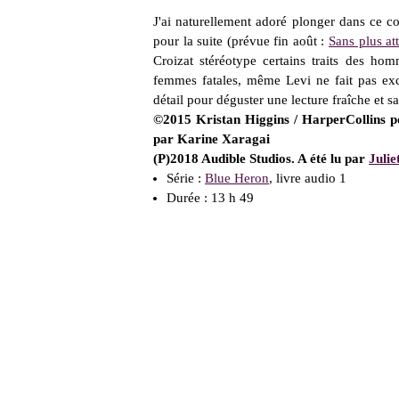
J'ai naturellement adoré plonger dans ce coc
pour la suite (prévue fin août :
Sans plus at
Croizat stéréotype certains traits des ho
femmes fatales, même Levi ne fait pas ex
détail pour déguster une lecture fraîche et s
©2015 Kristan Higgins / HarperCollins po
par Karine Xaragai
(P)2018 Audible Studios. A été lu par
Julie
Série :
Blue Heron
, livre audio 1
Durée : 13 h 49