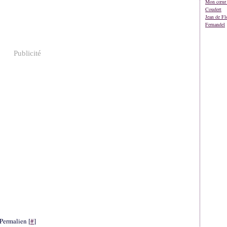
Mon cœur 
Coudert
Jean de Fl
Fernandel
Publicité
Permalien [
#
]