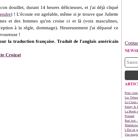
on douillet, durant 14 heures délicieuses, et j'ai déjà cliqué
tendre
) ! L'écoute est agréable, même si je trouve que Juliette
mmes et des femmes qu'on croise ci et là (voix masculines,
ception à la règle, dommage). Heureusement j'ai dépassé ce
avoureuse !
ur la traduction française. Traduit de l'anglais américain
Contac
NEWS
tte Croizat
ARTIC
Pour votre
Les Trône
Le Crime d
Emery & 
La Houle é
Poulard
Bad Ash - 
Malédictio
L'Été où j
Une magie 