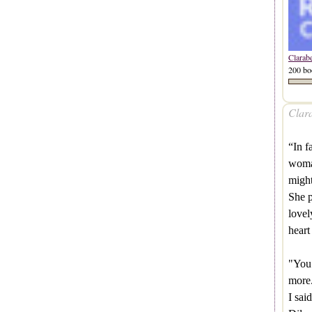
Clarab
200 bo
Clara
“In f
woman
might
She p
lovel
heart
"You 
more.
I sai