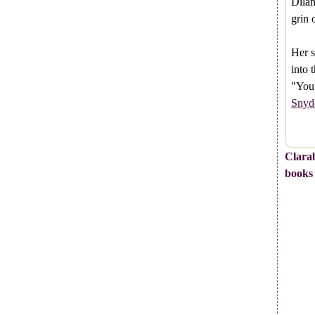
Dilan
grin 
Her s
into 
"You 
Snyd
Clarab
books