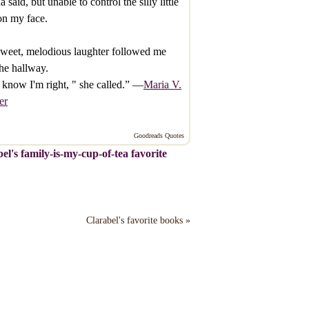
a said, but unable to control the silly little
on my face.
weet, melodious laughter followed me
the hallway.
know I'm right, " she called.” —
Maria V.
er
Goodreads Quotes
el's family-is-my-cup-of-tea favorite
Clarabel's favorite books »