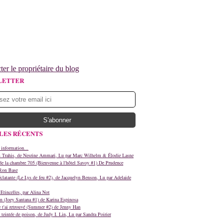
ter le propriétaire du blog
LETTER
LES RÉCENTS
 information...
s Trahis, de Nesrine Ammari, Lu par Marc Wilhelm & Élodie Lasne
e la chambre 705 (Bienvenue à l'hôtel Savoy #1) De Prudence
Ron Base
clatante (Le Lys de feu #2), de Jacquelyn Benson, Lu par Adelaide
Etincelles, par Alina Not
n (Joey Santana #1) de Karina Espinosa
e t'ai retrouvé (Summer #2) de Jenny Han
teintée de poison, de Judy I. Lin, Lu par Sandra Poirier