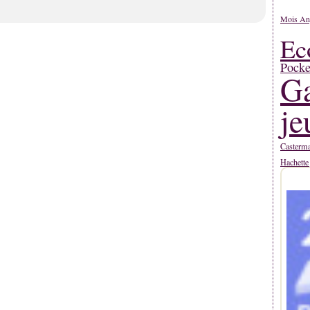
Mois An
Ec
Pocke
Ga
je
Casterm
Hachette