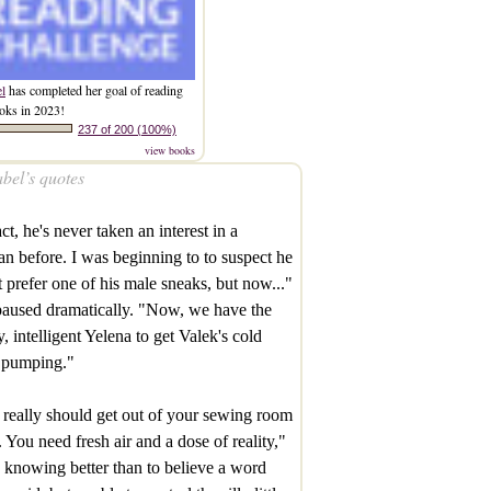
el
has completed her goal of reading
oks in 2023!
237 of 200 (100%)
view books
bel’s quotes
act, he's never taken an interest in a
 before. I was beginning to to suspect he
 prefer one of his male sneaks, but now..."
aused dramatically. "Now, we have the
y, intelligent Yelena to get Valek's cold
 pumping."
really should get out of your sewing room
 You need fresh air and a dose of reality,"
d knowing better than to believe a word