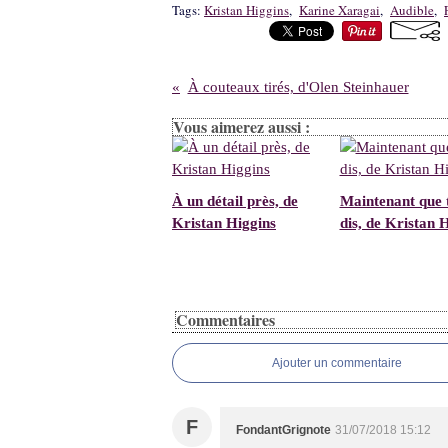
Tags:
Kristan Higgins
,
Karine Xaragai
,
Audible
,
À couteaux tirés, d'Olen Steinhauer
Vous aimerez aussi :
À un détail près, de
Maintenant que t
Kristan Higgins
dis, de Kristan 
Commentaires
Ajouter un commentaire
F
FondantGrignote
31/07/2018 15:12