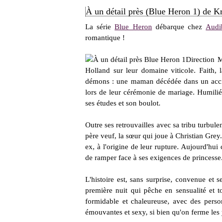
À un détail près (Blue Heron 1) de K
La série
Blue Heron
débarque chez
Audi
romantique !
Direction M
Holland sur leur domaine viticole. Faith, l
démons : une maman décédée dans un accid
lors de leur cérémonie de mariage. Humilié
ses études et son boulot.
Outre ses retrouvailles avec sa tribu turbule
père veuf, la sœur qui joue à Christian Grey
ex, à l'origine de leur rupture. Aujourd'hui c'
de ramper face à ses exigences de princesse. 
L'histoire est, sans surprise, convenue et se
première nuit qui pêche en sensualité et 
formidable et chaleureuse, avec des perso
émouvantes et sexy, si bien qu'on ferme les 