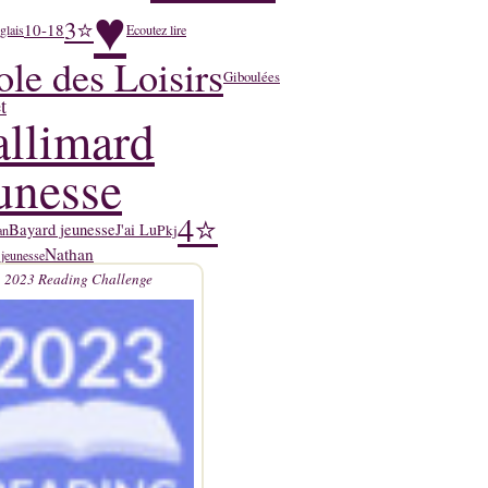
♥
3⭐
10-18
glais
Ecoutez lire
ole des Loisirs
Giboulées
t
llimard
unesse
4⭐
Bayard jeunesse
J'ai Lu
Pkj
an
Nathan
 jeunesse
2023 Reading Challenge