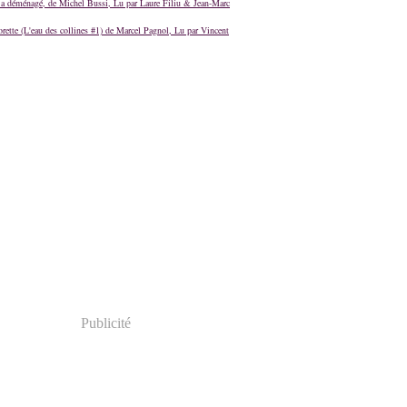
a déménagé, de Michel Bussi, Lu par Laure Filiu & Jean-Marc
orette (L'eau des collines #1) de Marcel Pagnol, Lu par Vincent
Publicité