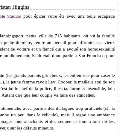
ristan Higgins
ble Studios
pour épicer votre été avec une belle escapade
anningsport, petite ville de 715 habitants, où vit la famille
a petite dernière, rentre au bercail pour affronter ses vieux
ent de voiture et un fiancé qui a avoué son homosexualité
e publiquement, Faith était donc partie à San Francisco pour
nte (les grands-parents grincheux, les entremises pour caser le
...), la jeune femme revoit Levi Cooper, le meilleur ami de son
est lui le chef de la police, il est taciturne et insensible, loin
Autant dire que leur couple va faire des étincelles.
ntimentale, avec parfois des dialogues trop artificiels (cf. la
tombe un peu dans le ridicule), mais il règne une ambiance
nnages tous attachants et des séquences tour à tour drôles,
yeux sur les défauts mineurs.