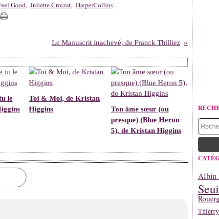
Feel Good
,
Juliette Croizat
,
HarperCollins
Le Manuscrit inachevé, de Franck Thilliez
u le
Toi & Moi, de Kristan
RECH
Higgins
Higgins
Ton âme sœur (ou
presque) (Blue Heron
5), de Kristan Higgins
CATÉG
Albin 
Seui
Rouerg
Thierr