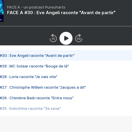
FACE A - un podcast Purecharts
FACE A #30 : Eve Angeli raconte "Avant de partir"
#30 : Eve Angeli raconte "Avant de partir"
#29 : MC Solaar raconte "Bouge de là"
28 : Lorie raconte "Je vais vite"
#27 : Christophe Willem raconte "Jacques a dit"
#26 : Chimène Badi raconte "Entre nous"
#25 : Indochine raconte "3e sexe"
#24 : Zaho raconte "C'est chelou"
#23 : Patrick Bruel raconte "Au café des délices"