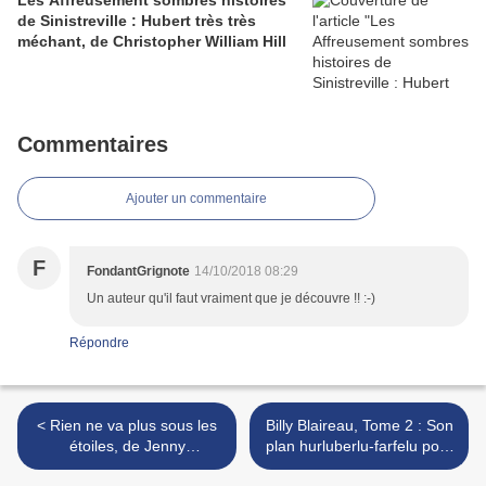
Les Affreusement sombres histoires
de Sinistreville : Hubert très très
méchant, de Christopher William Hill
Commentaires
Ajouter un commentaire
F
FondantGrignote
14/10/2018 08:29
Un auteur qu'il faut vraiment que je découvre !! :-)
Répondre
< Rien ne va plus sous les
Billy Blaireau, Tome 2 : Son
étoiles, de Jenny
plan hurluberlu-farfelu pour
McLachlan
sauver oncle Shawn (qui