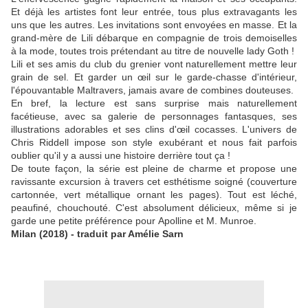
Et déjà les artistes font leur entrée, tous plus extravagants les
uns que les autres. Les invitations sont envoyées en masse. Et la
grand-mère de Lili débarque en compagnie de trois demoiselles
à la mode, toutes trois prétendant au titre de nouvelle lady Goth !
Lili et ses amis du club du grenier vont naturellement mettre leur
grain de sel. Et garder un œil sur le garde-chasse d'intérieur,
l'épouvantable Maltravers, jamais avare de combines douteuses.
En bref, la lecture est sans surprise mais naturellement
facétieuse, avec sa galerie de personnages fantasques, ses
illustrations adorables et ses clins d'œil cocasses. L'univers de
Chris Riddell impose son style exubérant et nous fait parfois
oublier qu'il y a aussi une histoire derrière tout ça !
De toute façon, la série est pleine de charme et propose une
ravissante excursion à travers cet esthétisme soigné (couverture
cartonnée, vert métallique ornant les pages). Tout est léché,
peaufiné, chouchouté. C'est a
bsolument délicieux, même si je
garde une petite préférence pour
Apolline et M. Munroe.
Milan (2018) - traduit par Amélie Sarn