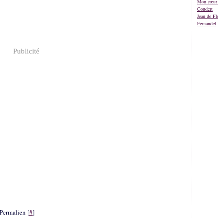
Mon cœur 
Coudert
Jean de Fl
Fernandel
Publicité
Permalien [
#
]