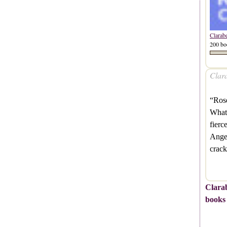
Clarab
200 bo
Clara
“Rose
What 
fierc
Anger
crack
Clarab
books