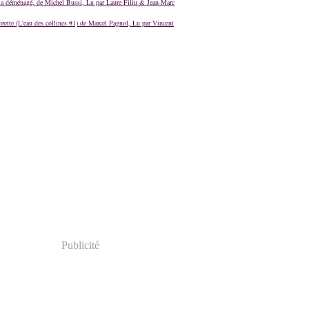
a déménagé, de Michel Bussi, Lu par Laure Filiu & Jean-Marc
orette (L'eau des collines #1) de Marcel Pagnol, Lu par Vincent
Publicité