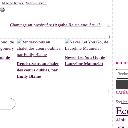
,
Marine Royer
,
Valérie Perrin
t soudain, la liberté de Caroline Laurent & Évelyne Pisier
Chantage au presbytère (Agatha Raisin enquête 13), de M. C. Beaton
d, de
Never Let You Go, de
RECH
Rendez-vous au chalet
Laureline Maumelat
des cœurs oubliés, par
Emily Blaine
CATÉG
5⭐
Harl
Ec
Albin 