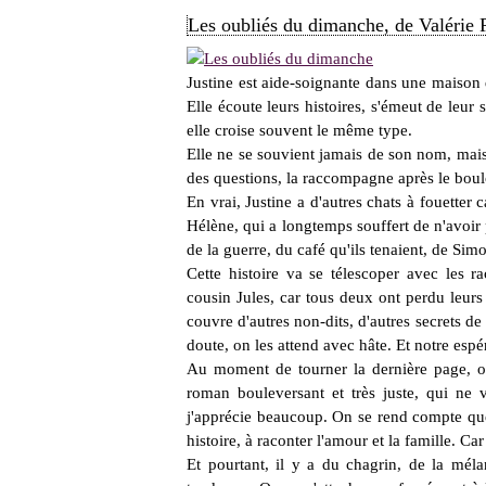
Les oubliés du dimanche, de Valérie 
Justine est aide-soignante dans une maison de
Elle écoute leurs histoires, s'émeut de leur 
elle croise souvent le même type.
Elle ne se souvient jamais de son nom, mais 
des questions, la raccompagne après le boulot
En vrai, Justine a d'autres chats à fouetter 
Hélène, qui a longtemps souffert de n'avoir 
de la guerre, du café qu'ils tenaient, de Simo
Cette histoire va se télescoper avec les r
cousin Jules, car tous deux ont perdu leurs
couvre d'autres non-dits, d'autres secrets de 
doute, on les attend avec hâte. Et notre es
Au moment de tourner la dernière page, on
roman bouleversant et très juste, qui ne v
j'apprécie beaucoup. On se rend compte que 
histoire, à raconter l'amour et la famille. Car
Et pourtant, il y a du chagrin, de la mélan