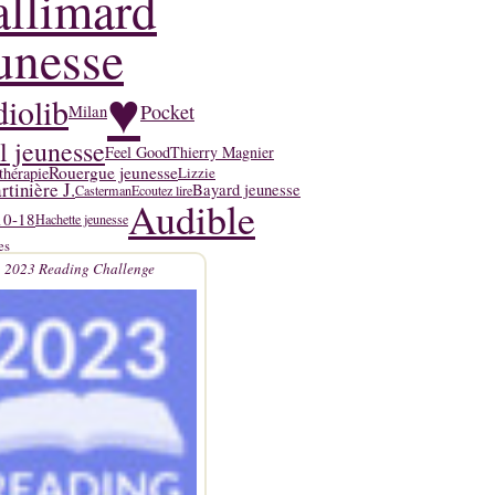
llimard
unesse
♥
iolib
Pocket
Milan
l jeunesse
Feel Good
Thierry Magnier
Rouergue jeunesse
thérapie
Lizzie
tinière J.
Bayard jeunesse
Casterman
Ecoutez lire
Audible
10-18
Hachette jeunesse
es
2023 Reading Challenge