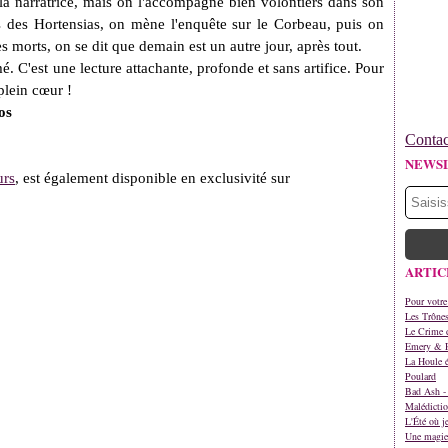
la narratrice, mais on l'accompagne bien volontiers dans son
es des Hortensias, on mène l'enquête sur le Corbeau, puis on
s morts, on se dit que demain est un autre jour, après tout.
. C'est une lecture attachante, profonde et sans artifice. Pour
plein cœur !
os
Contac
NEWS
urs
, est également disponible en
exclusivité sur
ARTIC
Pour votre
Les Trône
Le Crime d
Emery & 
La Houle é
Poulard
Bad Ash - 
Malédictio
L'Été où j
Une magie 