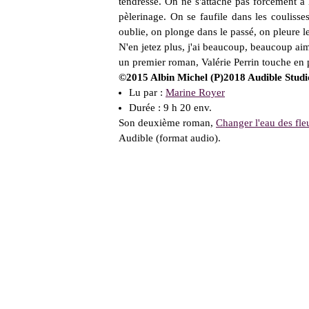
tendresse. On ne s'attache pas forcément à 
pèlerinage. On se faufile dans les couliss
oublie, on plonge dans le passé, on pleure le
N'en jetez plus, j'ai beaucoup, beaucoup aimé
un premier roman, Valérie Perrin touche en 
©2015 Albin Michel (P)2018 Audible Studi
Lu par :
Marine Royer
Durée : 9 h 20 env.
Son deuxième roman,
Changer l'eau des fle
Audible
(format audio).