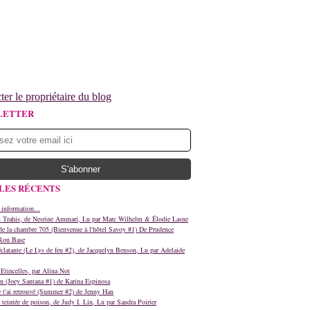
ter le propriétaire du blog
LETTER
LES RÉCENTS
 information...
s Trahis, de Nesrine Ammari, Lu par Marc Wilhelm & Élodie Lasne
e la chambre 705 (Bienvenue à l'hôtel Savoy #1) De Prudence
Ron Base
clatante (Le Lys de feu #2), de Jacquelyn Benson, Lu par Adelaide
Etincelles, par Alina Not
n (Joey Santana #1) de Karina Espinosa
e t'ai retrouvé (Summer #2) de Jenny Han
teintée de poison, de Judy I. Lin, Lu par Sandra Poirier