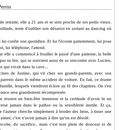
Perrin
 retraite, elle a 21 ans et se sent proche de ses petits vieux.
solitude, tente d'oublier son désarroi en sortant au dancing où
lui confie son quotidien. Et lui l'écoute patiemment, lui pose
, lui téléphone, l'attend.
car elle a commencé à fouiller le passé d'une patiente, la belle
pas su lire, qui se souvient aussi de sa rencontre avec Lucien,
n qui vivait dans la cave...
acines de Justine, qui vit chez ses grands-parents, avec son
 parents dans le même accident de voiture. En fait, ce drame
famille, lesquels viendront éclore au fil des chapitres. On s'en
pérance sera grandement récompensée.
 ressent un bien-être immense et la certitude d'avoir lu un
erse jamais dans le pathos ou la sensiblerie inutile. Et ça,
l'auteur cherche simplement à broder des liens, à tisser une
 aimer, c'est n'avoir jamais à dire qu'on est désolé.
colie, du sacrifice.. mais c'est tout plein de douceur et de