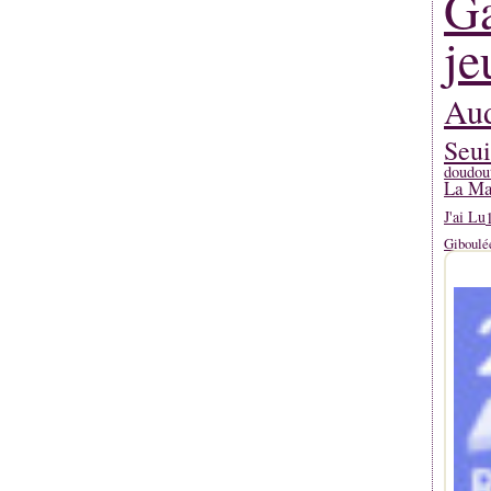
Ga
je
Aud
Seui
doudou
La Mar
J'ai Lu
Giboulé