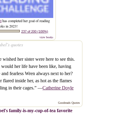
el
has completed her goal of reading
oks in 2023!
237 of 200 (100%)
view books
bel’s quotes
 wished her sister were here to see this.
would her life have been like, having
e and fearless Wren always next to her?
 flared inside her, as hot as the flames
ling in their cages.” —
Catherine Doyle
Goodreads Quotes
el's family-is-my-cup-of-tea favorite