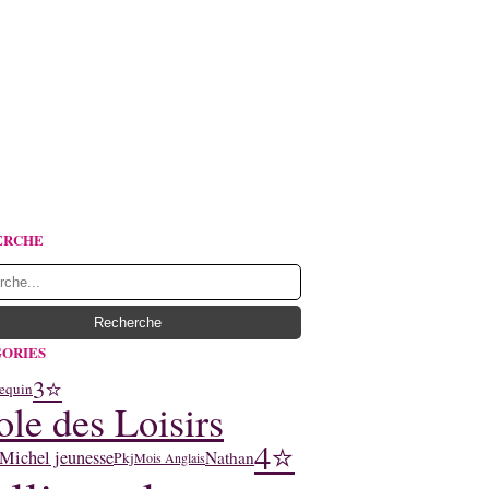
ERCHE
ORIES
3⭐
equin
ole des Loisirs
4⭐
Michel jeunesse
Nathan
Pkj
Mois Anglais