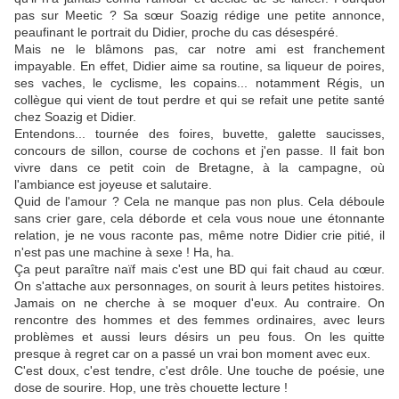
pas sur Meetic ? Sa sœur Soazig rédige une petite annonce,
peaufinant le portrait du Didier, proche du cas désespéré.
Mais ne le blâmons pas, car notre ami est franchement
impayable. En effet, Didier aime sa routine, sa liqueur de poires,
ses vaches, le cyclisme, les copains... notamment Régis, un
collègue qui vient de tout perdre et qui se refait une petite santé
chez Soazig et Didier.
Entendons... tournée des foires, buvette, galette saucisses,
concours de sillon, course de cochons et j'en passe. Il fait bon
vivre dans ce petit coin de Bretagne, à la campagne, où
l'ambiance est joyeuse et salutaire.
Quid de l'amour ? Cela ne manque pas non plus. Cela déboule
sans crier gare, cela déborde et cela vous noue une étonnante
relation, je ne vous raconte pas, même notre Didier crie pitié, il
n'est pas une machine à sexe ! Ha, ha.
Ça peut paraître naïf mais c'est une BD qui fait chaud au cœur.
On s'attache aux personnages, on sourit à leurs petites histoires.
Jamais on ne cherche à se moquer d'eux. Au contraire. On
rencontre des hommes et des femmes ordinaires, avec leurs
problèmes et aussi leurs désirs un peu fous. On les quitte
presque à regret car on a passé un vrai bon moment avec eux.
C'est doux, c'est tendre, c'est drôle. Une touche de poésie, une
dose de sourire. Hop, une très chouette lecture !