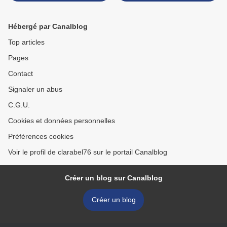
espagnoles - Le colibri
Nous avons rendez-vous -
chante et danse - La laine
La toute petite Olga - La
des moutons
Princesse au bois se
Hébergé par Canalblog
cachait >
Top articles
Pages
Contact
Signaler un abus
C.G.U.
Cookies et données personnelles
Préférences cookies
Voir le profil de clarabel76 sur le portail Canalblog
Créer un blog sur Canalblog
Créer un blog