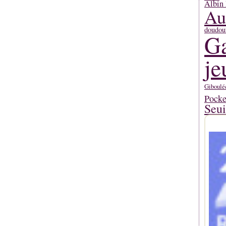
Albin 
Au
doudou
Ga
je
Giboulé
Pocke
Seui