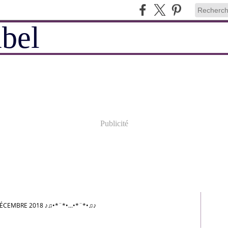
Publicité
ÉCEMBRE 2018 ♪♫•*¨*•...•*¨*•♫♪