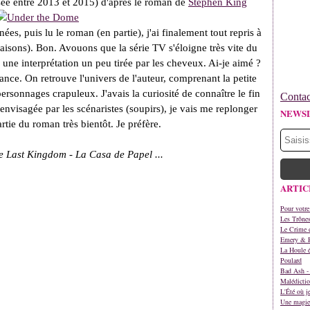
sée entre 2013 et 2015) d'après le roman de
Stephen King
ées, puis lu le roman (en partie), j'ai finalement tout repris à
aisons). Bon. Avouons que la série TV s'éloigne très vite du
ne interprétation un peu tirée par les cheveux. Ai-je aimé ?
nce. On retrouve l'univers de l'auteur, comprenant la petite
personnages crapuleux. J'avais la curiosité de connaître le fin
Contac
n envisagée par les scénaristes (soupirs), je vais me replonger
NEWS
tie du roman très bientôt. Je préfère.
 Last Kingdom - La Casa de Papel ...
ARTIC
Pour votre
Les Trône
Le Crime d
Emery & 
La Houle é
Poulard
Bad Ash - 
Malédictio
L'Été où j
Une magie 