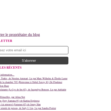
ter le propriétaire du blog
LETTER
LES RÉCENTS
 information...
s Trahis, de Nesrine Ammari, Lu par Marc Wilhelm & Élodie Lasne
e la chambre 705 (Bienvenue à l'hôtel Savoy #1) De Prudence
Ron Base
clatante (Le Lys de feu #2), de Jacquelyn Benson, Lu par Adelaide
Etincelles, par Alina Not
n (Joey Santana #1) de Karina Espinosa
e t'ai retrouvé (Summer #2) de Jenny Han
teintée de poison, de Judy I. Lin, Lu par Sandra Poirier