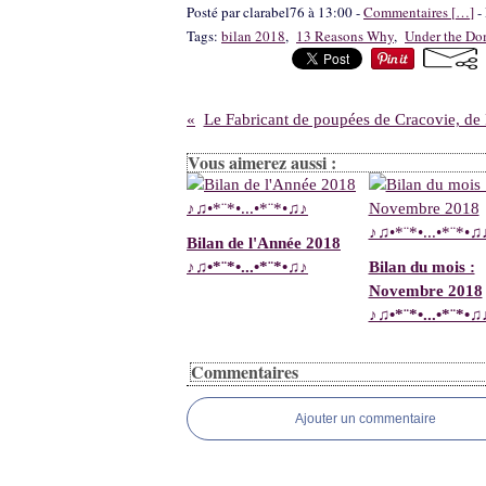
Posté par clarabel76 à 13:00 -
Commentaires [
…
]
- 
Tags:
bilan 2018
,
13 Reasons Why
,
Under the D
Le Fabricant de poupées de Cracovie, d
Vous aimerez aussi :
Bilan de l'Année 2018
♪♫•*¨*•...•*¨*•♫♪
Bilan du mois :
Novembre 2018
♪♫•*¨*•...•*¨*•♫
Commentaires
Ajouter un commentaire