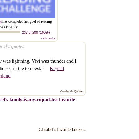
el
has completed her goal of reading
oks in 2023!
237 of 200 (100%)
view books
bel’s quotes
 was lightning, Vivi was thunder and I
he sea in the tempest.” —
Krystal
rland
Goodreads Quotes
el's family-is-my-cup-of-tea favorite
Clarabel's favorite books »