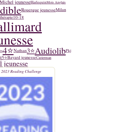
Michel jeunesse
Harlequin
Mois Anglais
dible
Rouergue jeunesse
Milan
10-18
thérapie
llimard
unesse
4⭐
Audiolib
3⭐
Nathan
Pkj
es
t
5⭐
Bayard jeunesse
Casterman
l jeunesse
2023 Reading Challenge