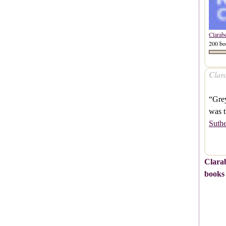
Clarab
200 bo
Clara
“Grey
was t
Suthe
Clarab
books