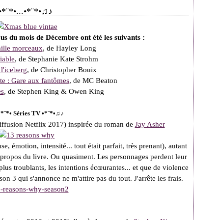
*¨*•...•*¨*•♫♪
s du mois de Décembre ont été les suivants :
ille morceaux
, de Hayley Long
iable
, de Stephanie Kate Strohm
l'iceberg
, de Christopher Bouix
te : Gare aux fantômes
, de MC Beaton
es
, de Stephen King & Owen King
*¨*• Séries TV •*¨*•♫♪
iffusion Netflix 2017) inspirée du roman de
Jay Asher
e, émotion, intensité... tout était parfait, très prenant), autant
 le propos du livre. Ou quasiment. Les personnages perdent leur
lus troublants, les intentions écœurantes... et que de violence
son 3 qui s'annonce ne m'attire pas du tout. J'arrête les frais.