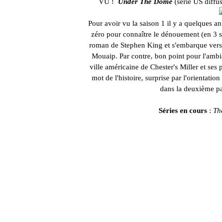
VU !
Under The Dome
(série US diffu
Pour avoir vu la saison 1 il y a quelques ann
zéro pour connaître le dénouement (en 3 s
roman de Stephen King et s'embarque vers u
Mouaip. Par contre, bon point pour l'ambia
ville américaine de Chester's Miller et ses 
mot de l'histoire, surprise par l'orientatio
dans la deuxième par
Séries en cours
:
The