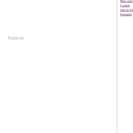
Mon cœur 
Coudert
Jean de Fl
Fernandel
Publicité