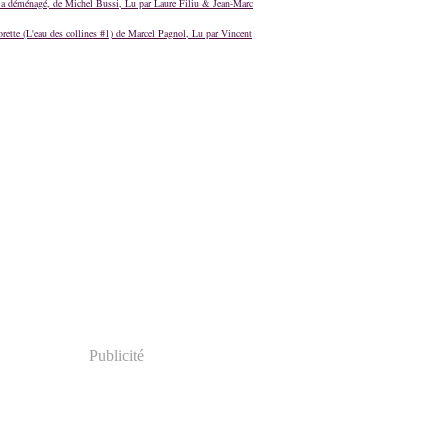
a déménagé, de Michel Bussi, Lu par Laure Filiu & Jean-Marc
orette (L'eau des collines #1) de Marcel Pagnol, Lu par Vincent
Publicité