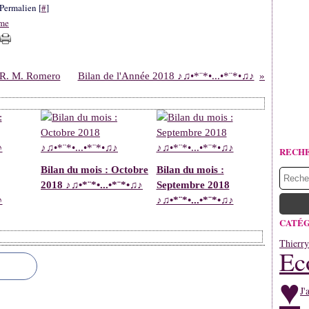
Permalien [
#
]
ome
e R. M. Romero
Bilan de l'Année 2018 ♪♫•*¨*•...•*¨*•♫♪
RECH
Bilan du mois : Octobre
Bilan du mois :
2018 ♪♫•*¨*•...•*¨*•♫♪
Septembre 2018
♪
♪♫•*¨*•...•*¨*•♫♪
CATÉG
Thierr
Ec
♥
J'