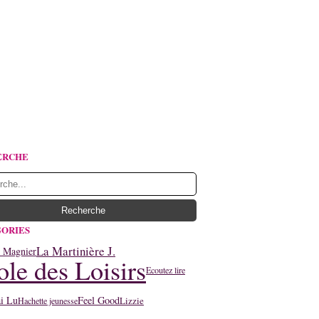
ERCHE
ORIES
La Martinière J.
y Magnier
ole des Loisirs
Ecoutez lire
ai Lu
Feel Good
Lizzie
Hachette jeunesse