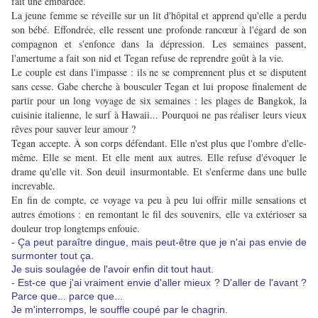
fait une embardée.
La jeune femme se réveille sur un lit d'hôpital et apprend qu'elle a perdu
son bébé. Effondrée, elle ressent une profonde rancœur à l'égard de son
compagnon et s'enfonce dans la dépression. Les semaines passent,
l'amertume a fait son nid et Tegan refuse de reprendre goût à la vie.
Le couple est dans l'impasse : ils ne se comprennent plus et se disputent
sans cesse. Gabe cherche à bousculer Tegan et lui propose finalement de
partir pour un long voyage de six semaines : les plages de Bangkok, la
cuisinie italienne, le surf à Hawaii... Pourquoi ne pas réaliser leurs vieux
rêves pour sauver leur amour ?
Tegan accepte. À son corps défendant. Elle n'est plus que l'ombre d'elle-
même. Elle se ment. Et elle ment aux autres. Elle refuse d'évoquer le
drame qu'elle vit. Son deuil insurmontable. Et s'enferme dans une bulle
increvable.
En fin de compte, ce voyage va peu à peu lui offrir mille sensations et
autres émotions : en remontant le fil des souvenirs, elle va extérioser sa
douleur trop longtemps enfouie.
- Ça peut paraître dingue, mais peut-être que je n'ai pas envie de
surmonter tout ça.
Je suis soulagée de l'avoir enfin dit tout haut.
- Est-ce que j'ai vraiment envie d'aller mieux ? D'aller de l'avant ?
Parce que... parce que...
Je m'interromps, le souffle coupé par le chagrin.