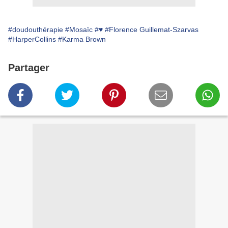
#doudouthérapie
#Mosaïc
#♥
#Florence Guillemat-Szarvas
#HarperCollins
#Karma Brown
Partager