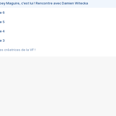
bey Maguire, c'est lui ! Rencontre avec Damien Witecka
e 6
e 5
e 4
e 3
s créatrices de la VF !
e 2
e 1
e Mektoub My Love arrive enfin ! Rencontre avec Shaïn Boumedine et Sal
i : après Toni en famille
elle réalise le bouleversant Dites lui que je l'aime
ais ! Rencontre autour de Vie privée de Rebecca Zlotowski
 de Marguerite, Grave... Rencontre avec Ella Rumpf