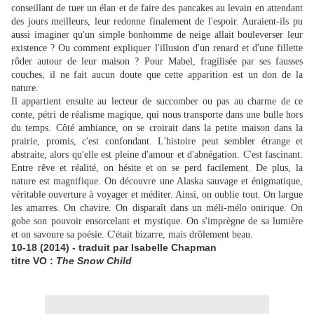
conseillant de tuer un élan et de faire des pancakes au levain en attendant
des jours meilleurs, leur redonne finalement de l'espoir. Auraient-ils pu
aussi imaginer qu'un simple bonhomme de neige allait bouleverser leur
existence ? Ou comment expliquer l'illusion d'un renard et d'une fillette
rôder autour de leur maison ? Pour Mabel, fragilisée par ses fausses
couches, il ne fait aucun doute que cette apparition est un don de la
nature.
Il appartient ensuite au lecteur de succomber ou pas au charme de ce
conte, pétri de réalisme magique, qui nous transporte dans une bulle hors
du temps. Côté ambiance, on se croirait dans la petite maison dans la
prairie, promis, c'est confondant. L'histoire peut sembler étrange et
abstraite, alors qu'elle est pleine d'amour et d'abnégation. C'est fascinant.
Entre rêve et réalité, on hésite et on se perd facilement. De plus, la
nature est magnifique. On découvre une Alaska sauvage et énigmatique,
véritable ouverture à voyager et méditer. Ainsi, on oublie tout. On largue
les amarres. On chavire. On disparaît dans un méli-mélo onirique. On
gobe son pouvoir ensorcelant et mystique. On s'imprègne de sa lumière
et on savoure sa poésie. C'était bizarre, mais drôlement beau.
10-18 (2014) - traduit par Isabelle Chapman
titre VO :
The Snow Child