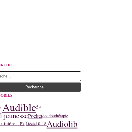
ERCHE
ORIES
Audible
5⭐
an
l jeunesse
Pocket
doudouthérapie
Audiolib
tinière J.
10-18
Pkj
Lizzie