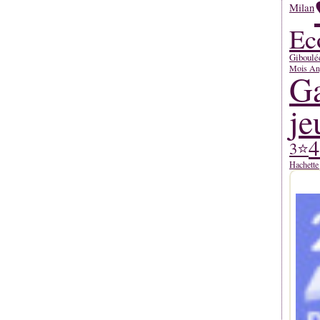
Milan
Ec
Giboulé
Mois An
Ga
je
3⭐
Hachette