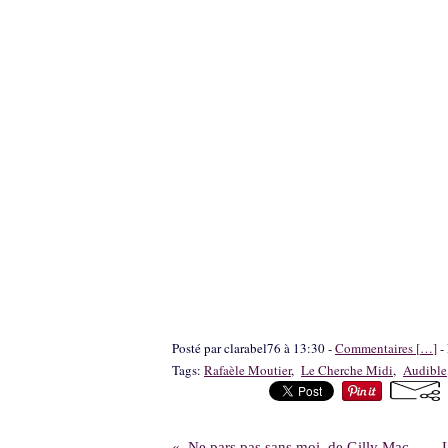
Posté par clarabel76 à 13:30 -
Commentaires [
…
]
- 
Tags:
Rafaèle Moutier
,
Le Cherche Midi
,
Audible
Ne pars pas sans moi, de Gilly Macmillan