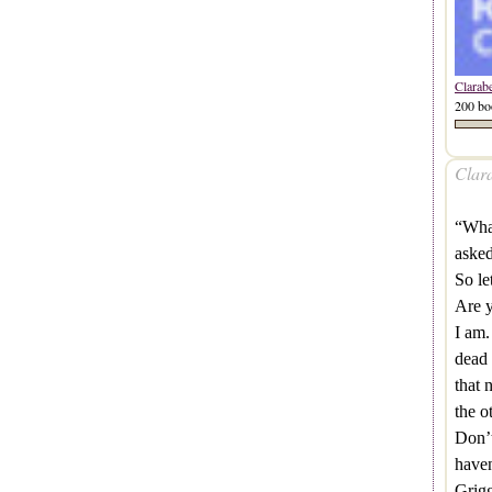
Clarab
200 bo
Clara
“What
asked
So le
Are y
I am.
dead 
that 
the 
Don’t
haven
Grigg