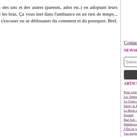
u des uns et des autres (parents, ados etc.) en adoptant leurs
sur les bras. Ça vous met dans l'ambiance en un rien de temps...
re s'excuser ou se dédouaner du comment et du pourquoi. Bref.
Contac
NEWS
ARTIC
Pour votre
Les Trône
Le Crime d
Emery & 
La Houle é
Poulard
Bad Ash - 
Malédictio
L'Été où j
Une magie 