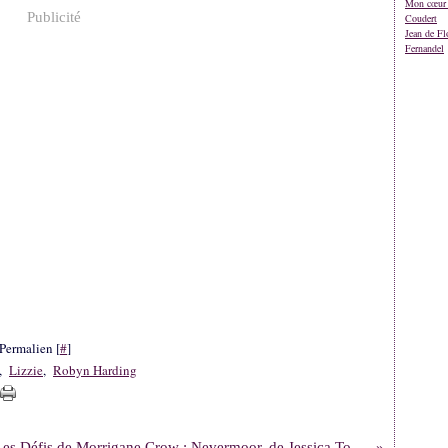
Mon cœur 
Publicité
Coudert
Jean de Fl
Fernandel
Permalien [
#
]
,
Lizzie
,
Robyn Harding
Les Défis de Morrigane Crow : Nevermoor, de Jessica Townsend