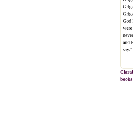
Grigg
Grig
God 
were 
never
and P
say.
Clarab
books