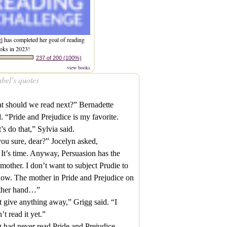
el
has completed her goal of reading
oks in 2023!
237 of 200 (100%)
view books
bel’s quotes
 should we read next?” Bernadette
. “Pride and Prejudice is my favorite.
t’s do that,” Sylvia said.
ou sure, dear?” Jocelyn asked,
 It’s time. Anyway, Persuasion has the
mother. I don’t want to subject Prudie to
now. The mother in Pride and Prejudice on
other hand…”
 give anything away,” Grigg said. “I
’t read it yet.”
 had never read Pride and Prejudice.