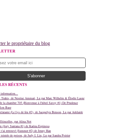
ter le propriétaire du blog
LETTER
LES RÉCENTS
 information...
s Trahis, de Nesrine Ammari, Lu par Marc Wilhelm & Élodie Lasne
e la chambre 705 (Bienvenue à l'hôtel Savoy #1) De Prudence
Ron Base
clatante (Le Lys de feu #2), de Jacquelyn Benson, Lu par Adelaide
Etincelles, par Alina Not
n (Joey Santana #1) de Karina Espinosa
e t'ai retrouvé (Summer #2) de Jenny Han
teintée de poison, de Judy I. Lin, Lu par Sandra Poirier