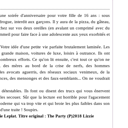
ne soirée d'anniversaire pour votre fille de 16 ans : sous
 drogue, interdit aux garçons. Il y aura de la pizza, du gâteau,
chez sur vos deux oreilles (en avalant un comprimé avec du
sommeil pour faire face à une adolescente aux yeux exorbités et
. Votre idée d'une petite vie parfaite brutalement laminée. Les
grande maison, voitures de luxe, loisirs à outrance. Ils ont
nombreux efforts. Ce qu'on lit ensuite, c'est tout ce qu'on ne
ts, des mères au bord de la crise de nerfs, des hommes
 des avocats aguerris, des réseaux sociaux venimeux, de la
ences, des mensonges et des faux-semblants... On ne voudrait
détestables. Ils font ou disent des trucs qui vous énervent
es secouer. Sûr que la lecture est horrible pour l'agacement
moderne qui va trop vite et qui broie les plus faibles dans son
 d'une traite ! Soupirs.
 Leplat. Titre original : The Party (P)2018 Lizzie