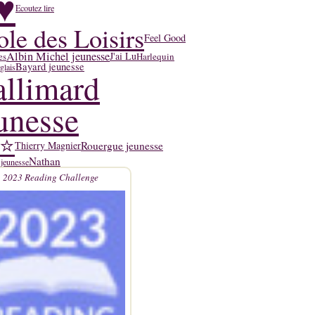
♥
Ecoutez lire
ole des Loisirs
Feel Good
Albin Michel jeunesse
J'ai Lu
Harlequin
es
Bayard jeunesse
glais
llimard
unesse
4⭐
Rouergue jeunesse
Thierry Magnier
Nathan
 jeunesse
2023 Reading Challenge