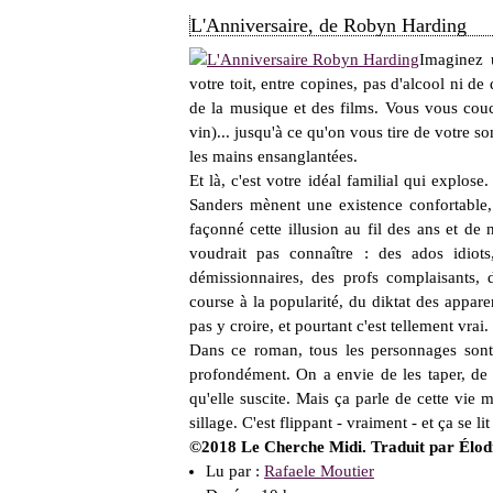
L'Anniversaire, de Robyn Harding
Imaginez u
votre toit, entre copines, pas d'alcool ni de
de la musique et des films. Vous vous cou
vin)... jusqu'à ce qu'on vous tire de votre 
les mains ensanglantées.
Et là, c'est votre idéal familial qui explose
Sanders mènent une existence confortable, 
façonné cette illusion au fil des ans et de 
voudrait pas connaître : des ados idio
démissionnaires, des profs complaisants,
course à la popularité, du diktat des appar
pas y croire, et pourtant c'est tellement vrai.
Dans ce roman, tous les personnages sont 
profondément. On a envie de les taper, de l
qu'elle suscite. Mais ça parle de cette vie 
sillage. C'est flippant - vraiment - et ça se lit
©2018 Le Cherche Midi. Traduit par Élodie
Lu par :
Rafaele Moutier