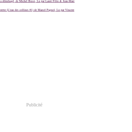
a déménagé, de Michel Bussi, Lu par Laure Filiu & Jean-Marc
orette (L'eau des collines #1) de Marcel Pagnol, Lu par Vincent
Publicité