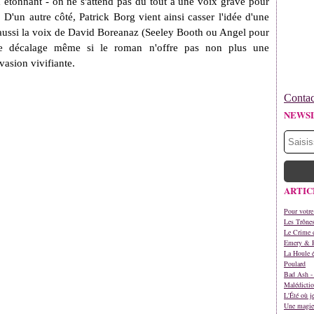
 étonnant - on ne s'attend pas du tout à une voix grave pour
 D'un autre côté, Patrick Borg vient ainsi casser l'idée d'une
st aussi la voix de David Boreanaz (Seeley Booth ou Angel pour
é ce décalage même si le roman n'offre pas non plus une
vasion vivifiante.
Contac
NEWS
ARTIC
Pour votre
Les Trône
Le Crime d
Emery & 
La Houle é
Poulard
Bad Ash - 
Malédictio
L'Été où j
Une magie 