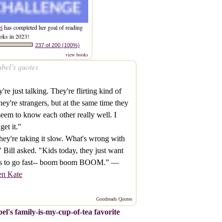
el
has completed her goal of reading
oks in 2023!
237 of 200 (100%)
view books
bel’s quotes
're just talking. They're flirting kind of
they're strangers, but at the same time they
seem to know each other really well. I
get it."
hey're taking it slow. What's wrong with
" Bill asked. "Kids today, they just want
gs to go fast-- boom boom BOOM.” —
en Kate
Goodreads Quotes
el's family-is-my-cup-of-tea favorite