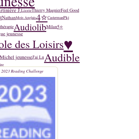
unesse
tinière J.
Thierry Magnier
Feel Good
Lizzie
4⭐
t
Nathan
Pkj
Mois Anglais
Casterman
Audiolib
5⭐
thérapie
Milan
ue jeunesse
♥
ole des Loisirs
Audible
Michel jeunesse
J'ai Lu
ire
2023 Reading Challenge