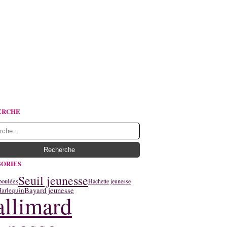
ERCHE
ORIES
Seuil jeunesse
boulées
Hachette jeunesse
Bayard jeunesse
arlequin
llimard