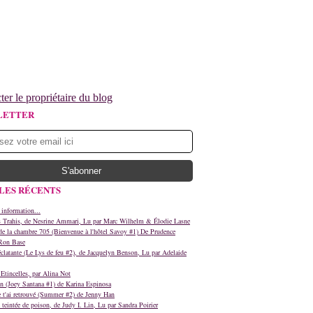
ter le propriétaire du blog
LETTER
LES RÉCENTS
 information...
s Trahis, de Nesrine Ammari, Lu par Marc Wilhelm & Élodie Lasne
e la chambre 705 (Bienvenue à l'hôtel Savoy #1) De Prudence
Ron Base
clatante (Le Lys de feu #2), de Jacquelyn Benson, Lu par Adelaide
Etincelles, par Alina Not
n (Joey Santana #1) de Karina Espinosa
e t'ai retrouvé (Summer #2) de Jenny Han
teintée de poison, de Judy I. Lin, Lu par Sandra Poirier