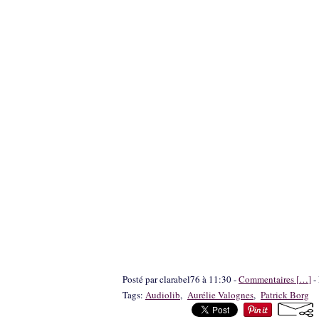
Posté par clarabel76 à 11:30 -
Commentaires [
…
]
- 
Tags:
Audiolib
,
Aurélie Valognes
,
Patrick Borg