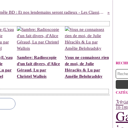
Pêle-mêle BD : Et nos lendemains seront radieux - Les Classiques de Patrique (Chroniques décalées de la littérature)
 (L'eau
Sambre: Radioscopie
Vous ne connaissez rien
RECH
de
d'un fait divers, d'Alice
de moi, de Julie
Lu par
Géraud, Lu par
Héraclès & Lu par
el
Christel Wallois
Amélie Belohradsky
CATÉG
3⭐
Gi
10-18
H
Ga