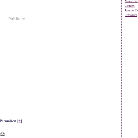
Mon cœur 
Coudert
Jean de Fl
Fernandel
Publicité
Permalien [
#
]