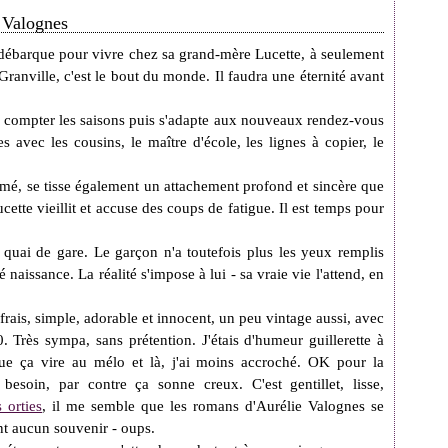
e Valognes
débarque pour vivre chez sa grand-mère Lucette, à seulement
 Granville, c'est le bout du monde. Il faudra une éternité avant
 compter les saisons puis s'adapte aux nouveaux rendez-vous
es avec les cousins, le maître d'école, les lignes à copier, le
mé, se tisse également un attachement profond et sincère que
cette vieillit et accuse des coups de fatigue. Il est temps pour
quai de gare. Le garçon n'a toutefois plus les yeux remplis
naissance. La réalité s'impose à lui - sa vraie vie l'attend, en
frais, simple, adorable et innocent, un peu vintage aussi, avec
 Très sympa, sans prétention. J'étais d'humeur guillerette à
que ça vire au mélo et là, j'ai moins accroché.
OK p
our la
besoin, par contre ça sonne creux. C'est gentillet, lisse,
 orties
, il me semble que les romans d'Aurélie Valognes se
nt aucun souvenir - oups.