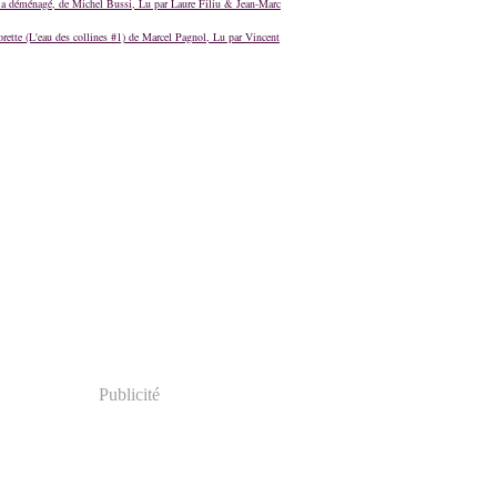
a déménagé, de Michel Bussi, Lu par Laure Filiu & Jean-Marc
orette (L'eau des collines #1) de Marcel Pagnol, Lu par Vincent
Publicité