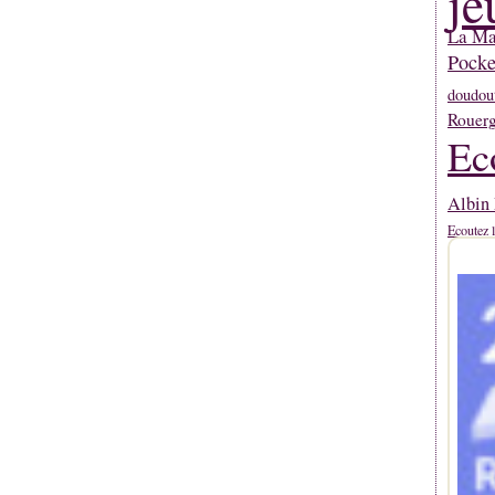
je
La Mar
Pocke
doudou
Rouerg
Ec
Albin 
Ecoutez l