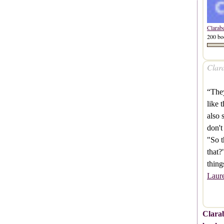
Clarab
200 bo
Clara
“They
like 
also 
don't 
"So t
that?
thin
Laur
Clarab