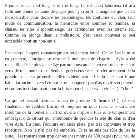
Premier souci, c'est long. Très très long. Le début est laborieux (il m'a
fallu une bonne centaine de pages pour y croire). J'imaginais que c'était
indispensable pour décrire les personnages, les coutumes du clan, leur
mode de communication, la hiérarchie entre hommes et femmes, la
chasse, les rites d'apprentissage, les cérémonies avec les totems etc.
Comme on plonge dans la préhistoire, c'est assez nouveau et peu
accessible pour un non-initié.
Par contre, l'aspect romanesque est totalement loupé. On enlève la mise
en contexte, l'intrigue se résume à une peau de chagrin : Ayla a été
recueillie dès le plus jeune âge par un nouveau clan en exil mais reste aux
yeux de tous une intruse. Seuls la guérisseuse et le sorcier acceptent de la
prendre sous leur protection. Bien évidemment le fils du chef nourrit une
haine farouche envers l'enfant et ne manquera pas d'assouvir son pouvoir
et son instinct dominant pour la briser (en clair, il va la violer !). *choc*
Ce qui est lassant dans ce roman de presque 19 heures (!!), ce sont
finalement les redites. Encore et toujours on nous rabâche le caractère
insoumis de la nouvelle, l'effroi qu'elle inspire à tous et le tempérament
ombrageux de Broud qui ambitionne de prendre la tête du clan et d'en
virer Ayla. En plus, l'écriture est assez plate, pas très captivante et trop
répétitive. Non je n'ai pas été emballée. Et je ne suis pas sûre de lire la
suite... les romans sont trop denses (pas moins de 600 pages) pour peu de