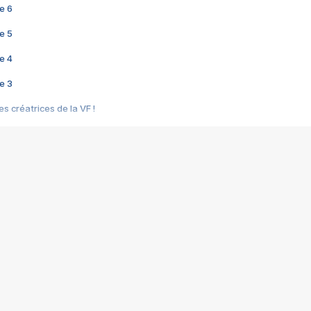
e 6
e 5
e 4
e 3
s créatrices de la VF !
e 2
e 1
e Mektoub My Love arrive enfin ! Rencontre avec Shaïn Boumedine et Sal
i : après Toni en famille
elle réalise le bouleversant Dites lui que je l'aime
ais ! Rencontre autour de Vie privée de Rebecca Zlotowski
 de Marguerite, Grave... Rencontre avec Ella Rumpf
 Les Rêveurs, un film intime sur la santé mentale