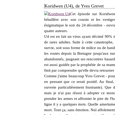
Koridwen (U4), de Yves Grevet
Cet épisode sur Koridwen
bétaillère avec son cousin et les vestig
énigmatique le soir du 24 décembre - ouvrai
quatre auteurs.
U4 est en fait un virus ayant décimé 90% d
de rares adultes. Suite à cette catastrophe,
survie, soit sous forme de milice ou de band
les routes depuis la Bretagne jusqu'aux ru
abandonnés, jaugeant ses rencontres hasarde
est aussi guidée par la prophétie de sa mam
finit par comprendre qu'elle devra retourner
Comme j'aime beaucoup Yves Grevet - pour 
en pensant que ce serait positif. Au final,
ouverte particulièrement frustrante). Que dir
mais je n'ai pas réussi à adopter ce mon
prendre les armes et affronter le pire de l'
ligne il y a quelques mois. Quelle amertume.
mort. Tout ça, sans émotion. Nul affoleme