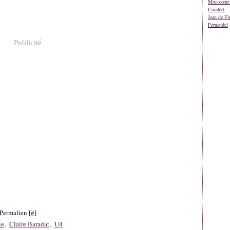
Mon cœur 
Coudert
Jean de Fl
Fernandel
Publicité
Permalien [
#
]
ie
,
Claire Baradat
,
U4