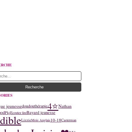
ERCHE
ORIES
4⭐
ue jeunesse
Nathan
doudouthérapie
ood
Bayard jeunesse
Pkj
Ecoutez lire
dible
10-18
Lizzie
Mois Anglais
Casterman