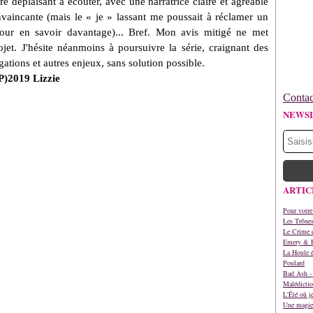
re déplaisant à écouter, avec une narratrice claire et agréable
nvaincante (mais le « je » lassant me poussait à réclamer un
our en savoir davantage)... Bref. Mon avis mitigé ne met
et. J'hésite néanmoins à poursuivre la série, craignant des
ations et autres enjeux, sans solution possible.
P)2019 Lizzie
Contac
NEWS
ARTIC
Pour votre
Les Trône
Le Crime d
Emery & 
La Houle é
Poulard
Bad Ash - 
Malédictio
L'Été où j
Une magie 