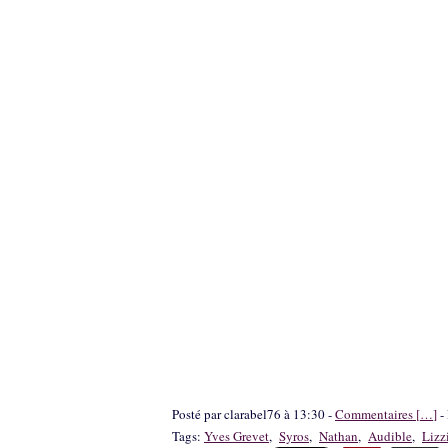
Posté par clarabel76 à 13:30 -
Commentaires [
…
]
- 
Tags:
Yves Grevet
,
Syros
,
Nathan
,
Audible
,
Lizz