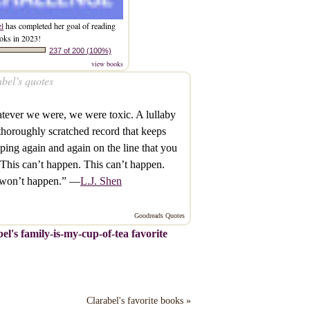
el
has completed her goal of reading
oks in 2023!
237 of 200 (100%)
view books
bel’s quotes
ever we were, we were toxic. A lullaby
thoroughly scratched record that keeps
ping again and again on the line that you
 This can’t happen. This can’t happen.
 won’t happen.” —
L.J. Shen
Goodreads Quotes
el's family-is-my-cup-of-tea favorite
Clarabel's favorite books »