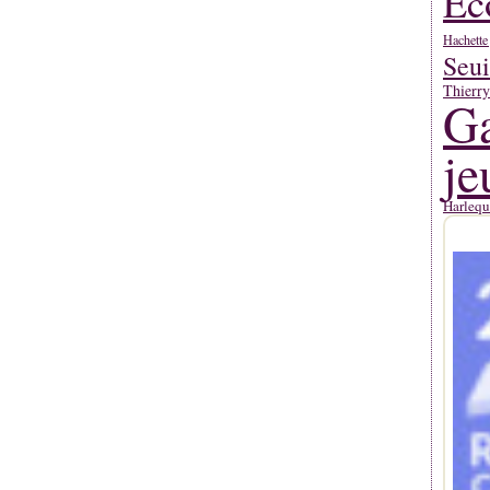
Ec
Hachette
Seui
Thierr
Ga
je
Harlequ