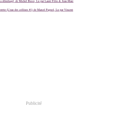
a déménagé, de Michel Bussi, Lu par Laure Filiu & Jean-Marc
orette (L'eau des collines #1) de Marcel Pagnol, Lu par Vincent
Publicité