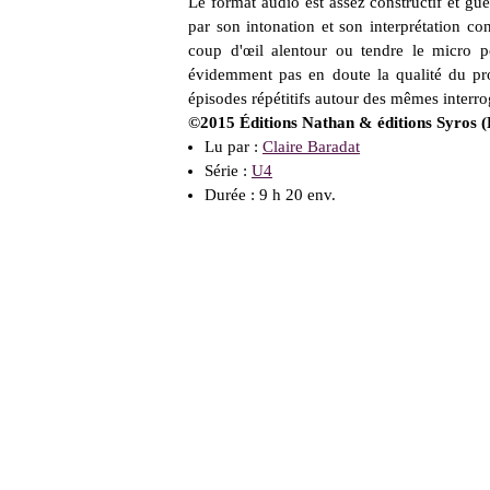
Le format audio est assez constructif et guè
par son intonation et son interprétation co
coup d'œil alentour ou tendre le micro p
évidemment pas en doute la qualité du proj
épisodes répétitifs autour des mêmes interrog
©2015 Éditions Nathan & éditions Syros (
Lu par :
Claire Baradat
Série :
U4
Durée : 9 h 20 env.