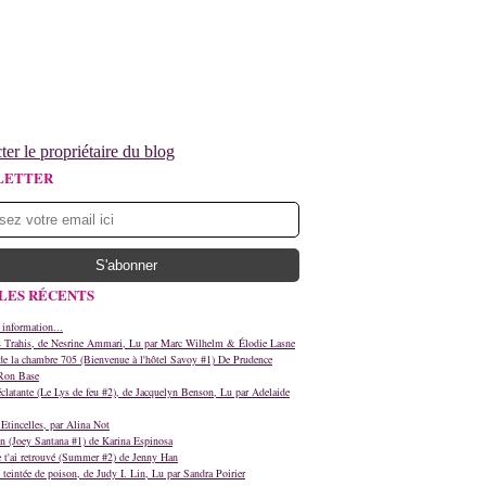
ter le propriétaire du blog
LETTER
LES RÉCENTS
 information...
s Trahis, de Nesrine Ammari, Lu par Marc Wilhelm & Élodie Lasne
e la chambre 705 (Bienvenue à l'hôtel Savoy #1) De Prudence
Ron Base
clatante (Le Lys de feu #2), de Jacquelyn Benson, Lu par Adelaide
Etincelles, par Alina Not
n (Joey Santana #1) de Karina Espinosa
e t'ai retrouvé (Summer #2) de Jenny Han
teintée de poison, de Judy I. Lin, Lu par Sandra Poirier