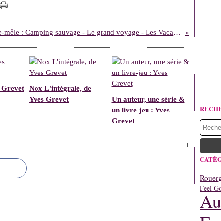
Pêle-mêle : Camping sauvage - Le grand voyage - Les Vacances, maman et moi - Les Pieds dans l'eau - Le monde entier est nul
 Grevet
Nox L'intégrale, de
Yves Grevet
Un auteur, une série &
RECH
un livre-jeu : Yves
Grevet
CATÉG
Rouerg
Feel G
Au