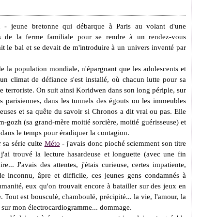
 - jeune bretonne qui débarque à Paris au volant d'une
es de la ferme familiale pour se rendre à un rendez-vous
t le bal et se devait de m'introduire à un univers inventé par
e la population mondiale, n'épargnant que les adolescents et
 un climat de défiance s'est installé, où chacun lutte pour sa
e terroriste. On suit ainsi Koridwen dans son long périple, sur
es parisiennes, dans les tunnels des égouts ou les immeubles
uses et sa quête du savoir si Chronos a dit vrai ou pas. Elle
m-gozh (sa grand-mère moitié sorcière, moitié guérisseuse) et
 dans le temps pour éradiquer la contagion.
sa série culte
Méto
- j'avais donc pioché sciemment son titre
 j'ai trouvé la lecture hasardeuse et longuette (avec une fin
e... J'avais des attentes, j'étais curieuse, certes impatiente,
de inconnu, âpre et difficile, ces jeunes gens condamnés à
humanité, eux qu'on trouvait encore à batailler sur des jeux en
 Tout est bousculé, chamboulé, précipité... la vie, l'amour, la
nt sur mon électrocardiogramme... dommage.