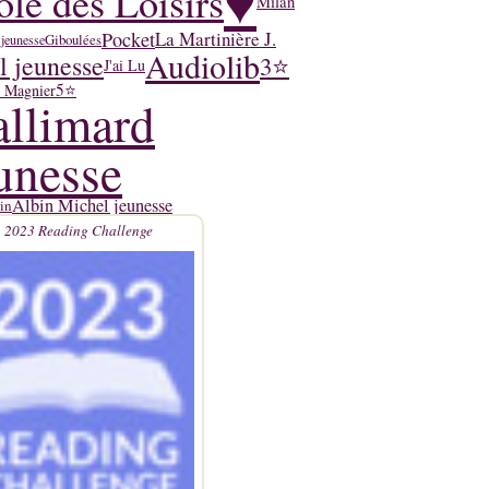
♥
ole des Loisirs
Milan
Pocket
La Martinière J.
Giboulées
 jeunesse
Audiolib
l jeunesse
3⭐
J'ai Lu
5⭐
y Magnier
llimard
unesse
Albin Michel jeunesse
in
2023 Reading Challenge