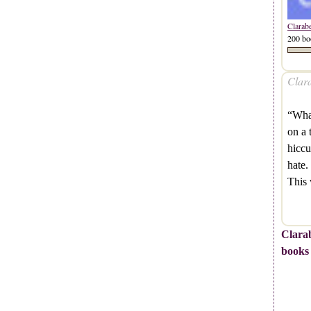
Clarab
200 bo
Clara
“What
on a 
hiccu
hate.
This
Clarab
books