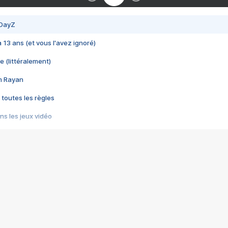
 DayZ
 a 13 ans (et vous l'avez ignoré)
e (littéralement)
im Rayan
 toutes les règles
s les jeux vidéo
us choquant de Rockstar ? - Le scandale BULLY
e plus moche de Steam
du RÊVE tourne au CAUCHEMAR
pendant 8 heures
it… à tort
umiliés par un jeu vidéo