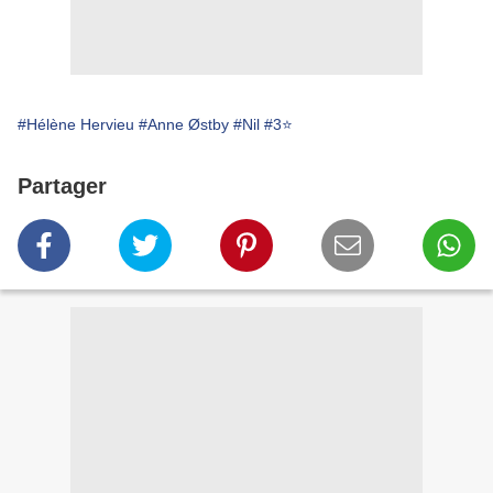
#Hélène Hervieu
#Anne Østby
#Nil
#3⭐
Partager