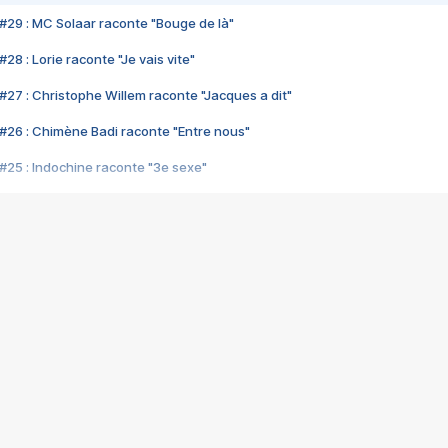
#29 : MC Solaar raconte "Bouge de là"
28 : Lorie raconte "Je vais vite"
#27 : Christophe Willem raconte "Jacques a dit"
#26 : Chimène Badi raconte "Entre nous"
#25 : Indochine raconte "3e sexe"
#24 : Zaho raconte "C'est chelou"
#23 : Patrick Bruel raconte "Au café des délices"
#22 : Kyo raconte "Le chemin"
#21 : Nolwenn Leroy raconte "Cassé"
#20 : Patrick Hernandez raconte "Born to be alive"
#19 : Lorie raconte "Près de moi"
#18 : Michael Jones raconte "A nos actes manqués" (avec Jean-Jacque