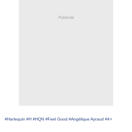
Publicité
#Harlequin
#H
#HQN
#Feel Good
#Angélique Ayraud
#4⭐