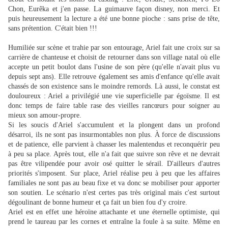
Chon, Eurêka et j'en passe. La guimauve façon disney, non merci. Et
puis heureusement la lecture a été une bonne pioche : sans prise de tête,
sans prétention. C'était bien !!!
Humiliée sur scène et trahie par son entourage, Ariel fait une croix sur sa
carrière de chanteuse et choisit de retourner dans son village natal où elle
accepte un petit boulot dans l'usine de son père (qu'elle n'avait plus vu
depuis sept ans). Elle retrouve également ses amis d'enfance qu'elle avait
chassés de son existence sans le moindre remords. Là aussi, le constat est
douloureux : Ariel a privilégié une vie superficielle par égoïsme. Il est
donc temps de faire table rase des vieilles rancœurs pour soigner au
mieux son amour-propre.
Si les soucis d'Ariel s'accumulent et la plongent dans un profond
désarroi, ils ne sont pas insurmontables non plus. À force de discussions
et de patience, elle parvient à chasser les malentendus et reconquérir peu
à peu sa place. Après tout, elle n'a fait que suivre son rêve et ne devrait
pas être vilipendée pour avoir osé quitter le sérail. D'ailleurs
d'autres
priorités s'imposent. Sur place, Ariel réalise peu à peu que les affaires
familiales ne sont pas au beau fixe et va donc se mobiliser pour apporter
son soutien. Le scénario n'est certes pas très original mais c'est surtout
dégoulinant de bonne humeur et ça fait un bien fou d'y croire.
Ariel est en effet une héroïne attachante et une éternelle optimiste, qui
prend le taureau par les cornes et entraîne la foule à sa suite. Même en