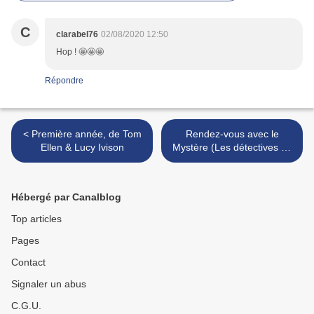
C
clarabel76
02/08/2020 12:50
Hop ! 🤩🤩🤩
Répondre
< Première année, de Tom
Rendez-vous avec le
Ellen & Lucy Ivison
Mystère (Les détectives du
Yorkshire #3), par Julia
Chapman >
Hébergé par Canalblog
Top articles
Pages
Contact
Signaler un abus
C.G.U.