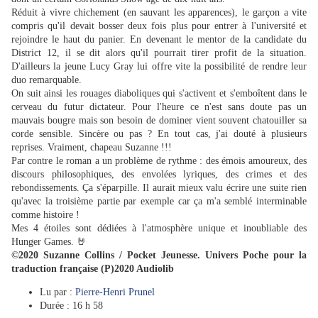
Réduit à vivre chichement (en sauvant les apparences), le garçon a vite
compris qu'il devait bosser deux fois plus pour entrer à l'université et
rejoindre le haut du panier. En devenant le mentor de la candidate du
District 12, il se dit alors qu'il pourrait tirer profit de la situation.
D'ailleurs la jeune Lucy Gray lui offre vite la possibilité de rendre leur
duo remarquable.
On suit ainsi les rouages diaboliques qui s'activent et s'emboîtent dans le
cerveau du futur dictateur. Pour l'heure ce n'est sans doute pas un
mauvais bougre mais son besoin de dominer vient souvent chatouiller sa
corde sensible. Sincère ou pas ? En tout cas, j'ai douté à plusieurs
reprises. Vraiment, chapeau Suzanne !!!
Par contre le roman a un problème de rythme : des émois amoureux, des
discours philosophiques, des envolées lyriques, des crimes et des
rebondissements. Ça s'éparpille. Il aurait mieux valu écrire une suite rien
qu'avec la troisième partie par exemple car ça m'a semblé interminable
comme histoire !
Mes 4 étoiles sont dédiées à l'atmosphère unique et inoubliable des
Hunger Games. 🤘
©2020 Suzanne Collins / Pocket Jeunesse. Univers Poche pour la
traduction française (P)2020 Audiolib
Lu par :
Pierre-Henri Prunel
Durée : 16 h 58