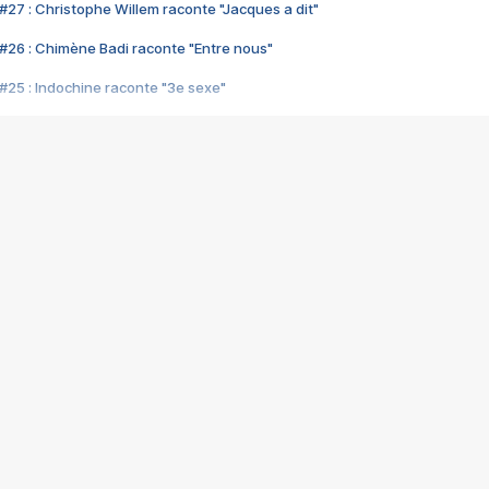
#27 : Christophe Willem raconte "Jacques a dit"
#26 : Chimène Badi raconte "Entre nous"
#25 : Indochine raconte "3e sexe"
#24 : Zaho raconte "C'est chelou"
#23 : Patrick Bruel raconte "Au café des délices"
#22 : Kyo raconte "Le chemin"
#21 : Nolwenn Leroy raconte "Cassé"
#20 : Patrick Hernandez raconte "Born to be alive"
#19 : Lorie raconte "Près de moi"
#18 : Michael Jones raconte "A nos actes manqués" (avec Jean-Jacque
#17 : Khaled raconte "Aïcha"
#16 : Corneille raconte "Parce qu'on vient de loin"
#15 : Indochine raconte "L'aventurier"