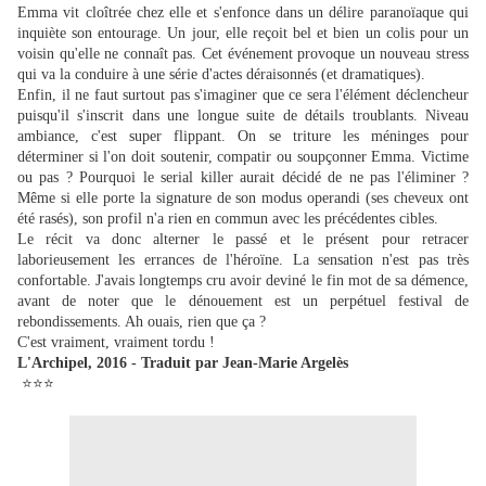
Emma vit cloîtrée chez elle et s'enfonce dans un délire paranoïaque qui
inquiète son entourage. Un jour, elle reçoit bel et bien un colis pour un
voisin qu'elle ne connaît pas. Cet événement provoque un nouveau stress
qui va la conduire à une série d'actes déraisonnés (et dramatiques).
Enfin, il ne faut surtout pas s'imaginer que ce sera l'élément déclencheur
puisqu'il s'inscrit dans une longue suite de détails troublants. Niveau
ambiance, c'est super flippant. On se triture les méninges pour
déterminer si l'on doit soutenir, compatir ou soupçonner Emma. Victime
ou pas ? Pourquoi le serial killer aurait décidé de ne pas l'éliminer ?
Même si elle porte la signature de son modus operandi (ses cheveux ont
été rasés), son profil n'a rien en commun avec les précédentes cibles.
Le récit va donc alterner le passé et le présent pour retracer
laborieusement les errances de l'héroïne. La sensation n'est pas très
confortable. J'avais longtemps cru avoir deviné le fin mot de sa démence,
avant de noter que le dénouement est un perpétuel festival de
rebondissements. Ah ouais, rien que ça ?
C'est vraiment, vraiment tordu !
L'Archipel, 2016 - Traduit par Jean-Marie Argelès
⭐⭐⭐