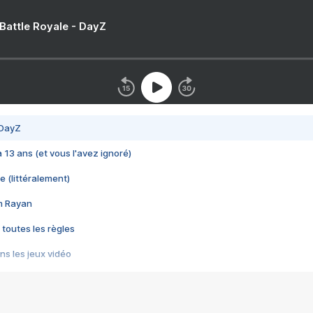
 Battle Royale - DayZ
 DayZ
 a 13 ans (et vous l'avez ignoré)
e (littéralement)
im Rayan
 toutes les règles
s les jeux vidéo
us choquant de Rockstar ? - Le scandale BULLY
e plus moche de Steam