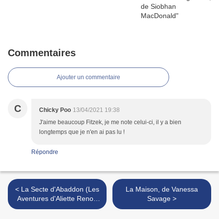
Commentaires
Ajouter un commentaire
C
Chicky Poo
13/04/2021 19:38
J'aime beaucoup Fitzek, je me note celui-ci, il y a bien
longtemps que je n'en ai pas lu !
Répondre
< La Secte d'Abaddon (Les
La Maison, de Vanessa
Aventures d'Aliette Renoir
Savage >
#1), de Cécilia Correia