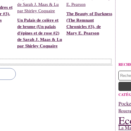
dres et
r #3),
The Beauty of Darkness
s
Un Palais de colère et
(The Remnant
de brume (Un palais
Chronicles #3), de
d'épines et de rose #2)
Mary E. Pearson
de Sarah J. Maas & Lu
par Shirley Coquaire
RECH
CATÉG
Pocke
Rouerg
Ec
La Mar