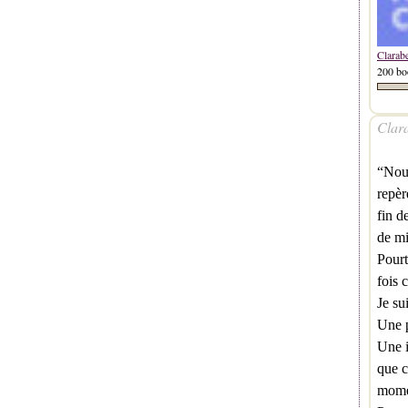
Clarab
200 bo
Clara
“Nous
repèr
fin d
de mi
Pourt
fois 
Je su
Une p
Une i
que c
mome