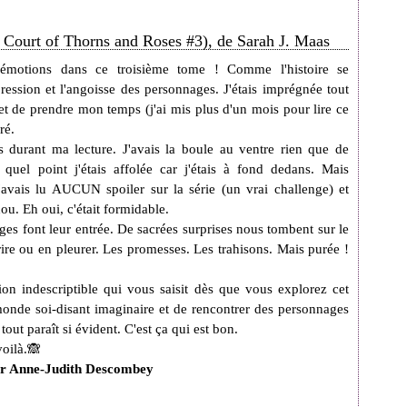
 Court of Thorns and Roses #3), de Sarah J. Maas
émotions dans ce troisième tome ! Comme l'histoire se
pression et l'angoisse des personnages. J'étais imprégnée tout
 et de prendre mon temps (j'ai mis plus d'un mois pour lire ce
ré.
s durant ma lecture. J'avais la boule au ventre rien que de
uel point j'étais affolée car j'étais à fond dedans. Mais
avais lu AUCUN spoiler sur la série (un vrai challenge) et
u. Eh oui, c'était formidable.
s font leur entrée. De sacrées surprises nous tombent sur le
n rire ou en pleurer. Les promesses. Les trahisons. Mais purée !
ion indescriptible qui vous saisit dès que vous explorez cet
monde soi-disant imaginaire et de rencontrer des personnages
out paraît si évident. C'est ça qui est bon.
voilà.🙈
 par Anne-Judith Descombey