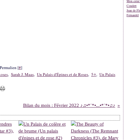
Mon cœur 
Coudert
Jean de Fl
Fernandel
Permalien [
#
]
Roses
,
Sarah J. Maas
,
Un Palais d'Épines et de Roses
,
5⭐
,
Un Palais
Bilan du mois : Février 2022 ♪♫•*¨*•...•*¨*•♫♪