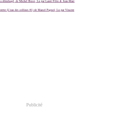
a déménagé, de Michel Bussi, Lu par Laure Filiu & Jean-Marc
orette (L'eau des collines #1) de Marcel Pagnol, Lu par Vincent
Publicité