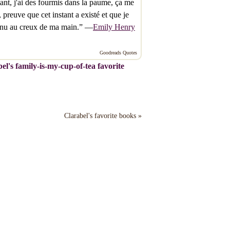
ant, j'ai des fourmis dans la paume, ça me
, preuve que cet instant a existé et que je
tenu au creux de ma main.” —
Emily Henry
Goodreads Quotes
el's family-is-my-cup-of-tea favorite
Clarabel's favorite books »