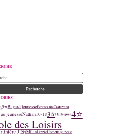
ERCHE
ORIES
t
5⭐
Bayard jeunesse
Ecoutez lire
Casterman
4⭐
3⭐
ue jeunesse
Nathan
10-18
Harlequin
ole des Loisirs
tinière J.
Milan
Pkj
Lizzie
Hachette jeunesse