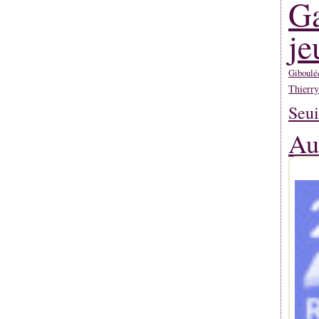
Ga
je
Giboulé
Thierr
Seui
Au