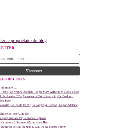
ter le propriétaire du blog
LETTER
LES RÉCENTS
 information...
s Trahis, de Nesrine Ammari, Lu par Marc Wilhelm & Élodie Lasne
e la chambre 705 (Bienvenue à l'hôtel Savoy #1) De Prudence
Ron Base
clatante (Le Lys de feu #2), de Jacquelyn Benson, Lu par Adelaide
Etincelles, par Alina Not
n (Joey Santana #1) de Karina Espinosa
e t'ai retrouvé (Summer #2) de Jenny Han
teintée de poison, de Judy I. Lin, Lu par Sandra Poirier