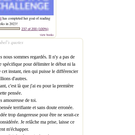
el
has completed her goal of reading
oks in 2023!
237 of 200 (100%)
view books
bel’s quotes
 nous sommes regardés. Il n'y a pas de
e spécifique pour délimiter le début ni la
e cet instant, rien qui puisse le différencier
llions d'autres.
ant, c'est là que j'ai eu pour la première
cette pensée.
is amoureuse de toi.
ensée terrifiante et sans doute erronée.
dée trop dangereuse pour être ne serait-ce
onsidérée. Je relâche ma prise, laisse ce
nt m'échapper.