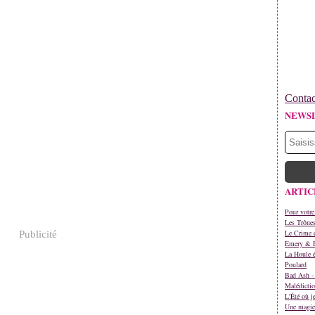
Contac
NEWS
ARTIC
Pour votre
Les Trône
Le Crime d
Publicité
Emery & 
La Houle é
Poulard
Bad Ash - 
Malédictio
L'Été où j
Une magie 