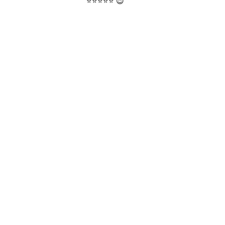
⭐⭐⭐⭐⭐ 😍