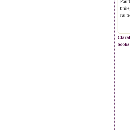
Pourt
brûle
l'ai 
Clarab
books