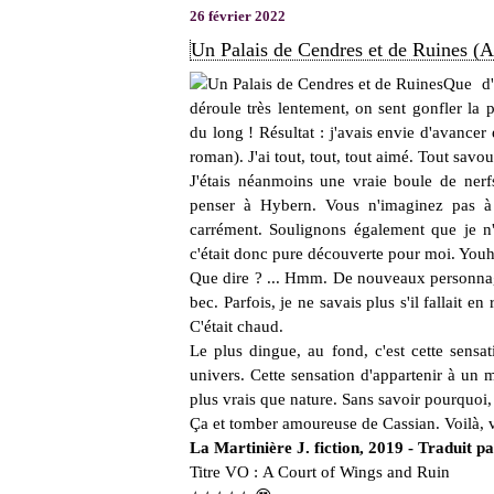
26 février 2022
Un Palais de Cendres et de Ruines (A
Que d'
déroule très lentement, on sent gonfler la 
du long ! Résultat : j'avais envie d'avancer
roman). J'ai tout, tout, tout aimé. Tout savou
J'étais néanmoins une vraie boule de nerf
penser à Hybern. Vous n'imaginez pas à q
carrément. Soulignons également que je n'
c'était donc pure découverte pour moi. Youho
Que dire ? ... Hmm. De nouveaux personnage
bec. Parfois, je ne savais plus s'il fallait e
C'était chaud.
Le plus dingue, au fond, c'est cette sensat
univers. Cette sensation d'appartenir à un 
plus vrais que nature. Sans savoir pourquoi, t
Ça et tomber amoureuse de Cassian. Voilà, 
La Martinière J. fiction, 2019 - Traduit
Titre VO :
A Court of Wings and Ruin