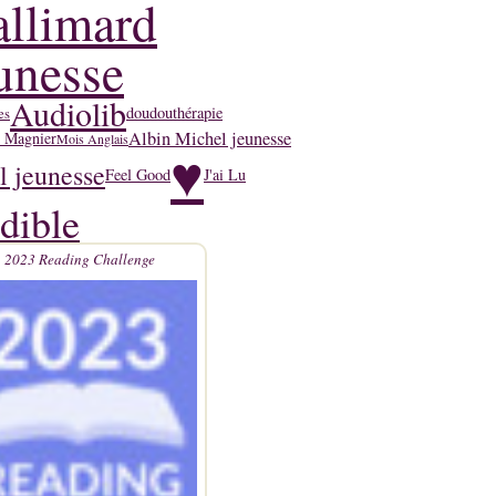
llimard
unesse
Audiolib
doudouthérapie
es
Albin Michel jeunesse
y Magnier
Mois Anglais
♥
l jeunesse
Feel Good
J'ai Lu
dible
2023 Reading Challenge