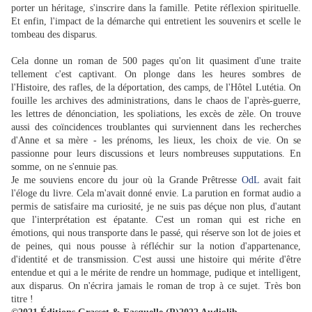
porter un héritage, s'inscrire dans la famille. Petite réflexion spirituelle.
Et enfin, l'impact de la démarche qui entretient les souvenirs et scelle le
tombeau des disparus.
Cela donne un roman de 500 pages qu'on lit quasiment d'une traite
tellement c'est captivant. On plonge dans les heures sombres de
l'Histoire, des rafles, de la déportation, des camps, de l'Hôtel Lutétia. On
fouille les archives des administrations, dans le chaos de l'après-guerre,
les lettres de dénonciation, les spoliations, les excès de zèle. On trouve
aussi des coïncidences troublantes qui surviennent dans les recherches
d'Anne et sa mère - les prénoms, les lieux, les choix de vie. On se
passionne pour leurs discussions et leurs nombreuses supputations. En
somme, on ne s'ennuie pas.
Je me souviens encore du jour où la Grande Prêtresse
OdL
avait fait
l'éloge du livre. Cela m'avait donné envie. La parution en format audio a
permis de satisfaire ma curiosité, je ne suis pas déçue non plus, d'autant
que l'interprétation est épatante. C'est un roman qui est riche en
émotions, qui nous transporte dans le passé, qui réserve son lot de joies et
de peines, qui nous pousse à réfléchir sur la notion d'appartenance,
d'identité et de transmission. C'est aussi une histoire qui mérite d'être
entendue et qui a le mérite de rendre un hommage, pudique et intelligent,
aux disparus. On n'écrira jamais le roman de trop à ce sujet. Très bon
titre !