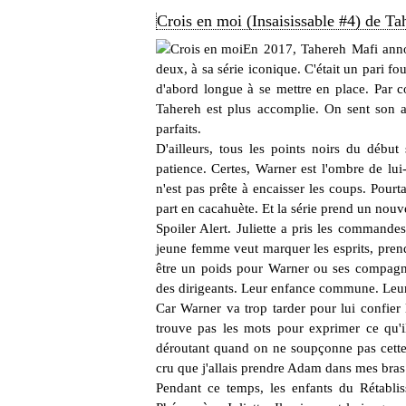
Crois en moi (Insaisissable #4) de T
En 2017, Tahereh Mafi anno
deux, à sa série iconique. C'était un pari fou
d'abord longue à se mettre en place. Par c
Tahereh est plus accomplie. On sent son a
parfaits.
D'ailleurs, tous les points noirs du débu
patience. Certes, Warner est l'ombre de l
n'est pas prête à encaisser les coups. Pourt
part en cacahuète. Et la série prend un nouv
Spoiler Alert. Juliette a pris les commandes 
jeune femme veut marquer les esprits, prend
être un poids pour Warner ou ses compagnon
des dirigeants. Leur enfance commune. Leur
Car Warner va trop tarder pour lui confier le
trouve pas les mots pour exprimer ce qu'il
déroutant quand on ne soupçonne pas cette f
cru que j'allais prendre Adam dans mes bras
Pendant ce temps, les enfants du Rétabli