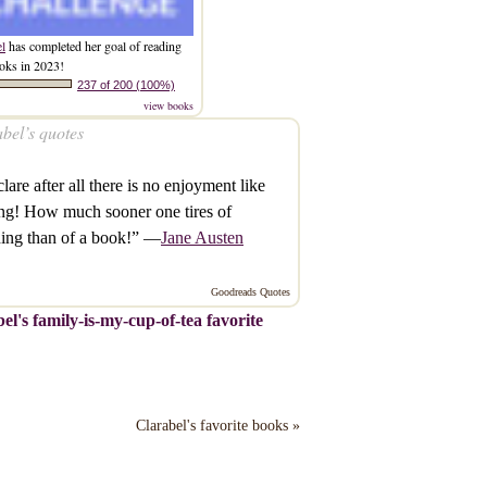
el
has completed her goal of reading
oks in 2023!
237 of 200 (100%)
view books
bel’s quotes
clare after all there is no enjoyment like
ng! How much sooner one tires of
ing than of a book!” —
Jane Austen
Goodreads Quotes
el's family-is-my-cup-of-tea favorite
Clarabel's favorite books »