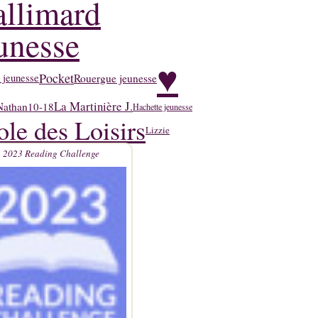
llimard
unesse
♥
Pocket
Rouergue jeunesse
 jeunesse
La Martinière J.
Nathan
10-18
Hachette jeunesse
ole des Loisirs
Lizzie
2023 Reading Challenge