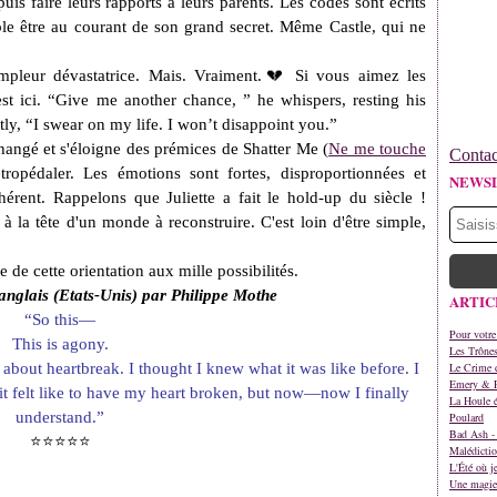
uis faire leurs rapports à leurs parents. Les codes sont écrits
le être au courant de son grand secret. Même Castle, qui ne
mpleur dévastatrice. Mais. Vraiment.💔 Si vous aimez les
est ici. “Give me another chance, ” he whispers, resting his
tly, “I swear on my life. I won’t disappoint you.”
changé et s'éloigne des prémices de Shatter Me (
Ne me touche
Contac
tropédaler. Les émotions sont fortes, disproportionnées et
NEWS
érent. Rappelons que Juliette a fait le hold-up du siècle !
la tête d'un monde à reconstruire. C'est loin d'être simple,
e de cette orientation aux mille possibilités.
'anglais (Etats-Unis) par Philippe Mothe
ARTIC
“So this—
Pour votre
This is agony.
Les Trône
 about heartbreak. I thought I knew what it was like before. I
Le Crime d
Emery & 
 it felt like to have my heart broken, but now—now I finally
La Houle é
understand.”
Poulard
Bad Ash - 
⭐
⭐
⭐
⭐
⭐
Malédictio
L'Été où j
Une magie 