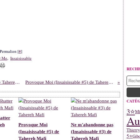
Permalien [
#
]
r Me
,
Insaisissable
RECH
Ne m'abandonne pas (Insaisissable #3) de Tahereh Mafi
Provoque Moi (Insaisissable #5) de Tahereh Mafi
CATÉG
3⭐
Mi
Au
atter
reh
Provoque Moi
Ne m'abandonne pas
Thierr
(Insaisissable #5) de
(Insaisissable #3) de
5⭐
Gibo
Tahereh Mafi
Tahereh Mafi