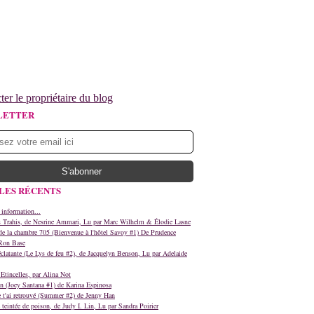
ter le propriétaire du blog
LETTER
LES RÉCENTS
 information...
s Trahis, de Nesrine Ammari, Lu par Marc Wilhelm & Élodie Lasne
e la chambre 705 (Bienvenue à l'hôtel Savoy #1) De Prudence
Ron Base
clatante (Le Lys de feu #2), de Jacquelyn Benson, Lu par Adelaide
Etincelles, par Alina Not
n (Joey Santana #1) de Karina Espinosa
e t'ai retrouvé (Summer #2) de Jenny Han
teintée de poison, de Judy I. Lin, Lu par Sandra Poirier