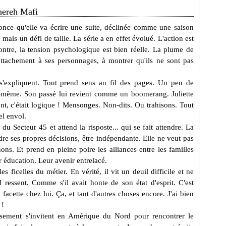
ahereh Mafi
nce qu'elle va écrire une suite, déclinée comme une saison
 mais un défi de taille. La série a en effet évolué. L
'action est
ontre, la tension psychologique est bien réelle. La plume de
ttachement à ses personnages, à montrer qu'ils ne sont pas
t s'expliquent. Tout prend sens au fil des pages. Un peu de
ui-même. Son passé lui revient comme un boomerang. Juliette
ant, c'était logique ! Mensonges. Non-dits. Ou trahisons. Tout
el envol.
du Secteur 45 et attend la risposte... qui se fait attendre. La
re ses propres décisions, être indépendante. Elle ne veut pas
s. Et prend en pleine poire les alliances entre les familles
 éducation. Leur avenir entrelacé.
s ficelles du métier. En vérité, il vit un deuil difficile et ne
 ressent. Comme s'il avait honte de son état d'esprit. C'est
acette chez lui. Ça, et tant d'autres choses encore. J'ai bien
 !
ssement s'invitent en Amérique du Nord pour rencontrer le