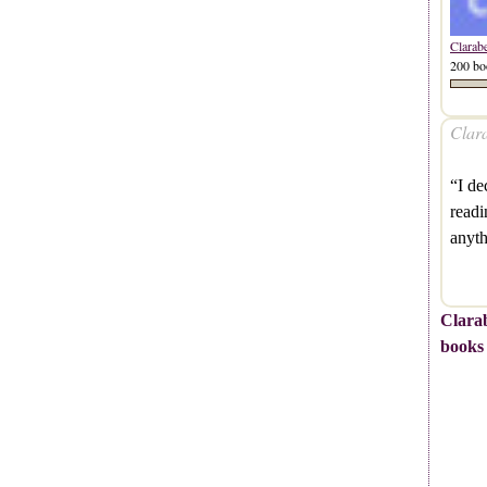
Clarab
200 bo
Clara
“I de
readi
anyth
Clarab
books