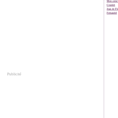
Mon cœur 
Coudert
Jean de Fl
Fernandel
Publicité