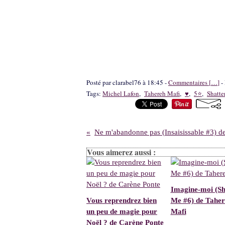
Posté par clarabel76 à 18:45 -
Commentaires [
…
]
- 
Tags:
Michel Lafon
,
Tahereh Mafi
,
♥
,
5⭐
,
Shatte
Vous aimerez aussi :
Imagine-moi (Sh
Vous reprendrez bien
Me #6) de Tahe
un peu de magie pour
Mafi
Noël ? de Carène Ponte