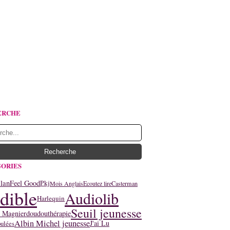
ERCHE
ORIES
lan
Feel Good
Pkj
Mois Anglais
Ecoutez lire
Casterman
dible
Audiolib
Harlequin
Seuil jeunesse
y Magnier
doudouthérapie
Albin Michel jeunesse
J'ai Lu
ulées