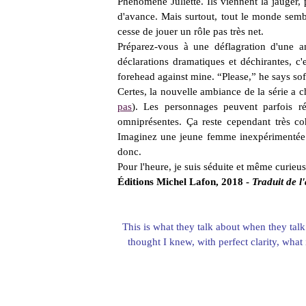
Phénomène Juliette. Ils viennent la jauger, p
d'avance. Mais surtout, tout le monde semb
cesse de jouer un rôle pas très net.
Préparez-vous à une déflagration d'une a
déclarations dramatiques et déchirantes, c'
forehead against mine. “Please,” he says sof
Certes, la nouvelle ambiance de la série a 
pas
). Les personnages peuvent parfois ré
omniprésentes. Ça reste cependant très coh
Imaginez une jeune femme inexpérimentée à 
donc.
Pour l'heure, je suis séduite et même curieus
Éditions Michel Lafon, 2018 -
Traduit de l
This is what they talk about when they talk
thought I knew, with perfect clarity, what