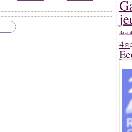
Ga
je
Bayard
4⭐
Ec