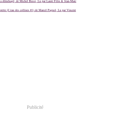
a déménagé, de Michel Bussi, Lu par Laure Filiu & Jean-Marc
orette (L'eau des collines #1) de Marcel Pagnol, Lu par Vincent
Publicité