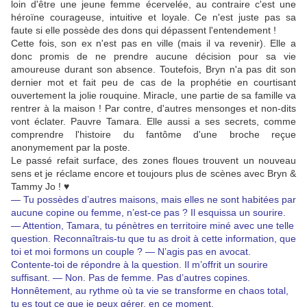
loin d'être une jeune femme écervelée, au contraire c'est une
héroïne courageuse, intuitive et loyale. Ce n'est juste pas sa
faute si elle possède des dons qui dépassent l'entendement !
Cette fois, son ex n'est pas en ville (mais il va revenir). Elle a
donc promis de ne prendre aucune décision pour sa vie
amoureuse durant son absence. Toutefois, Bryn n'a pas dit son
dernier mot et fait peu de cas de la prophétie en courtisant
ouvertement la jolie rouquine. Miracle, une partie de sa famille va
rentrer à la maison ! Par contre, d'autres mensonges et non-dits
vont éclater. Pauvre Tamara. Elle aussi a ses secrets, comme
comprendre l'histoire du fantôme d'une broche reçue
anonymement par la poste.
Le passé refait surface, des zones floues trouvent un nouveau
sens et je réclame encore et toujours plus de scènes avec Bryn &
Tammy Jo ! ♥
— Tu possèdes d’autres maisons, mais elles ne sont habitées par
aucune copine ou femme, n’est-ce pas ? Il esquissa un sourire.
— Attention, Tamara, tu pénètres en territoire miné avec une telle
question. Reconnaîtrais-tu que tu as droit à cette information, que
toi et moi formons un couple ? — N’agis pas en avocat.
Contente-toi de répondre à la question. Il m’offrit un sourire
suffisant. — Non. Pas de femme. Pas d’autres copines.
Honnêtement, au rythme où ta vie se transforme en chaos total,
tu es tout ce que je peux gérer, en ce moment.