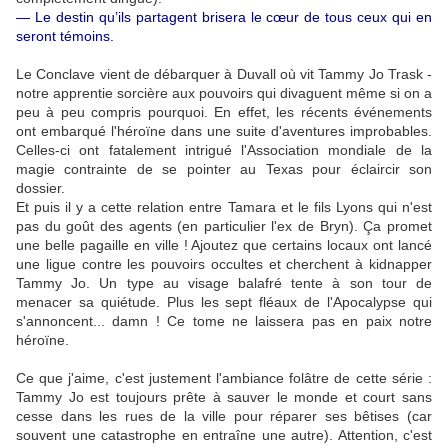
— Le destin qu’ils partagent brisera le cœur de tous ceux qui en
seront témoins.
Le Conclave vient de débarquer à Duvall où vit Tammy Jo Trask -
notre apprentie sorcière aux pouvoirs qui divaguent même si on a
peu à peu compris pourquoi. En effet, les récents événements
ont embarqué l'héroïne dans une suite d'aventures improbables.
Celles-ci ont fatalement intrigué l'Association mondiale de la
magie contrainte de se pointer au Texas pour éclaircir son
dossier.
Et puis il y a cette relation entre Tamara et le fils Lyons qui n'est
pas du goût des agents (en particulier l'ex de Bryn). Ça promet
une belle pagaille en ville ! Ajoutez que certains locaux ont lancé
une ligue contre les pouvoirs occultes et cherchent à kidnapper
Tammy Jo. Un type au visage balafré tente à son tour de
menacer sa quiétude. Plus les sept fléaux de l'Apocalypse qui
s'annoncent... damn ! Ce tome ne laissera pas en paix notre
héroïne.
Ce que j'aime, c'est justement l'ambiance folâtre de cette série :
Tammy Jo est toujours prête à sauver le monde et court sans
cesse dans les rues de la ville pour réparer ses bêtises (car
souvent une catastrophe en entraîne une autre). Attention, c'est