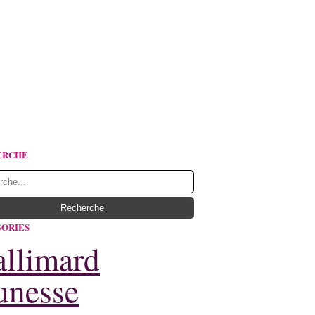
ERCHE
ORIES
llimard
unesse