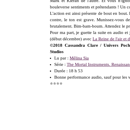
Mark et Kieran de l'autre. Et vous n'ign
bouleverse sentiments et prétendants ! Un con
L'action est ainsi présente de bout en bout.
contre, le ton est grave. M
unissez-vous de 
brutalement. Bim-bam-boum. Attendez le pr
Pour ma part, je guette la suite en audio et
(début décembre) avec
La Reine de l'air et
©2018 Cassandra Clare / Univers Poche.
Studios
Lu par :
Mélina Sia
Série :
The Mortal Instruments. Renaissan
Durée : 18 h 53
Bonne performance audio, sauf pour les 
⭐⭐⭐⭐