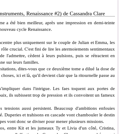
nstruments, Renaissance #2) de Cassandra Clare
e a été bien meilleur, après une impression en demi-teinte
e nouveau cycle Renaissance.
ncentre plus uniquement sur le couple de Julian et Emma, les
ôle crucial. C'est fini de lire les atermoiements sentimentaux
e l'admettre, cèdent à leurs pulsions, puis se rétractent en
ne sur leurs familles.
ésitations, dites-vous que ce deuxième tome a dilué la dose de
 choses, ici et là, qu'il devient clair que la ritournelle passe au
'impliquer dans l'intrigue. Les faes toquent aux portes de
e paix, ils subissent trop de pression et ils convoitent un fameux
s tensions aussi persistent. Beaucoup d'ambitions enfouies
é. Duperies et trahisons en cascade vont chambouler le destin
upes vont donc se diviser pour mener plusieurs missions.
ios, entre Kit et les jumeaux Ty et Livia d'un côté, Cristina,