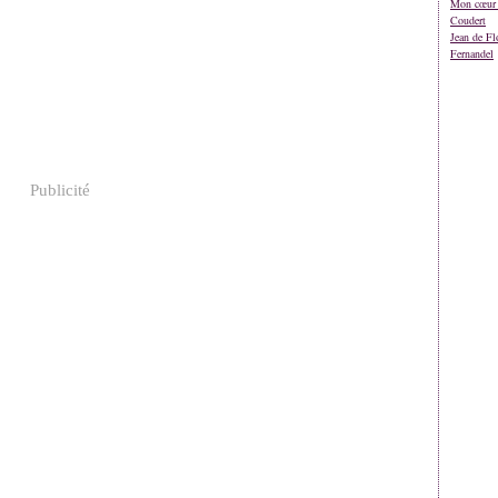
Mon cœur 
Coudert
Jean de Fl
Fernandel
Publicité