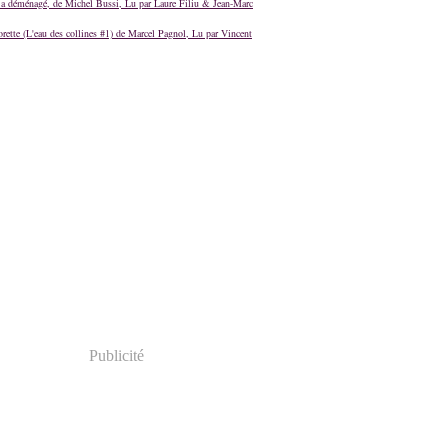
a déménagé, de Michel Bussi, Lu par Laure Filiu & Jean-Marc
orette (L'eau des collines #1) de Marcel Pagnol, Lu par Vincent
Publicité