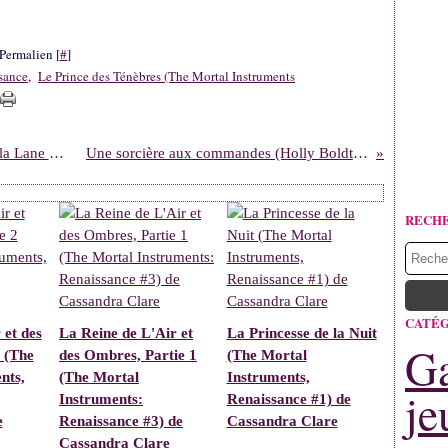
Permalien [
#
]
sance
,
Le Prince des Ténèbres (The Mortal Instruments
Fièvre rouge (Les chroniques de MacKayla Lane #2) de Karen Marie Moning
Une sorcière aux commandes (Holly Boldt #1) de Danielle Garrett
RECH
CATÉG
 et des
La Reine de L'Air et
La Princesse de la Nuit
Ga
 (The
des Ombres, Partie 1
(The Mortal
nts,
(The Mortal
Instruments,
je
Instruments:
Renaissance #1) de
e
Renaissance #3) de
Cassandra Clare
Cassandra Clare