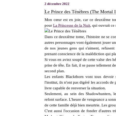
2 décembre 2022
Le Prince des Ténèbres (The Mortal I
Mon cœur est en joie, car ce deuxième tom
pour
La Princesse de la Nuit
, qui ouvrait c
Dans ce deuxième tome, l'histoire ne se co
autres personnages vont également jouer un r
de nos jeunes gens qui s'aiment, refusent d
prenant conscience de la malédiction qui pla
Si vous en aviez soupé de cette valse des h
prise de tête. En fait, il se passe tellement de
second plan.
Les enfants Blackthorn vont tous devoir s
l'institut, ils n'ont pas digéré les accords d
livre capable de renverser la situation.
Seulement, au sein des Shadowhunters, le
refont surface. L'heure de vengeance a sonn
de cette famille déjà bien meurtrie. Les gro
C'est aussi l'occasion de fonder d'autres tr