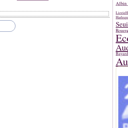
Albin 
Lizzie
H
Harlequ
Seui
Rouerg
Ec
Aud
Bayard
Au