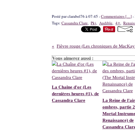
Posté par clarabel76 à 07:45 -
Commentaires [
…
]
- 
Tags:
Cassandra Clare
,
Pkj
,
Audible
,
4⭐
,
Renais
Vous aimerez aussi :
La Chaîne d'or (Les
dernières heures #1), de
Cassandra Clare
La Reine de l'air
ombres, partie 2
Mortal Instrume
Renaissance) de
Cassandra Clar