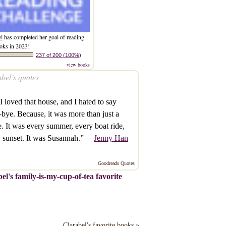
el
has completed her goal of reading
oks in 2023!
237 of 200 (100%)
view books
bel’s quotes
I loved that house, and I hated to say
bye. Because, it was more than just a
. It was every summer, every boat ride,
 sunset. It was Susannah.” —
Jenny Han
Goodreads Quotes
el's family-is-my-cup-of-tea favorite
Clarabel's favorite books »