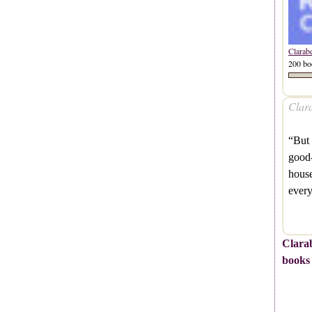
Clarab
200 bo
Clara
“But 
good-
house
every
Clarab
books