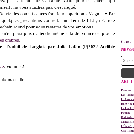
orez pas l'affection de Cassandra Clare pour ce schéma qui
seil : ne vous attachez pas, c'est risqué.
 De vieilles connaissances font leur apparition - Magnus ♥ Par
quelques précautions contre la fin. Terrible ! Et ça s'arrête
ochain round pour vous remettre de vos émotions.
 je n'en peux plus d'attendre même si la délivrance est proche
 des ombres
.
Contac
 Traduit de l'anglais par Julie Lafon (P)2022 Audible
NEWS
ce
, Volume 2
voix masculines.
ARTIC
Pour votre
Les Trône
Le Crime d
Emery & 
La Houle é
Poulard
Bad Ash - 
Malédictio
L'Été où j
Une magie 