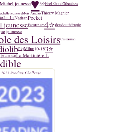
♥
Michel jeunesse
5⭐
Feel Good
Giboulées
Thierry Magnier
achette jeunesse
Mois Anglais
Pocket
Nathan
J'ai Lu
in
4⭐
l jeunesse
doudouthérapie
Ecoutez lire
ue jeunesse
ole des Loisirs
Casterman
iolib
3⭐
10-18
Milan
Pkj
La Martinière J.
 jeunesse
dible
2023 Reading Challenge