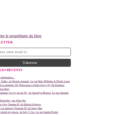
ter le propriétaire du blog
LETTER
LES RÉCENTS
 information...
s Trahis, de Nesrine Ammari, Lu par Marc Wilhelm & Élodie Lasne
e la chambre 705 (Bienvenue à l'hôtel Savoy #1) De Prudence
Ron Base
clatante (Le Lys de feu #2), de Jacquelyn Benson, Lu par Adelaide
Etincelles, par Alina Not
n (Joey Santana #1) de Karina Espinosa
e t'ai retrouvé (Summer #2) de Jenny Han
teintée de poison, de Judy I. Lin, Lu par Sandra Poirier