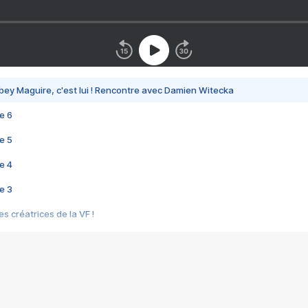
bey Maguire, c'est lui ! Rencontre avec Damien Witecka
e 6
e 5
e 4
e 3
s créatrices de la VF !
e 2
e 1
e Mektoub My Love arrive enfin ! Rencontre avec Shaïn Boumedine et Sal