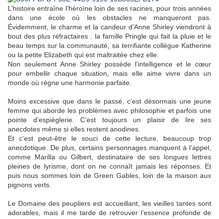
L’histoire entraîne l’héroïne loin de ses racines, pour trois années
dans une école où les obstacles ne manqueront pas.
Évidemment, le charme et la candeur d’Anne Shirley viendront à
bout des plus réfractaires : la famille Pringle qui fait la pluie et le
beau temps sur la communauté, sa terrifiante collègue Katherine
ou la petite Elizabeth qui est maltraitée chez elle.
Non seulement Anne Shirley possède l’intelligence et le cœur
pour embellir chaque situation, mais elle aime vivre dans un
monde où règne une harmonie parfaite.
Moins excessive que dans le passé, c’est désormais une jeune
femme qui aborde les problèmes avec philosophie et parfois une
pointe d’espièglerie. C’est toujours un plaisir de lire ses
anecdotes même si elles restent anodines.
Et c’est peut-être le souci de cette lecture, beaucoup trop
anecdotique. De plus, certains personnages manquent à l’appel,
comme Marilla ou Gilbert, destinataire de ses longues lettres
pleines de lyrisme, dont on ne connaît jamais les réponses. Et
puis nous sommes loin de Green Gables, loin de la maison aux
pignons verts.
Le Domaine des peupliers est accueillant, les vieilles tantes sont
adorables, mais il me tarde de retrouver l’essence profonde de