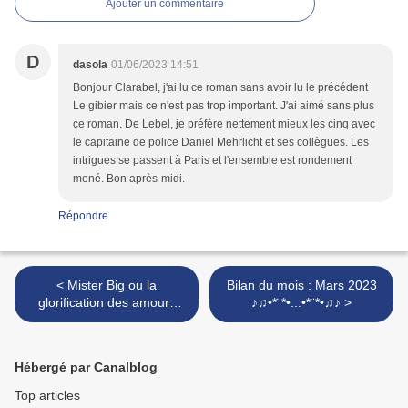
Ajouter un commentaire
D
dasola
01/06/2023 14:51
Bonjour Clarabel, j'ai lu ce roman sans avoir lu le précédent
Le gibier mais ce n'est pas trop important. J'ai aimé sans plus
ce roman. De Lebel, je préfère nettement mieux les cinq avec
le capitaine de police Daniel Mehrlicht et ses collègues. Les
intrigues se passent à Paris et l'ensemble est rondement
mené. Bon après-midi.
Répondre
< Mister Big ou la
Bilan du mois : Mars 2023
glorification des amours
♪♫•*¨*•...•*¨*•♫♪ >
toxiques, par India
Desjardins
Hébergé par Canalblog
Top articles