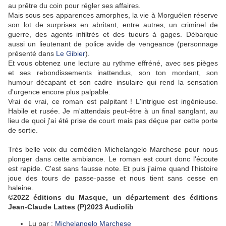
au prêtre du coin pour régler ses affaires.
Mais sous ses apparences amorphes, la vie à Morguélen réserve
son lot de surprises en abritant, entre autres, un criminel de
guerre, des agents infiltrés et des tueurs à gages. Débarque
aussi un lieutenant de police avide de vengeance (personnage
présenté dans
Le Gibier
).
Et vous obtenez une lecture au rythme effréné, avec ses pièges
et ses rebondissements inattendus, son ton mordant, son
humour décapant et son cadre insulaire qui rend la sensation
d'urgence encore plus palpable.
Vrai de vrai, ce roman est palpitant ! L'intrigue est ingénieuse.
Habile et rusée. Je m'attendais peut-être à un final sanglant, au
lieu de quoi j'ai été prise de court mais pas déçue par cette porte
de sortie.
Très belle voix du comédien Michelangelo Marchese pour nous
plonger dans cette ambiance. Le roman est court donc l'écoute
est rapide. C'est sans fausse note. Et puis j'aime quand l'histoire
joue des tours de passe-passe et nous tient sans cesse en
haleine.
©2022 éditions du Masque, un département des éditions
Jean-Claude Lattes (P)2023 Audiolib
Lu par :
Michelangelo Marchese