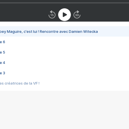
bey Maguire, c'est lui ! Rencontre avec Damien Witecka
e 6
e 5
e 4
e 3
s créatrices de la VF !
e 2
e 1
e Mektoub My Love arrive enfin ! Rencontre avec Shaïn Boumedine et Sal
i : après Toni en famille