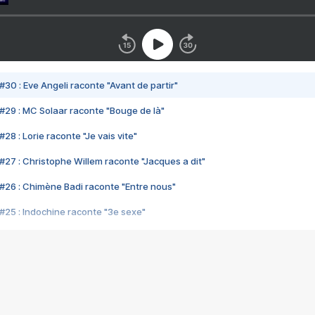
#30 : Eve Angeli raconte "Avant de partir"
#29 : MC Solaar raconte "Bouge de là"
28 : Lorie raconte "Je vais vite"
#27 : Christophe Willem raconte "Jacques a dit"
#26 : Chimène Badi raconte "Entre nous"
#25 : Indochine raconte "3e sexe"
#24 : Zaho raconte "C'est chelou"
#23 : Patrick Bruel raconte "Au café des délices"
#22 : Kyo raconte "Le chemin"
#21 : Nolwenn Leroy raconte "Cassé"