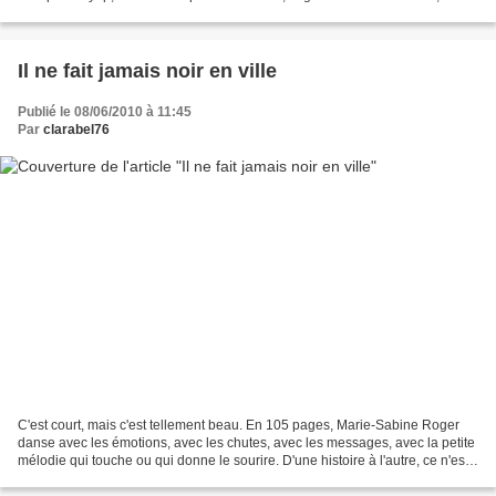
parties de rire, les vacances à la...
Il ne fait jamais noir en ville
Publié le 08/06/2010 à 11:45
Par
clarabel76
C'est court, mais c'est tellement beau. En 105 pages, Marie-Sabine Roger
danse avec les émotions, avec les chutes, avec les messages, avec la petite
mélodie qui touche ou qui donne le sourire. D'une histoire à l'autre, ce n'est
jamais de tout repos. On...