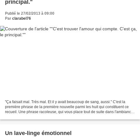
principal."
Publié le 27/02/2013 à 09:00
Par
clarabel76
"Ça faisait mal. Très mal. Et il y avait beaucoup de sang, aussi." C'est la
première phrase de la première nouvelle parmi les huit qui constituent ce
recueil. Une phrase racoleuse, qui vous place tout de suite dans l'ambiance.
Parce qu'il faut le reconnaître,...
Un lave-linge émotionnel