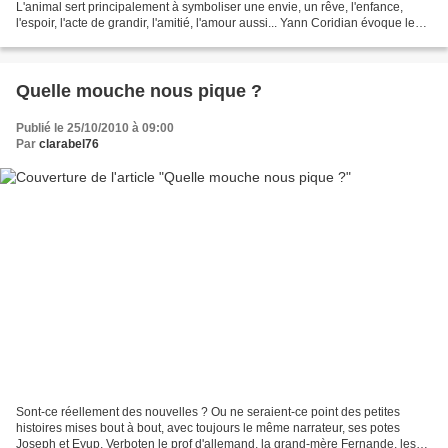
L'animal sert principalement à symboliser une envie, un rêve, l'enfance,
l'espoir, l'acte de grandir, l'amitié, l'amour aussi... Yann Coridian évoque le
premier amour, à travers...
Quelle mouche nous pique ?
Publié le 25/10/2010 à 09:00
Par
clarabel76
Sont-ce réellement des nouvelles ? Ou ne seraient-ce point des petites
histoires mises bout à bout, avec toujours le même narrateur, ses potes
Joseph et Eyup, Verboten le prof d'allemand, la grand-mère Fernande, les