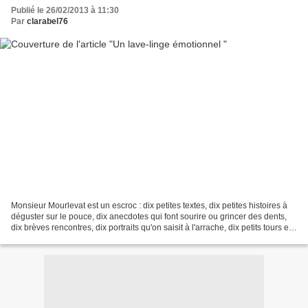
Publié le 26/02/2013 à 11:30
Par
clarabel76
Monsieur Mourlevat est un escroc : dix petites textes, dix petites histoires à
déguster sur le pouce, dix anecdotes qui font sourire ou grincer des dents,
dix brèves rencontres, dix portraits qu'on saisit à l'arrache, dix petits tours et
puis s'en vont....